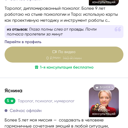
консультаций
Таролог, дипломированный психолог. Более 9 лет
работаю на стыке психологии и Таро: использую карты
как проективную методику и инструмент работы с
бессознательным.
из отзывов:
Я в огромном шоке с ее умения читать
карты
Перейти в профиль
По видео
мин
0
₽/
140
₽/мин
1-я консультация бесплатно
SILVER
Яснина
5
Таролог, психолог, нумеролог
Сейчас офлайн
10500+
консультаций
Более 5 лет моя миссия — создавать в человеке
гармоничные сочетания эмоций в любой ситуации,