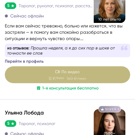
5
Таролог, рунолог, психолог, расстановщик
Сейчас офлайн
10 лет опыта
Если вам сейчас тревожно, больно или кажется, что вы
застряли — я помогу вам спокойно разобраться в
ситуации и вернуть чувство опоры.
Со мной можно говорить честно и без страха быть
из отзывов:
Прошла неделя, а я до сих пор в шоке от
осуждённой. Я мягко и бережно проведу вас через
точности ее слов
сложные эмоции, помогу увидеть перспективу и найти
Перейти в профиль
решение, которое принесёт облегчение.
По видео
мин
0
₽/
160
₽/мин
1-я консультация бесплатно
SILVER
Ульяна Лобода
5
Таролог, психолог
Сейчас офлайн
7500+