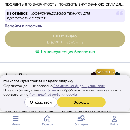
проявить его значимость, показать внутреннюю силу для
самопомощи, сбалансировать энергии в зависимости от
из отзывов:
Порекомендовала техники для
ситуации.
проработки блоков
Перейти в профиль
По видео
мин
0
₽/
130
₽/мин
1-я консультация бесплатно
GOLD
Анна Лесная
Мы используем cookies и Яндекс Метрику
5
Таролог
Обработка данных согласно
Политике конфиденциальности
.
Продолжая, вы даёте
согласие
на обработку персональных данных в
соответствии с
Политикой обработки cookie
.
Сейчас офлайн
7500+
консультаций
Отказаться
Хорошо
Проникаю в самую суть вещей, в подсознательное:
мысли, чувства, желания. С моей помощью сможете
выбраться из лабиринта в любой сфере жизни. Не
знаете, какой вопрос задать, – помогу вам с
Меню
Главная
Эксперты
Войти
из отзывов:
Анну рекомендую как чуткого,
формулировкой. На консультации со мной вы найдёте