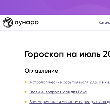
Катал
Тароло
Гороскоп на июль 2
Астрол
Нумеро
Оглавление
Матриц
Астрологические события июля 2026 и их в
Главный вопрос июля для Рака
Расста
Благоприятные и сложные периоды июля д
Психол