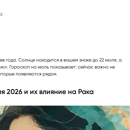
ги
Весы
Расклад Таро «Да-Нет»
ях
оги
Скорпион
Расклад на картах Таро Уэ
Стрелец
Расклад Таро на ситуацию
в года. Солнце находится в вашем знаке до 22 июля, а
Козерог
Расклад Таро на неделю
икл. Гороскоп на июль показывает: сейчас важно не
которые появляются рядом.
Водолей
Расклад Таро «Карта дня»
 2026 и их влияние на Рака
Рыбы
Расклад Таро на 2025 год