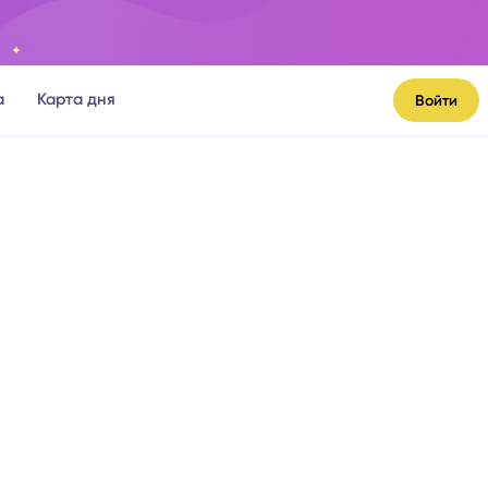
а
Карта дня
Войти
я