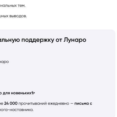
нальных тем.
шных выводов.
альную поддержку от Лунаро
наро
о для новеньких✨
ее
24 000
прочитываний ежедневно —
письма с
ога-наставника.