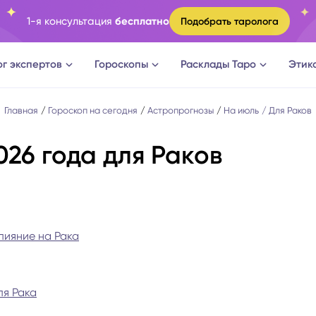
1-я консультация
бесплатно
Подобрать таролога
ог экспертов
Гороскопы
Расклады Таро
Этик
ги
Овен
Расклад Таро на судьбу
Главная
Гороскоп на сегодня
Астропрогнозы
На июль
Для Раков
026 года для Раков
оги
Телец
Расклад Таро на измену
логи
Близнецы
Расклад Таро на отношени
а судьбы
Рак
Расклад Таро на мужчину
лияние на Рака
новки
Лев
Расклад Таро на женщину
ля Рака
огическое консультирование
Дева
Расклад Таро на будущее