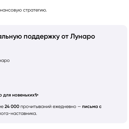
инансовую стратегию.
альную поддержку от Лунаро
наро
о для новеньких✨
ее
24 000
прочитываний ежедневно —
письма с
ога-наставника.