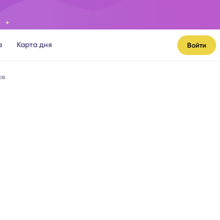
а
Карта дня
Войти
ов
я