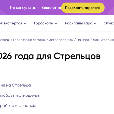
1-я консультация
бесплатно
Подобрать таролога
ог экспертов
Гороскопы
Расклады Таро
Этик
ги
Овен
Расклад Таро на судьбу
лавная
Гороскоп на сегодня
Астропрогнозы
На март
Для Стрельц
026 года для Стрельцов
оги
Телец
Расклад Таро на измену
логи
Близнецы
Расклад Таро на отношени
а судьбы
Рак
Расклад Таро на мужчину
ние на Стрельца
: любовь и отношения
новки
Лев
Расклад Таро на женщину
: работа и финансы
огическое консультирование
Дева
Расклад Таро на будущее