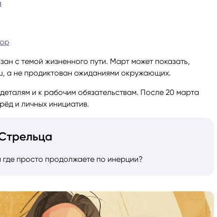
а
ги
Весы
Расклад Таро «Да-Нет»
бор
оги
Скорпион
Расклад на картах Таро Уэ
зан с темой жизненного пути. Март может показать,
ш, а не продиктован ожиданиями окружающих.
Стрелец
Расклад Таро на ситуацию
деталям и к рабочим обязательствам. После 20 марта
Козерог
Расклад Таро на неделю
рёд и личных инициатив.
Водолей
Расклад Таро «Карта дня»
 Стрельца
Рыбы
Расклад Таро на 2025 год
 а где просто продолжаете по инерции?