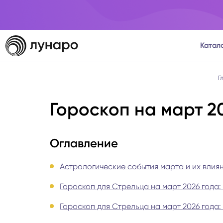
Катал
Тароло
Г
Гороскоп на март 2
Астрол
Нумеро
Оглавление
Матриц
Астрологические события марта и их влия
Гороскоп для Стрельца на март 2026 года
Расста
Гороскоп для Стрельца на март 2026 года
Психол