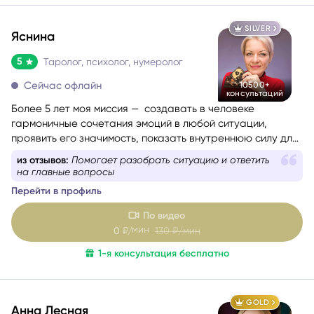
SILVER
Яснина
5
Таролог, психолог, нумеролог
Сейчас офлайн
10500+
консультаций
Более 5 лет моя миссия — создавать в человеке
гармоничные сочетания эмоций в любой ситуации,
проявить его значимость, показать внутреннюю силу для
самопомощи, сбалансировать энергии в зависимости от
из отзывов:
Появилось больше уверенности в
ситуации.
действиях
Перейти в профиль
По видео
мин
0
₽/
130
₽/мин
1-я консультация бесплатно
GOLD
Анна Лесная