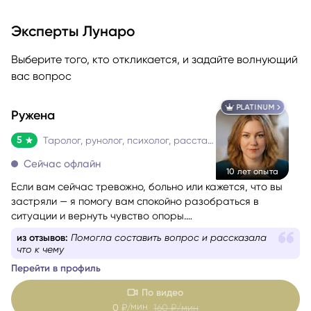
Эксперты Лунаро
Выберите того, кто откликается, и задайте волнующий
вас вопрос
PLATINUM
Ружена
5
Таролог, рунолог, психолог, расстановщик
Сейчас офлайн
10 лет опыта
Если вам сейчас тревожно, больно или кажется, что вы
застряли — я помогу вам спокойно разобраться в
ситуации и вернуть чувство опоры.
Со мной можно говорить честно и без страха быть
из отзывов:
Помогла составить вопрос и рассказала
осуждённой. Я мягко и бережно проведу вас через
что к чему
сложные эмоции, помогу увидеть перспективу и найти
Перейти в профиль
решение, которое принесёт облегчение.
По видео
мин
0
₽/
160
₽/мин