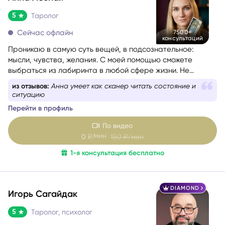
5
Таролог
Сейчас офлайн
7500+
консультаций
Проникаю в самую суть вещей, в подсознательное:
мысли, чувства, желания. С моей помощью сможете
выбраться из лабиринта в любой сфере жизни. Не
знаете, какой вопрос задать, – помогу вам с
из отзывов:
Анна умеет как сканер читать состояние и
формулировкой. На консультации со мной вы найдёте
ситуацию
путь к себе.
Перейти в профиль
По видео
мин
0
₽/
150
₽/мин
1-я консультация бесплатно
DIAMOND
Игорь Сагайдак
5
Таролог, психолог