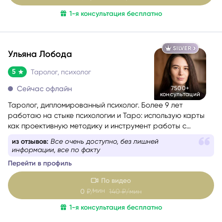
1-я консультация бесплатно
SILVER
Ульяна Лобода
5
Таролог, психолог
Сейчас офлайн
7500+
консультаций
Таролог, дипломированный психолог. Более 9 лет
работаю на стыке психологии и Таро: использую карты
как проективную методику и инструмент работы с
бессознательным.
из отзывов:
Все очень доступно, без лишней
информации, все по факту
Перейти в профиль
По видео
мин
0
₽/
140
₽/мин
1-я консультация бесплатно