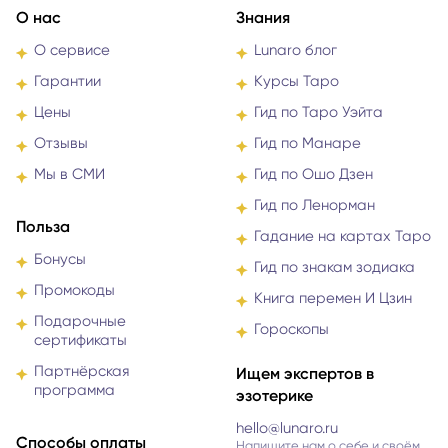
О нас
Знания
О сервисе
Lunaro блог
Гарантии
Курсы Таро
Цены
Гид по Таро Уэйта
Отзывы
Гид по Манаре
Мы в СМИ
Гид по Ошо Дзен
Гид по Ленорман
Польза
Гадание на картах Таро
Бонусы
Гид по знакам зодиака
Промокоды
Книга перемен И Цзин
Подарочные
Гороскопы
сертификаты
Партнёрская
Ищем экспертов в
программа
эзотерике
hello@lunaro.ru
Способы оплаты
Напишите нам о себе и своём