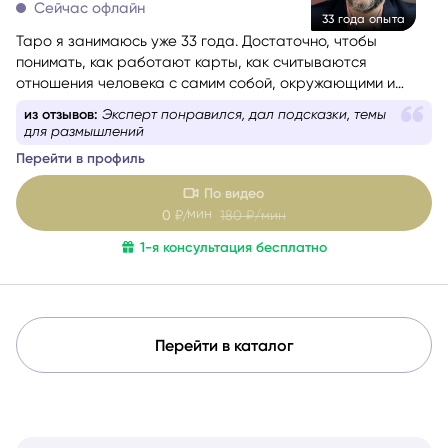
Сейчас офлайн
33 года опыта
Таро я занимаюсь уже 33 года. Достаточно, чтобы
понимать, как работают карты, как считываются
отношения человека с самим собой, окружающими и
событиями. Консультации веду с учётом состояния
из отзывов:
Эксперт понравился, дал подсказки, темы
собеседника — бережно и с вниманием. Как
для размышлений
дипломированный психолог и мастер-практик НЛП
при
Перейти в профиль
необходимости использую техники гармонизации
эмоционального состояния.
Работаю с метафорическими
По видео
ассоциативными картами, позволяющими глубже
мин
0
₽/
180
₽/мин
раскрыть беспокоящую ситуацию, найти ресурсы в себе
1-я консультация бесплатно
и окружении.
Перейти в каталог