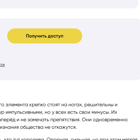
Получить доступ
сти
о элемента крепко стоят на ногах, решительны и
ур импульсивными, но у всех есть свои минусы. Их
вперёд и не замечать препятствия. Они одновременно
ризнания общества не откажутся.
 кто тут королева. Опорная, сильная, но при этом мягкая