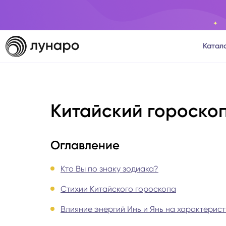
Катал
Тароло
Китайский гороскоп
Астрол
Нумеро
Оглавление
Матриц
Кто Вы по знаку зодиака?
Стихии Китайского гороскопа
Расста
Влияние энергий Инь и Янь на характерист
Психол