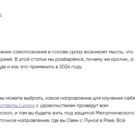
ги
Весы
Расклад Таро «Да-Нет»
а
оги
Скорпион
Расклад на картах Таро Уэ
Стрелец
Расклад Таро на ситуацию
нии самопознания в голове сразу возникает мысль, что
орией. В этой статье мы разберёмся, почему же кролик, а
Козерог
Расклад Таро на неделю
де и как это применить в 2024 году.
Водолей
Расклад Таро «Карта дня»
вы можете выбрать, какое направление для изучения себя
Рыбы
Расклад Таро на 2025 год
ксперты Lunaro
с удовольствием проведут вам
оскоп, и там вы будете жить под защитой Металлического
очное направление, где вы Овен с Луной в Раке. Всё