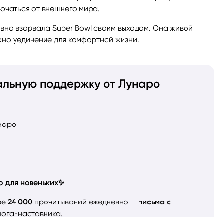
ючаться от внешнего мира.
авно взорвала Super Bowl своим выходом. Она живой
жно уединение для комфортной жизни.
альную поддержку от Лунаро
наро
о для новеньких✨
ее
24 000
прочитываний ежедневно —
письма с
ога-наставника.