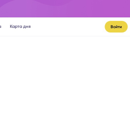
а
Карта дня
Войти
я