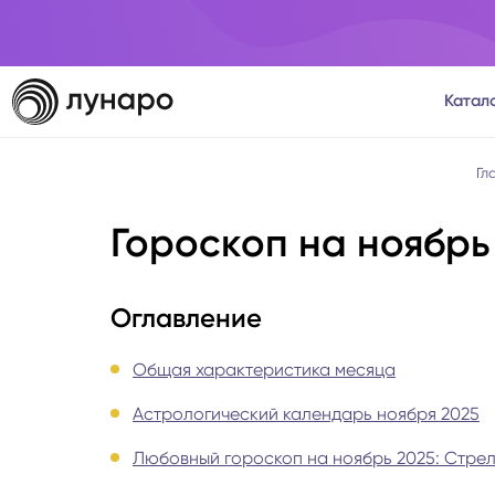
Катал
Тароло
Гл
Гороскоп на ноябрь
Астрол
Нумеро
Оглавление
Матриц
Общая характеристика месяца
Астрологический календарь ноября 2025
Расста
Любовный гороскоп на ноябрь 2025: Стре
Психол