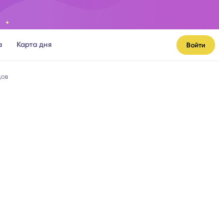
а
Карта дня
Войти
цов
я