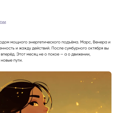
ги
Весы
Расклад Таро «Да-Нет»
гии
оги
Скорпион
Расклад на картах Таро Уэ
Стрелец
Расклад Таро на ситуацию
иодом мощного энергетического подъёма. Марс, Венера и
енность и жажду действий. После сумбурного октября вы
Козерог
Расклад Таро на неделю
вперёд. Этот месяц не о покое — а о движении,
новые пути.
Водолей
Расклад Таро «Карта дня»
Рыбы
Расклад Таро на 2025 год