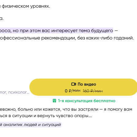
и физическом уровнях.
а.
оса, но при этом вас интересует тема будущего
—
рофессиональные рекомендации, без каких-либо гаданий.
По видео
мин
0
₽/
160
₽/мин
Таролог, рунолог, психолог, расстановщик
1-я консультация бесплатно
евожно, больно или кажется, что вы застряли — я помогу вам
ся в ситуации и вернуть чувство опоры.
рить честно и без страха быть осуждённой. Я мягко и бережн
й аналитик людей и ситуаций
сложные эмоции, помогу увидеть перспективу и найти
принесёт облегчение.