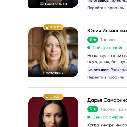
из отзывов:
Эксперт
33 года опыта
Как дипломированн
Перейти в профиль
использую техники
метафорическими а
беспокоящую ситуа
GOLD
Юлия Ильински
5
Таролог
Сейчас онлайн
На консультации мы
осуждения, без пус
выговориться, услы
из отзывов:
Расклад
Наставник
тяжело, тревожно и
Перейти в профиль
опору и увидеть до
Моя задача — мягко
переживания, чтоб
к себе.
GOLD
Дарья Самарин
5
Таролог, псих
Сейчас онлайн
Когда внутри мног