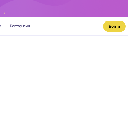
а
Карта дня
Войти
я