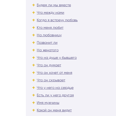
Будем ли мы вместе
Что между нами
Когда я встречу любовь
Кто меня любит
На любовницу
Позвонит ли
На женатого
Что на душе у бывшего
Что он думает
Что он хочет от меня
Что он скрывает
Что у него на сердце
Есть ли у него другая
Имя мужчины
Какой он меня видит