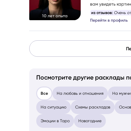
вам увидеть картин
Более 10 лет я раб
из отзывов:
Спасибо
10 лет опыта
сложные этапы жизн
Перейти в профиль
Пе
Посмотрите другие расклады п
Все
На любовь и отношения
На мужчи
На ситуацию
Схемы раскладов
Основ
Эмоции в Таро
Новогодние