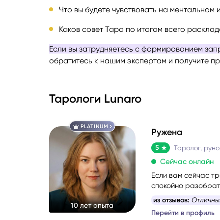
Что вы будете чувствовать на ментальном 
Каков совет Таро по итогам всего расклад
Если вы затрудняетесь с формированием запр
обратитесь к нашим экспертам и получите п
Тарологи Lunaro
PLATINUM
Ружена
5
Сейчас онлайн
Если вам сейчас тр
спокойно разобрать
Со мной можно гово
из отзывов:
Отличны
10 лет опыта
проведу вас через 
Перейти в профиль
решение, которое 