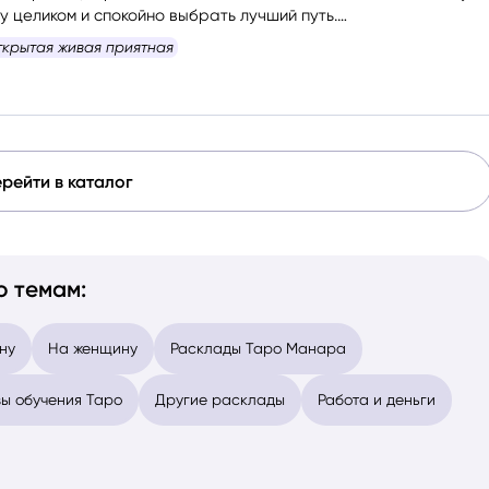
у целиком и спокойно выбрать лучший путь.
отаю в связке астрологии и Таро, помогая людям проходить
 большое за помощь и поддержку!
и осознанно и с опорой на себя.
рейти в каталог
о темам:
ну
На женщину
Расклады Таро Манара
ы обучения Таро
Другие расклады
Работа и деньги