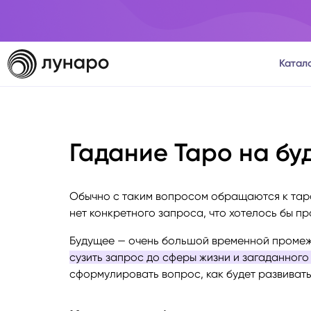
Катал
Тароло
Гадание Таро на бу
Астрол
Нумеро
Обычно с таким вопросом обращаются к таро
нет конкретного запроса, что хотелось бы пр
Матриц
Будущее — очень большой временной промеж
сузить запрос до сферы жизни и загаданного
Расста
сформулировать вопрос, как будет развиват
Психол