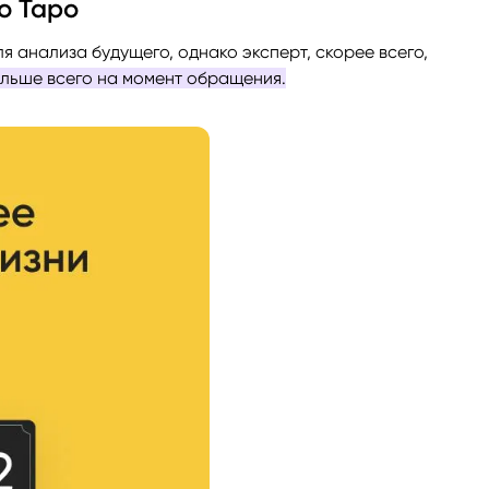
ю Таро
ги
Весы
Расклад Таро «Да-Нет»
я анализа будущего, однако эксперт, скорее всего,
ольше всего на момент обращения.
оги
Скорпион
Расклад на картах Таро Уэ
Стрелец
Расклад Таро на ситуацию
Козерог
Расклад Таро на неделю
Водолей
Расклад Таро «Карта дня»
Рыбы
Расклад Таро на 2025 год