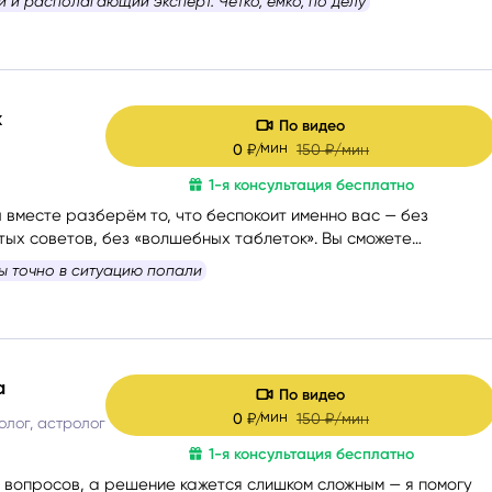
 очень располагает к себе
ый психолог и мастер-практик НЛП
при необходимости
 гармонизации эмоционального состояния.
Работаю с
ссоциативными картами, позволяющими глубже раскрыть
цию, найти ресурсы в себе и окружении.
х
По видео
мин
0
₽/
150
₽/мин
1-я консультация бесплатно
 вместе разберём то, что беспокоит именно вас — без
тых советов, без «волшебных таблеток». Вы сможете
шать себя и понять, куда двигаться дальше. Если вам сейчас
ы точно в ситуацию попали
ли вы просто запутались — я помогу вам вернуть внутреннюю
рогу вперёд.
 и бережно провести вас сквозь сомнения, страхи и
ы вы снова
почувствовали уверенность, спокойствие и любовь
а
По видео
мин
0
₽/
150
₽/мин
олог, астролог
1-я консультация бесплатно
о вопросов, а решение кажется слишком сложным — я помогу