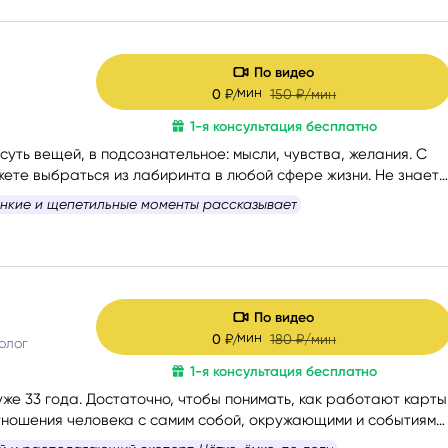
По видео
мин
0
₽/
150
₽/мин
1-я консультация бесплатно
уть вещей, в подсознательное: мысли, чувства, желания. С
ете выбраться из лабиринта в любой сфере жизни. Не знаете
ь, – помогу вам с формулировкой. На консультации со мной вы
тно интересно и правдиво каждый раз
.
По видео
мин
0
₽/
180
₽/мин
олог
1-я консультация бесплатно
же 33 года. Достаточно, чтобы понимать, как работают карты
тношения человека с самим собой, окружающими и событиями.
с учётом состояния собеседника — бережно и с вниманием.