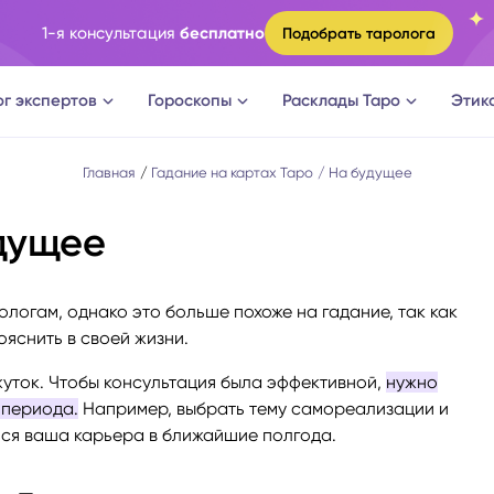
1-я консультация
бесплатно
Подобрать таролога
ог экспертов
Гороскопы
Расклады Таро
Этик
ги
Овен
Расклад Таро на судьбу
Главная
Гадание на картах Таро
На будущее
дущее
оги
Телец
Расклад Таро на измену
логи
Близнецы
Расклад Таро на отношени
логам, однако это больше похоже на гадание, так как
ояснить в своей жизни.
а судьбы
Рак
Расклад Таро на мужчину
уток. Чтобы консультация была эффективной,
нужно
 периода.
Например, выбрать тему самореализации и
новки
Лев
Расклад Таро на женщину
ься ваша карьера в ближайшие полгода.
огическое консультирование
Дева
Расклад Таро на будущее