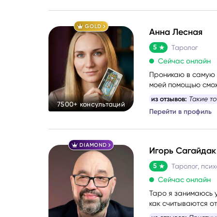
GOLD
Анна Лесная
5
Таролог
Сейчас онлайн
Проникаю в самую с
моей помощью смож
какой вопрос задат
из отзывов:
Невероя
7500+ консультаций
найдёте путь к себе
Перейти в профиль
DIAMOND
Игорь Сагайдак
5
Таролог, псих
Сейчас онлайн
Таро я занимаюсь у
как считываются о
Консультации веду 