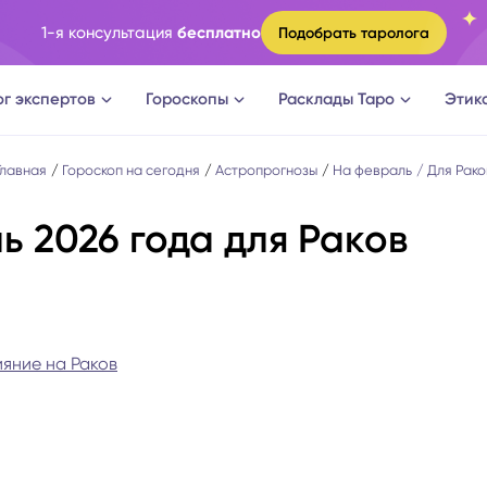
1-я консультация
бесплатно
Подобрать таролога
ог экспертов
Гороскопы
Расклады Таро
Этик
ги
Овен
Расклад Таро на судьбу
Главная
Гороскоп на сегодня
Астропрогнозы
На февраль
Для Рако
ь 2026 года для Раков
оги
Телец
Расклад Таро на измену
логи
Близнецы
Расклад Таро на отношени
а судьбы
Рак
Расклад Таро на мужчину
ияние на Раков
новки
Лев
Расклад Таро на женщину
огическое консультирование
Дева
Расклад Таро на будущее