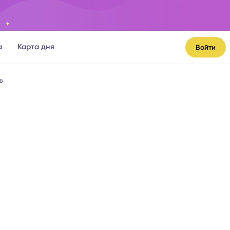
а
Карта дня
Войти
в
я