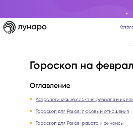
Катал
Тароло
Гороскоп на феврал
Астрол
Нумеро
Оглавление
Матриц
Астрологические события февраля и их вл
Гороскоп для Раков: любовь и отношения
Расста
Гороскоп для Раков: работа и финансы
Психол