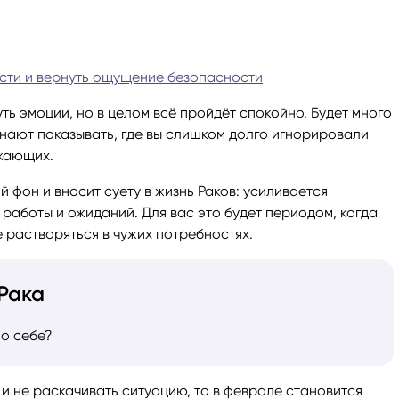
ги
Весы
Расклад Таро «Да-Нет»
ости и вернуть ощущение безопасности
оги
Скорпион
Расклад на картах Таро Уэ
ть эмоции, но в целом всё пройдёт спокойно. Будет много
нают показывать, где вы слишком долго игнорировали
Стрелец
Расклад Таро на ситуацию
ужающих.
Козерог
Расклад Таро на неделю
 фон и вносит суету в жизнь Раков: усиливается
работы и ожиданий. Для вас это будет периодом, когда
 растворяться в чужих потребностях.
Водолей
Расклад Таро «Карта дня»
Рака
Рыбы
Расклад Таро на 2025 год
 о себе?
 и не раскачивать ситуацию, то в феврале становится