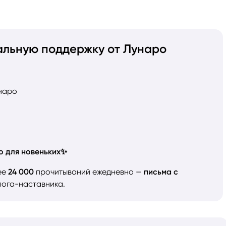
альную поддержку от Лунаро
наро
о для новеньких✨
ее
24 000
прочитываний ежедневно —
письма с
ога-наставника.