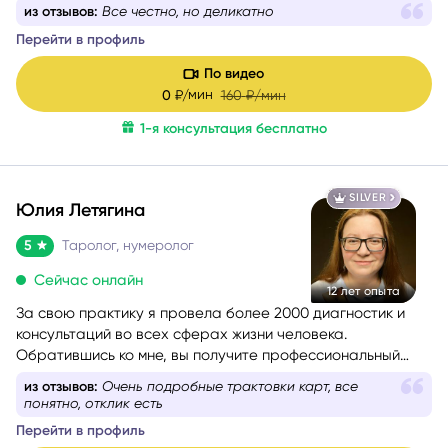
постараюсь сделать даже самые короткие встречи
из отзывов:
Все честно, но деликатно
максимально полезными.
Перейти в профиль
По видео
мин
0
₽/
160
₽/мин
1-я консультация бесплатно
SILVER
Юлия Летягина
5
Таролог, нумеролог
Сейчас онлайн
12 лет опыта
За свою практику я провела более 2000 диагностик и
консультаций во всех сферах жизни человека.
Обратившись ко мне, вы получите профессиональный
анализ любой ситуации или проблемы, которая вас
из отзывов:
Очень подробные трактовки карт, все
беспокоит.
понятно, отклик есть
Перейти в профиль