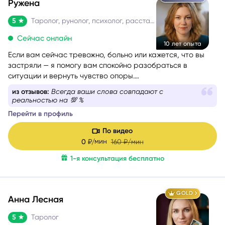
Ружена
5
Таролог, рунолог, психолог, расстановщик
Сейчас онлайн
10 лет опыта
Если вам сейчас тревожно, больно или кажется, что вы
застряли — я помогу вам спокойно разобраться в
ситуации и вернуть чувство опоры.
Со мной можно говорить честно и без страха быть
из отзывов:
Всегда ваши слова совпадают с
осуждённой. Я мягко и бережно проведу вас через
реальностью на 💯 %
сложные эмоции, помогу увидеть перспективу и найти
Перейти в профиль
решение, которое принесёт облегчение.
По видео
мин
0
₽/
160
₽/мин
1-я консультация бесплатно
GOLD
Анна Лесная
5
Таролог