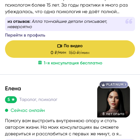
психологом более 15 лет. За годы практики я много раз
убеждалась, что одна психология не даёт полной
картины о состоянии человека, поэтому начала
из отзывов:
Алла тончайшие детали описывает,
применять в консультациях Таро и метафорические
невероятно
карты, а затем получила диплом астропсихолога.
Перейти в профиль
По видео
мин
0
₽/
150
₽/мин
1-я консультация бесплатно
PLATINUM
Елена
5
Таролог, психолог
Сейчас онлайн
8 лет опыта
Помогу вам выстроить внутреннюю опору и стать
автором жизни. На моих консультациях вы сможете
довериться и расслабиться с первых же минут, а я