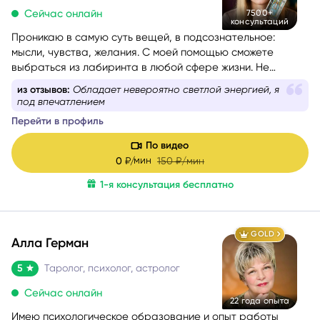
Сейчас онлайн
7500+
консультаций
Проникаю в самую суть вещей, в подсознательное:
мысли, чувства, желания. С моей помощью сможете
выбраться из лабиринта в любой сфере жизни. Не
знаете, какой вопрос задать, – помогу вам с
из отзывов:
Обладает невероятно светлой энергией, я
формулировкой. На консультации со мной вы найдёте
под впечатлением
путь к себе.
Перейти в профиль
По видео
мин
0
₽/
150
₽/мин
1-я консультация бесплатно
GOLD
Алла Герман
5
Таролог, психолог, астролог
Сейчас онлайн
22 года опыта
Имею психологическое образование и опыт работы