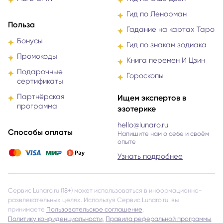
Гид по Ленорман
Польза
Гадание на картах Таро
Бонусы
Гид по знакам зодиака
Промокоды
Книга перемен И Цзин
Подарочные
Гороскопы
сертификаты
Партнёрская
Ищем экспертов в
программа
эзотерике
hello@lunaro.ru
Способы оплаты
Напишите нам о себе и своём
опыте
Узнать подробнее
Сервис Lunaro.ru (18+) может использоваться в информационно-
развлекательных целях. Используя Сервис Lunaro.ru, вы
принимаете
Пользовательское соглашение
,
Политику конфиденциальности
,
Правила реферальной программы
,