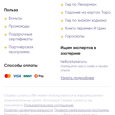
Гид по Ленорман
Польза
Гадание на картах Таро
Бонусы
Гид по знакам зодиака
Промокоды
Книга перемен И Цзин
Подарочные
Гороскопы
сертификаты
Партнёрская
Ищем экспертов в
программа
эзотерике
hello@lunaro.ru
Способы оплаты
Напишите нам о себе и своём
опыте
Узнать подробнее
Сервис Lunaro.ru (18+) может использоваться в информационно-
развлекательных целях. Используя Сервис Lunaro.ru, вы
принимаете
Пользовательское соглашение
,
Политику конфиденциальности
,
Правила реферальной программы
,
Политику cookie
и даёте согласие на
Получение рассылки
.