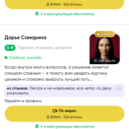
сомнения, страхи и переживания, чтобы вы снова
мин
0
₽/
150
₽/мин
почувствовали уверенность, спокойствие и любовь к
1-я консультация бесплатно
себе.
GOLD
Дарья Самарина
5
Таролог, психолог, астролог
Сейчас онлайн
10 лет опыта
Когда внутри много вопросов, а решение кажется
слишком сложным — я помогу вам увидеть картину
целиком и спокойно выбрать лучший путь.
Более 10 лет я работаю в связке астрологии и Таро,
из отзывов:
Легкая и не навязчивая, все четко, по делу
помогая людям проходить сложные этапы жизни
разложила.
осознанно и с опорой на себя.
Перейти в профиль
По видео
мин
0
₽/
150
₽/мин
1-я консультация бесплатно