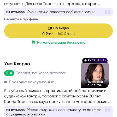
ситуациях. Для меня Таро — это зеркало, которое
отражает ваш внутренний мир и помогает найти ответы и
из отзывов:
Очень точно описала события в жизни
уверенность в своих решениях.
Перейти в профиль
По видео
мин
0
₽/
160
₽/мин
1-я консультация бесплатно
EXCLUSIVE
Ума Кхорло
5
Таролог, психолог, астролог
Проводит консультацию
Глубинный
аналитик
Я глубинный психолог, практик китайской метафизики и
буддийской тантры, таролог с опытом более 30 лет.
Кроме Таро, использую оракульные и метафорические
карты, а при выборе дат, времени, сроков и других
из отзывов:
Можно открыться специалисту не бояться
благоприятных условий для важных событий применяю
осуждения, это важно