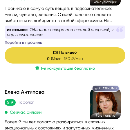
консультаций
Проникаю в самую суть вещей, в подсознательное:
мысли, чувства, желания. С моей помощью сможете
выбраться из лабиринта в любой сфере жизни. Не
знаете, какой вопрос задать, – помогу вам с
из отзывов:
Обладает невероятно светлой энергией, я
формулировкой. На консультации со мной вы найдёте
под впечатлением
путь к себе.
Перейти в профиль
По видео
мин
0
₽/
150
₽/мин
1-я консультация бесплатно
PLATINUM
Елена Антипова
5
Таролог
Сейчас онлайн
9 лет опыта
Более 9-ти лет помогаю разбираться в сложных
эмоциональных состояниях и запутанных жизненных