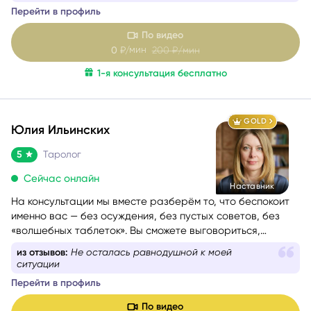
расчеты Бацзы и Ци Мэнь Дунь Цзя. Если вы перед
Перейти в профиль
сложным выбором или чувствуете, что попали в ловушку
повторяющегося сценария, испытываете тревогу и не
По видео
понимаете, что делать дальше, я бережно помогу вам
мин
0
₽/
200
₽/мин
разобраться в ситуации, найти решение или определить
1-я консультация бесплатно
стратегию движения к цели, обрести уверенность.
GOLD
Юлия Ильинских
5
Таролог
Сейчас онлайн
Наставник
На консультации мы вместе разберём то, что беспокоит
именно вас — без осуждения, без пустых советов, без
«волшебных таблеток». Вы сможете выговориться,
услышать себя и понять, куда двигаться дальше. Если вам
из отзывов:
Не осталась равнодушной к моей
сейчас тяжело, тревожно или вы просто запутались — я
ситуации
помогу вам вернуть внутреннюю опору и увидеть дорогу
Перейти в профиль
вперёд.
Моя задача — мягко и бережно провести вас сквозь
По видео