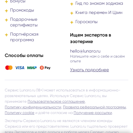
Бонусы
Гид по знакам зодиака
Промокоды
Книга перемен И Цзин
Подарочные
Гороскопы
сертификаты
Партнёрская
Ищем экспертов в
программа
эзотерике
hello@lunaro.ru
Способы оплаты
Напишите нам о себе и своём
опыте
Узнать подробнее
Сервис Lunaro.ru (18+) может использоваться в информационно-
развлекательных целях. Используя Сервис Lunaro.ru, вы
принимаете
Пользовательское соглашение
,
Политику конфиденциальности
,
Правила реферальной программы
,
Политику cookie
и даёте согласие на
Получение рассылки
.
Эксперты Сервиса Lunaro.ru не являются членами команды
Сервиса или его представителями. Lunaro.ru тщательно проверяет
всех Экспертов и даёт допуск к работе через Сервис, однако