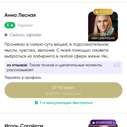
GOLD
Анна Лесная
5
Таролог
Сейчас офлайн
7500+
консультаций
Проникаю в самую суть вещей, в подсознательное:
мысли, чувства, желания. С моей помощью сможете
выбраться из лабиринта в любой сфере жизни. Не
знаете, какой вопрос задать, – помогу вам с
из отзывов:
Такие тонкие и щепетильные моменты
формулировкой. На консультации со мной вы найдёте
рассказывает
путь к себе.
Перейти в профиль
По видео
мин
0
₽/
150
₽/мин
1-я консультация бесплатно
DIAMOND
Игорь Сагайдак