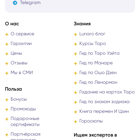
Telegram
О нас
Знания
О сервисе
Lunaro блог
Гарантии
Курсы Таро
Цены
Гид по Таро Уэйта
Отзывы
Гид по Манаре
Мы в СМИ
Гид по Ошо Дзен
Гид по Ленорман
Польза
Гадание на картах Таро
Бонусы
Гид по знакам зодиака
Промокоды
Книга перемен И Цзин
Подарочные
Гороскопы
сертификаты
Партнёрская
Ищем экспертов в