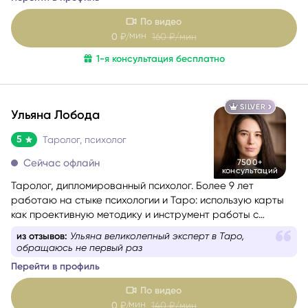
решение, которое принесёт облегчение.
По видео
мин
0
₽/
160
₽/мин
1-я консультация бесплатно
SILVER
Ульяна Лобода
5
Таролог, психолог
Сейчас офлайн
7500+
консультаций
Таролог, дипломированный психолог. Более 9 лет
работаю на стыке психологии и Таро: использую карты
как проективную методику и инструмент работы с
бессознательным.
из отзывов:
Все очень доступно, без лишней
информации, все по факту
Перейти в профиль
По видео
мин
0
₽/
140
₽/мин