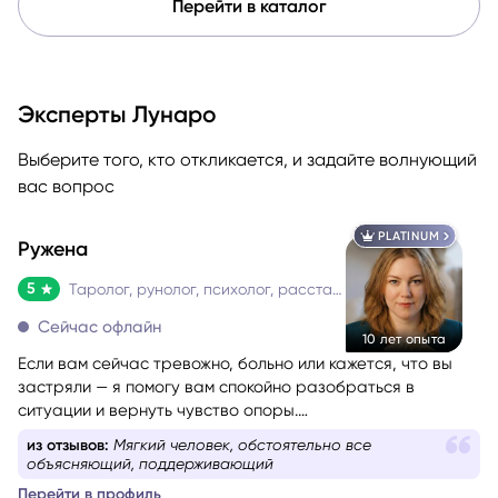
Перейти в каталог
Эксперты Лунаро
Выберите того, кто откликается, и задайте волнующий
вас вопрос
PLATINUM
Ружена
5
Таролог, рунолог, психолог, расстановщик
Сейчас офлайн
10 лет опыта
Если вам сейчас тревожно, больно или кажется, что вы
застряли — я помогу вам спокойно разобраться в
ситуации и вернуть чувство опоры.
Со мной можно говорить честно и без страха быть
из отзывов:
Мягкий человек, обстоятельно все
осуждённой. Я мягко и бережно проведу вас через
объясняющий, поддерживающий
сложные эмоции, помогу увидеть перспективу и найти
Перейти в профиль