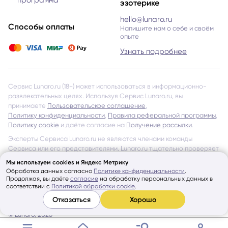
программа
эзотерике
hello@lunaro.ru
Способы оплаты
Напишите нам о себе и своём
опыте
Узнать подробнее
Сервис Lunaro.ru (18+) может использоваться в информационно-
развлекательных целях. Используя Сервис Lunaro.ru, вы
принимаете
Пользовательское соглашение
,
Политику конфиденциальности
,
Правила реферальной программы
,
Политику cookie
и даёте согласие на
Получение рассылки
.
Эксперты Сервиса Lunaro.ru не являются членами команды
Сервиса или его представителями. Lunaro.ru тщательно проверяет
всех Экспертов и даёт допуск к работе через Сервис, однако
Мы используем cookies и Яндекс Метрику
не несёт ответственности за обещания и утверждения, указанные
Обработка данных согласно
Политике конфиденциальности
.
на страницах Экспертов и в отзывах других Пользователей
Продолжая, вы даёте
согласие
на обработку персональных данных в
соответствии с
Политикой обработки cookie
.
об Экспертах Сервиса.
Отказаться
Хорошо
Показать ещё
© Lunaro, 2026