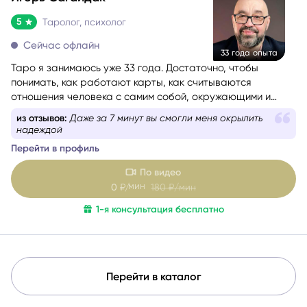
5
Таролог, психолог
Сейчас офлайн
33 года опыта
Таро я занимаюсь уже 33 года. Достаточно, чтобы
понимать, как работают карты, как считываются
отношения человека с самим собой, окружающими и
событиями. Консультации веду с учётом состояния
из отзывов:
Даже за 7 минут вы смогли меня окрылить
собеседника — бережно и с вниманием. Как
надеждой
дипломированный психолог и мастер-практик НЛП
при
Перейти в профиль
необходимости использую техники гармонизации
эмоционального состояния.
Работаю с метафорическими
По видео
ассоциативными картами, позволяющими глубже
мин
0
₽/
180
₽/мин
раскрыть беспокоящую ситуацию, найти ресурсы в себе
1-я консультация бесплатно
и окружении.
Перейти в каталог