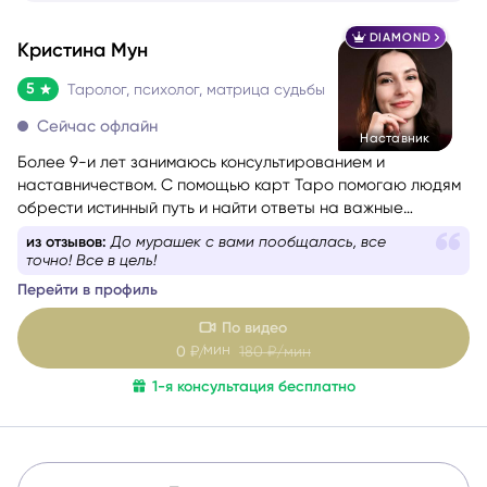
DIAMOND
Кристина Мун
5
Таролог, психолог, матрица судьбы
Сейчас офлайн
Наставник
Более 9-и лет занимаюсь консультированием и
наставничеством. С помощью карт Таро помогаю людям
обрести истинный путь и найти ответы на важные
вопросы.
из отзывов:
До мурашек с вами пообщалась, все
точно! Все в цель!
Перейти в профиль
По видео
мин
0
₽/
180
₽/мин
1-я консультация бесплатно