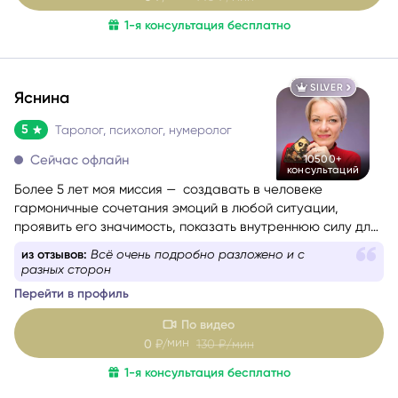
1-я консультация бесплатно
SILVER
Яснина
5
Таролог, психолог, нумеролог
Сейчас офлайн
10500+
консультаций
Более 5 лет моя миссия — создавать в человеке
гармоничные сочетания эмоций в любой ситуации,
проявить его значимость, показать внутреннюю силу для
самопомощи, сбалансировать энергии в зависимости от
из отзывов:
Всё очень подробно разложено и с
ситуации.
разных сторон
Перейти в профиль
По видео
мин
0
₽/
130
₽/мин
1-я консультация бесплатно