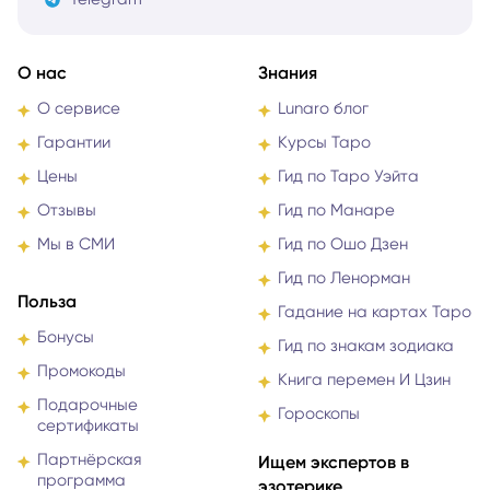
О нас
Знания
О сервисе
Lunaro блог
Гарантии
Курсы Таро
Цены
Гид по Таро Уэйта
Отзывы
Гид по Манаре
Мы в СМИ
Гид по Ошо Дзен
Гид по Ленорман
Польза
Гадание на картах Таро
Бонусы
Гид по знакам зодиака
Промокоды
Книга перемен И Цзин
Подарочные
Гороскопы
сертификаты
Партнёрская
Ищем экспертов в
программа
эзотерике