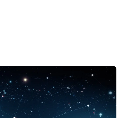
ги
Весы
Расклад Таро «Да-Нет»
оги
Скорпион
Расклад на картах Таро Уэ
Стрелец
Расклад Таро на ситуацию
Козерог
Расклад Таро на неделю
Водолей
Расклад Таро «Карта дня»
Рыбы
Расклад Таро на 2025 год