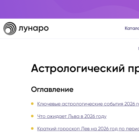
Катал
Тароло
Астрологический пр
Астрол
Нумеро
Оглавление
Матриц
Ключевые астрологические события 2026 г
Что ожидает Льва в 2026 году
Расста
Краткий гороскоп Лев на 2026 год по пер
Психол