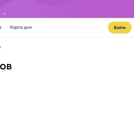
а
Карта дня
Войти
а
вов
я