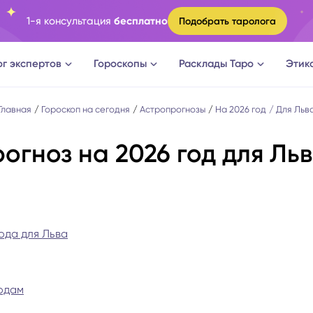
1-я консультация
бесплатно
Подобрать таролога
ог экспертов
Гороскопы
Расклады Таро
Этик
ги
Овен
Расклад Таро на судьбу
Главная
Гороскоп на сегодня
Астропрогнозы
На 2026 год
Для Льв
огноз на 2026 год для Ль
оги
Телец
Расклад Таро на измену
логи
Близнецы
Расклад Таро на отношени
а судьбы
Рак
Расклад Таро на мужчину
ода для Льва
новки
Лев
Расклад Таро на женщину
иодам
огическое консультирование
Дева
Расклад Таро на будущее