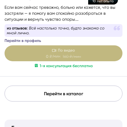
10 лет опыта
Если вам сейчас тревожно, больно или кажется, что вы
застряли — я помогу вам спокойно разобраться в
ситуации и вернуть чувство опоры.
Со мной можно говорить честно и без страха быть
из отзывов:
Обычно я жуткий скептик, но она меня
осуждённой. Я мягко и бережно проведу вас через
удивила.
сложные эмоции, помогу увидеть перспективу и найти
Перейти в профиль
решение, которое принесёт облегчение.
По видео
мин
0
₽/
160
₽/мин
1-я консультация бесплатно
Перейти в каталог