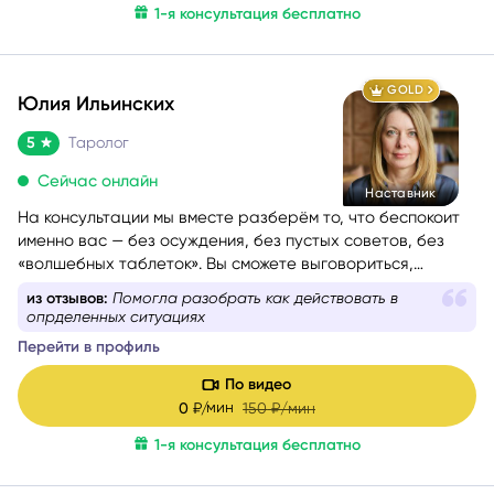
1-я консультация бесплатно
GOLD
Юлия Ильинских
5
Таролог
Сейчас онлайн
Наставник
На консультации мы вместе разберём то, что беспокоит
именно вас — без осуждения, без пустых советов, без
«волшебных таблеток». Вы сможете выговориться,
услышать себя и понять, куда двигаться дальше. Если вам
из отзывов:
Помогла разобрать как действовать в
сейчас тяжело, тревожно или вы просто запутались — я
опрделенных ситуациях
помогу вам вернуть внутреннюю опору и увидеть дорогу
Перейти в профиль
вперёд.
Моя задача — мягко и бережно провести вас сквозь
По видео
сомнения, страхи и переживания, чтобы вы снова
мин
0
₽/
150
₽/мин
почувствовали уверенность, спокойствие и любовь к
1-я консультация бесплатно
себе.