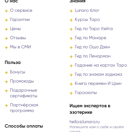
О нас
Знания
О сервисе
Lunaro блог
Гарантии
Курсы Таро
Цены
Гид по Таро Уэйта
Отзывы
Гид по Манаре
Мы в СМИ
Гид по Ошо Дзен
Гид по Ленорман
Польза
Гадание на картах Таро
Бонусы
Гид по знакам зодиака
Промокоды
Книга перемен И Цзин
Подарочные
Гороскопы
сертификаты
Партнёрская
Ищем экспертов в
программа
эзотерике
hello@lunaro.ru
Способы оплаты
Напишите нам о себе и своём
опыте