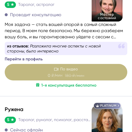
5
Таролог, астролог
Проводит консультацию
Мастер
состояний
Моя задача — стать вашей опорой в самый сложный
период. В моем поле безопасно. Мы бережно разберем
вашу боль, и вы гарантированно уйдете с сессии с
новыми силами, вдохновением и верой в себя. Я таролог
из отзывов:
Разложила многие аспекты с новой
и консультант с глубоким жизненным опытом. Мой подход
стороны, было интересно
— это диагностика: я смотрю в суть ситуации, показываю
Перейти в профиль
её внутреннюю логику, причины и возможные варианты
развития, чтобы вы могли опереться на это в своих
По видео
решениях. Я не работаю через оценки «правильно/
мин
0
₽/
180
₽/мин
неправильно». Я помогаю увидеть картину честно и
1-я консультация бесплатно
спокойно — и выбрать тот путь, который будет для вас
наиболее устойчивым.
PLATINUM
Ружена
5
Таролог, рунолог, психолог, расстановщик
Сейчас офлайн