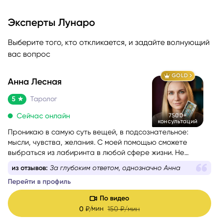
Эксперты Лунаро
Выберите того, кто откликается, и задайте волнующий
вас вопрос
GOLD
Анна Лесная
5
Таролог
Сейчас онлайн
7500+
консультаций
Проникаю в самую суть вещей, в подсознательное:
мысли, чувства, желания. С моей помощью сможете
выбраться из лабиринта в любой сфере жизни. Не
знаете, какой вопрос задать, – помогу вам с
из отзывов:
За глубоким ответом, однозначно Анна
формулировкой. На консультации со мной вы найдёте
Перейти в профиль
путь к себе.
По видео
мин
0
₽/
150
₽/мин