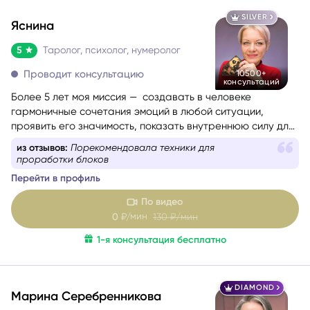
SILVER
Яснина
5
Таролог, психолог, нумеролог
Проводит консультацию
10500+
консультаций
Более 5 лет моя миссия — создавать в человеке
гармоничные сочетания эмоций в любой ситуации,
проявить его значимость, показать внутреннюю силу для
самопомощи, сбалансировать энергии в зависимости от
из отзывов:
Порекомендовала техники для
ситуации.
проработки блоков
Перейти в профиль
По видео
мин
0
₽/
130
₽/мин
1-я консультация бесплатно
DIAMOND
Марина Серебренникова