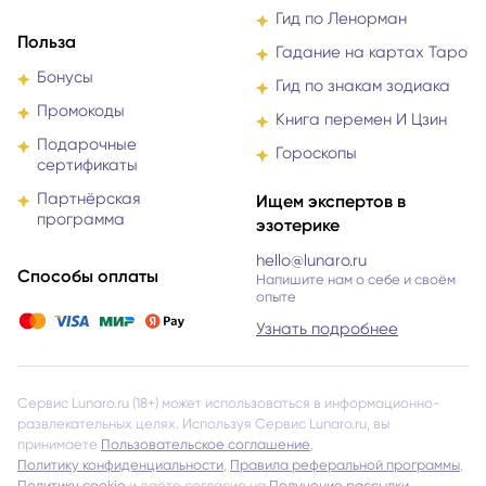
Гид по Ленорман
Польза
Гадание на картах Таро
Бонусы
Гид по знакам зодиака
Промокоды
Книга перемен И Цзин
Подарочные
Гороскопы
сертификаты
Партнёрская
Ищем экспертов в
программа
эзотерике
hello@lunaro.ru
Способы оплаты
Напишите нам о себе и своём
опыте
Узнать подробнее
Сервис Lunaro.ru (18+) может использоваться в информационно-
развлекательных целях. Используя Сервис Lunaro.ru, вы
принимаете
Пользовательское соглашение
,
Политику конфиденциальности
,
Правила реферальной программы
,
Политику cookie
и даёте согласие на
Получение рассылки
.