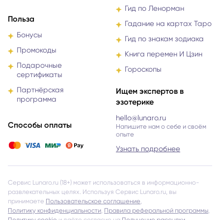
Гид по Ленорман
Польза
Гадание на картах Таро
Бонусы
Гид по знакам зодиака
Промокоды
Книга перемен И Цзин
Подарочные
Гороскопы
сертификаты
Партнёрская
Ищем экспертов в
программа
эзотерике
hello@lunaro.ru
Способы оплаты
Напишите нам о себе и своём
опыте
Узнать подробнее
Сервис Lunaro.ru (18+) может использоваться в информационно-
развлекательных целях. Используя Сервис Lunaro.ru, вы
принимаете
Пользовательское соглашение
,
Политику конфиденциальности
,
Правила реферальной программы
,
Политику cookie
и даёте согласие на
Получение рассылки
.