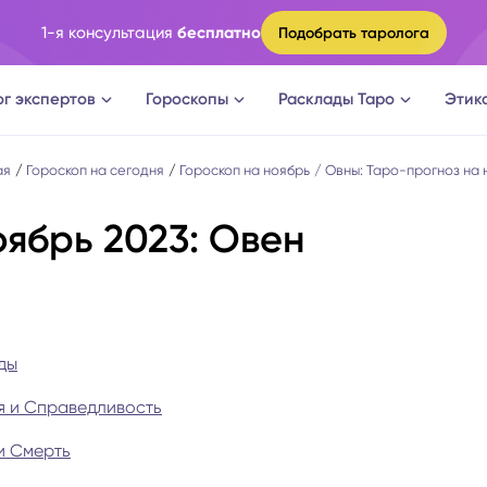
1-я консультация
бесплатно
Подобрать таролога
ог экспертов
Гороскопы
Расклады Таро
Этик
ги
Овен
Расклад Таро на судьбу
ая
Гороскоп на сегодня
Гороскоп на ноябрь
Овны: Таро-прогноз на 
ябрь 2023: Овен
оги
Телец
Расклад Таро на измену
логи
Близнецы
Расклад Таро на отношени
а судьбы
Рак
Расклад Таро на мужчину
ды
ня и Справедливость
новки
Лев
Расклад Таро на женщину
и Смерть
огическое консультирование
Дева
Расклад Таро на будущее