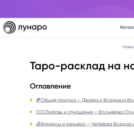
Катал
Тароло
Главн
Таро-расклад на но
Астрол
Нумеро
Оглавление
Матриц
🍂Общий прогноз — Двойка и Всадница Во
👩‍❤️‍👨Любовь и отношения — Восьмёрка Ог
Расста
💰Финансы и карьера — Четвёрка Воздуха 
Психол