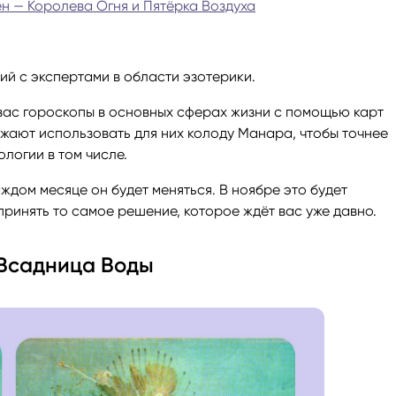
ен — Королева Огня и Пятёрка Воздуха
ги
Весы
Расклад Таро «Да-Нет»
ий с экспертами в области эзотерики.
оги
Скорпион
Расклад на картах Таро Уэ
вас гороскопы в основных сферах жизни с помощью карт
жают использовать для них колоду Манара, чтобы точнее
Стрелец
Расклад Таро на ситуацию
логии в том числе.
Козерог
Расклад Таро на неделю
ждом месяце он будет меняться. В ноябре это будет
принять то самое решение, которое ждёт вас уже давно.
Водолей
Расклад Таро «Карта дня»
 Всадница Воды
Рыбы
Расклад Таро на 2025 год