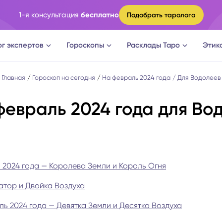
1-я консультация
бесплатно
Подобрать таролога
ог экспертов
Гороскопы
Расклады Таро
Этик
ги
Овен
Расклад Таро на судьбу
Главная
Гороскоп на сегодня
На февраль 2024 года
Для Водолеев
евраль 2024 года для Во
оги
Телец
Расклад Таро на измену
логи
Близнецы
Расклад Таро на отношени
а судьбы
Рак
Расклад Таро на мужчину
2024 года — Королева Земли и Король Огня
тор и Двойка Воздуха
новки
Лев
Расклад Таро на женщину
ь 2024 года — Девятка Земли и Десятка Воздуха
огическое консультирование
Дева
Расклад Таро на будущее