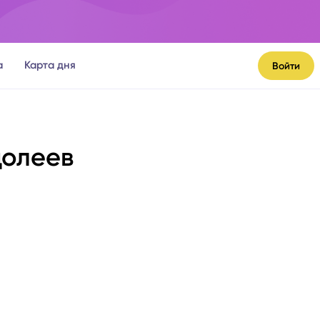
а
Карта дня
Войти
долеев
я