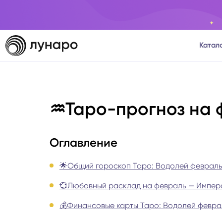
Катал
Тароло
♒Таро-прогноз на ф
Астрол
Нумеро
Оглавление
Матриц
🌟Общий гороскоп Таро: Водолей февраль 
💞Любовный расклад на февраль — Импера
Расста
💰Финансовые карты Таро: Водолей феврал
Психол