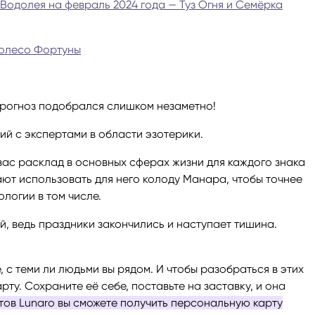
Водолея на февраль 2024 года — Туз Огня и Семёрка
ги
Весы
Расклад Таро «Да-Нет»
Колесо Фортуны
оги
Скорпион
Расклад на картах Таро Уэ
 прогноз подобрался слишком незаметно!
Стрелец
Расклад Таро на ситуацию
ий с экспертами в области эзотерики.
Козерог
Расклад Таро на неделю
вас расклад в основных сферах жизни для каждого знака
ют использовать для него колоду Манара, чтобы точнее
Водолей
Расклад Таро «Карта дня»
логии в том числе.
, ведь праздники закончились и наступает тишина.
Рыбы
Расклад Таро на 2025 год
, с теми ли людьми вы рядом. И чтобы разобраться в этих
рту. Сохраните её себе, поставьте на заставку, и она
ртов Lunaro вы сможете получить персональную карту