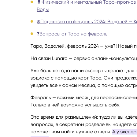
💊Физический и ментальный Таро-прогноз 
Воды
Руноло
❄️Подсказка на февраль 2024: Водолей — 
Чакрол
❓Вопросы от Таро на февраль
Таро, Водолей, февраль 2024 — уже?! Новый
На связи Lunaro — сервис онлайн-консультац
Уже больше года наши эксперты делают для 
зодиака с помощью карт Таро. Они продолжа
увидеть все нюансы месяца, с помощью астро
Февраль — важный месяц для переосмыслений
Только в ней возможно услышать себя.
Это время для размышлений: туда ли вы идёте
вопросах, в секретном разделе вы найдёте ка
поможет вам найти нужные ответы.
А у экспе