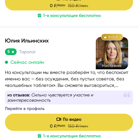
мин
0
₽/
150
₽/мин
1-я консультация бесплатно
GOLD
Юлия Ильинских
5
Таролог
Сейчас онлайн
Наставник
На консультации мы вместе разберём то, что беспокоит
именно вас — без осуждения, без пустых советов, без
«волшебных таблеток». Вы сможете выговориться,
услышать себя и понять, куда двигаться дальше. Если вам
из отзывов:
Сильно чувствуется участие и
сейчас тяжело, тревожно или вы просто запутались — я
заинтересованность
помогу вам вернуть внутреннюю опору и увидеть дорогу
Перейти в профиль
вперёд.
Моя задача — мягко и бережно провести вас сквозь
По видео
сомнения, страхи и переживания, чтобы вы снова
мин
0
₽/
150
₽/мин
почувствовали уверенность, спокойствие и любовь к
1-я консультация бесплатно
себе.