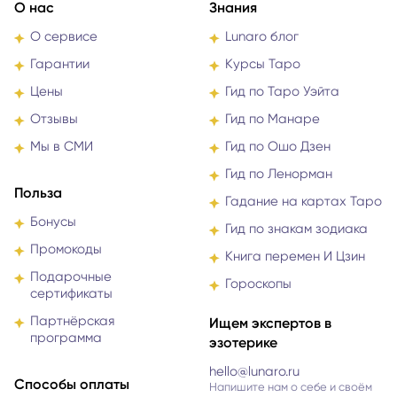
О нас
Знания
О сервисе
Lunaro блог
Гарантии
Курсы Таро
Цены
Гид по Таро Уэйта
Отзывы
Гид по Манаре
Мы в СМИ
Гид по Ошо Дзен
Гид по Ленорман
Польза
Гадание на картах Таро
Бонусы
Гид по знакам зодиака
Промокоды
Книга перемен И Цзин
Подарочные
Гороскопы
сертификаты
Партнёрская
Ищем экспертов в
программа
эзотерике
hello@lunaro.ru
Способы оплаты
Напишите нам о себе и своём