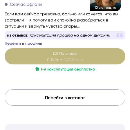
Сейчас офлайн
10 лет опыта
Если вам сейчас тревожно, больно или кажется, что вы
застряли — я помогу вам спокойно разобраться в
ситуации и вернуть чувство опоры.
Со мной можно говорить честно и без страха быть
из отзывов:
Консультация прошла на одном дыхании
осуждённой. Я мягко и бережно проведу вас через
Перейти в профиль
сложные эмоции, помогу увидеть перспективу и найти
решение, которое принесёт облегчение.
По видео
мин
0
₽/
160
₽/мин
1-я консультация бесплатно
Перейти в каталог