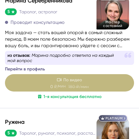
Марина Серебренникова
5
Таролог, астролог
Проводит консультацию
Мастер
состояний
Моя задача — стать вашей опорой в самый сложный
период. В моем поле безопасно. Мы бережно разберем
вашу боль, и вы гарантированно уйдете с сессии с
новыми силами, вдохновением и верой в себя. Я таролог
из отзывов:
Марина подробно ответила на каждый
и консультант с глубоким жизненным опытом. Мой подход
мой вопрос
— это диагностика: я смотрю в суть ситуации, показываю
Перейти в профиль
её внутреннюю логику, причины и возможные варианты
развития, чтобы вы могли опереться на это в своих
По видео
решениях. Я не работаю через оценки «правильно/
мин
0
₽/
180
₽/мин
неправильно». Я помогаю увидеть картину честно и
1-я консультация бесплатно
спокойно — и выбрать тот путь, который будет для вас
наиболее устойчивым.
PLATINUM
Ружена
5
Таролог, рунолог, психолог, расстановщик