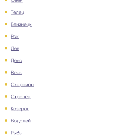
Овен
Телец
Близнецы
Рак
Лев
Дева
Весы
Скорпион
Стрелец
Козерог
Водолей
Рыбы