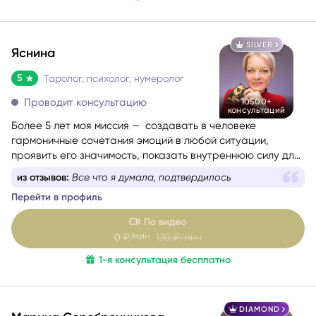
SILVER
Яснина
5
Таролог, психолог, нумеролог
Проводит консультацию
10500+
консультаций
Более 5 лет моя миссия — создавать в человеке
гармоничные сочетания эмоций в любой ситуации,
проявить его значимость, показать внутреннюю силу для
самопомощи, сбалансировать энергии в зависимости от
из отзывов:
Все что я думала, подтвердилось
ситуации.
Перейти в профиль
По видео
мин
0
₽/
130
₽/мин
1-я консультация бесплатно
DIAMOND