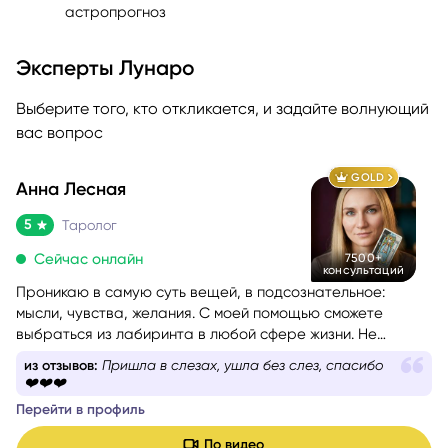
астропрогноз
Эксперты Лунаро
Выберите того, кто откликается, и задайте волнующий
вас вопрос
GOLD
Анна Лесная
5
Таролог
Сейчас онлайн
7500+
консультаций
Проникаю в самую суть вещей, в подсознательное:
мысли, чувства, желания. С моей помощью сможете
выбраться из лабиринта в любой сфере жизни. Не
знаете, какой вопрос задать, – помогу вам с
из отзывов:
Пришла в слезах, ушла без слез, спасибо
формулировкой. На консультации со мной вы найдёте
❤️❤️❤️
путь к себе.
Перейти в профиль
По видео