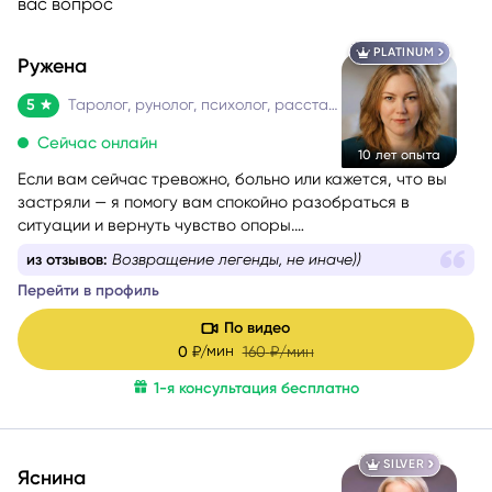
вас вопрос
PLATINUM
Ружена
5
Таролог, рунолог, психолог, расстановщик
Сейчас онлайн
10 лет опыта
Если вам сейчас тревожно, больно или кажется, что вы
застряли — я помогу вам спокойно разобраться в
ситуации и вернуть чувство опоры.
Со мной можно говорить честно и без страха быть
из отзывов:
Всегда ваши слова совпадают с
осуждённой. Я мягко и бережно проведу вас через
реальностью на 💯 %
сложные эмоции, помогу увидеть перспективу и найти
Перейти в профиль
решение, которое принесёт облегчение.
По видео
мин
0
₽/
160
₽/мин
1-я консультация бесплатно
SILVER