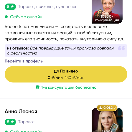
Яснина
5
Таролог, психолог, нумеролог
Сейчас онлайн
10500+
консультаций
Более 5 лет моя миссия — создавать в человеке
гармоничные сочетания эмоций в любой ситуации,
проявить его значимость, показать внутреннюю силу для
самопомощи, сбалансировать энергии в зависимости от
из отзывов:
Сделала нумерологический расчёт с
ситуации.
прогнозируемым замужеством
Перейти в профиль
По видео
мин
0
₽/
130
₽/мин
1-я консультация бесплатно
GOLD
Анна Лесная
5
Таролог