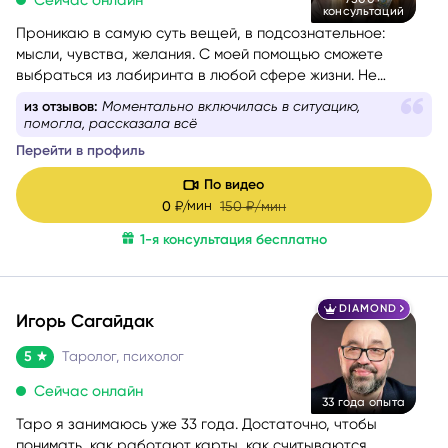
Сейчас онлайн
7500+
консультаций
Проникаю в самую суть вещей, в подсознательное:
мысли, чувства, желания. С моей помощью сможете
выбраться из лабиринта в любой сфере жизни. Не
знаете, какой вопрос задать, – помогу вам с
из отзывов:
Такие тонкие и щепетильные моменты
формулировкой. На консультации со мной вы найдёте
рассказывает
путь к себе.
Перейти в профиль
По видео
мин
0
₽/
150
₽/мин
1-я консультация бесплатно
DIAMOND
Игорь Сагайдак
5
Таролог, психолог
Сейчас онлайн
33 года опыта
Таро я занимаюсь уже 33 года. Достаточно, чтобы