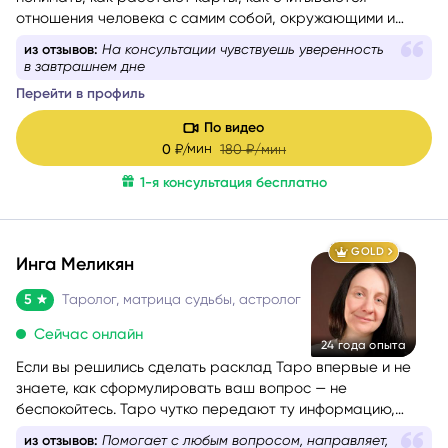
понимать, как работают карты, как считываются
отношения человека с самим собой, окружающими и
событиями. Консультации веду с учётом состояния
из отзывов:
На консультации чувствуешь уверенность
собеседника — бережно и с вниманием. Как
в завтрашнем дне
дипломированный психолог и мастер-практик НЛП
при
Перейти в профиль
необходимости использую техники гармонизации
эмоционального состояния.
Работаю с метафорическими
По видео
ассоциативными картами, позволяющими глубже
мин
0
₽/
180
₽/мин
раскрыть беспокоящую ситуацию, найти ресурсы в себе
1-я консультация бесплатно
и окружении.
GOLD
Инга Меликян
5
Таролог, матрица судьбы, астролог
Сейчас онлайн
24 года опыта
Если вы решились сделать расклад Таро впервые и не
знаете, как сформулировать ваш вопрос — не
беспокойтесь. Таро чутко передают ту информацию,
которая действительно стоит вашего внимания.