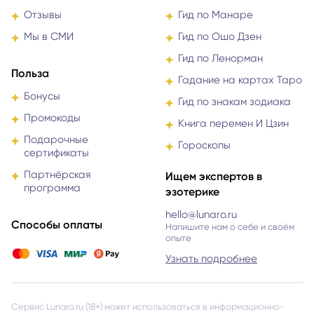
Цены
Гид по Таро Уэйта
Отзывы
Гид по Манаре
Мы в СМИ
Гид по Ошо Дзен
Гид по Ленорман
Польза
Гадание на картах Таро
Бонусы
Гид по знакам зодиака
Промокоды
Книга перемен И Цзин
Подарочные
Гороскопы
сертификаты
Партнёрская
Ищем экспертов в
программа
эзотерике
hello@lunaro.ru
Способы оплаты
Напишите нам о себе и своём
опыте
Узнать подробнее