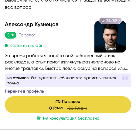
вас вопрос
SILVER
Александр Кузнецов
5
Таролог
Сейчас онлайн
Эмпат
За время работы я нашёл свой собственный стиль
раскладов, а опыт помог взглянуть разнопланово на
многие трактовки. Быстро ловлю фокус на вопросе или
проблеме обращающегося. Люблю уместный юмор и на
из отзывов:
Его прогнозы сбываются, проигрываются
консультациях создаю максимально дружелюбную
точно
атмосферу.
Перейти в профиль
Моя цель — сделать так,
чтобы вы не только получили
ответ, но и ушли с консультации позитивно заряженными
.
По видео
мин
0
₽/
130
₽/мин
1-я консультация бесплатно