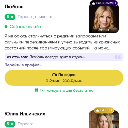
EXCLUSIVE
Любовь
5
Таролог, психолог
Сейчас онлайн
Эмпат
Я не боюсь столкнуться с редкими запросами или
сильными переживаниями и умею выводить из кризисных
состояний после травмирующих событий. На моих
консультациях люди раскрываются и чувствуют
из отзывов:
Будущее состоит из выбора и быть
поддержку. Как психолог я помогаю с правильной
подготовленной - это левел
формулировкой вопроса, а как таролог даю четкий ответ
Перейти в профиль
на ваш запрос. В этом мне помогает знание
эмоционально-образной терапии и психологических
По видео
техник.
мин
0
₽/
200
₽/мин
1-я консультация бесплатно
GOLD
Юлия Ильинских