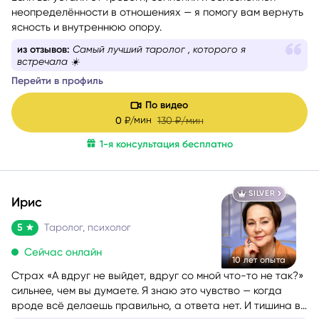
Если вы устали от тревоги, сомнений и болезненной
неопределённости в отношениях — я помогу вам вернуть
ясность и внутреннюю опору.
из отзывов:
Эксперт попал прямо в точку, и обращусь
к ней еще не раз.
Перейти в профиль
По видео
мин
0
₽/
130
₽/мин
1-я консультация бесплатно
SILVER
Ирис
5
Таролог, психолог
Сейчас онлайн
10 лет опыта
Страх «А вдруг не выйдет, вдруг со мной что-то не так?»
сильнее, чем вы думаете. Я знаю это чувство — когда
вроде всё делаешь правильно, а ответа нет. И тишина в