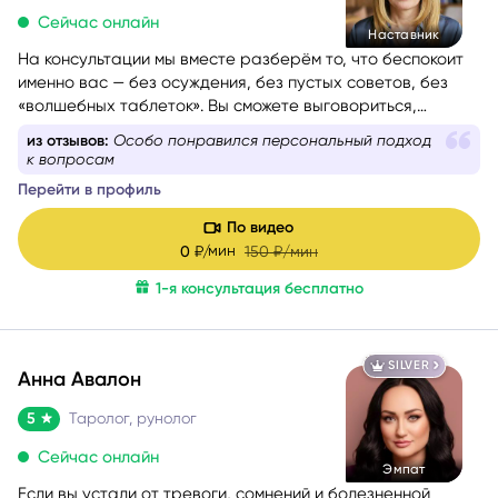
5
Таролог
Сейчас онлайн
Наставник
На консультации мы вместе разберём то, что беспокоит
именно вас — без осуждения, без пустых советов, без
«волшебных таблеток». Вы сможете выговориться,
услышать себя и понять, куда двигаться дальше. Если вам
из отзывов:
Особо понравился персональный подход
сейчас тяжело, тревожно или вы просто запутались — я
к вопросам
помогу вам вернуть внутреннюю опору и увидеть дорогу
Перейти в профиль
вперёд.
Моя задача — мягко и бережно провести вас сквозь
По видео
сомнения, страхи и переживания, чтобы вы снова
мин
0
₽/
150
₽/мин
почувствовали уверенность, спокойствие и любовь к
1-я консультация бесплатно
себе.
SILVER
Анна Авалон
5
Таролог, рунолог
Сейчас онлайн
Эмпат