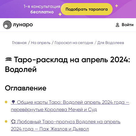
1-я консультация
Подобрать таролога
бесплатно
Войти
Главная
На апрель
Гороскоп на сегодня
Для Водолеев
♒️ Таро-расклад на апрель 2024:
Водолей
Оглавление
🌳 Общие карты Таро: Водолей апрель 2024 года —
перевёрнутые Королева Мечей и Суд
💞 Любовный Таро-прогноз Водолея на апрель
2024 года — Паж Жезлов и Дьявол