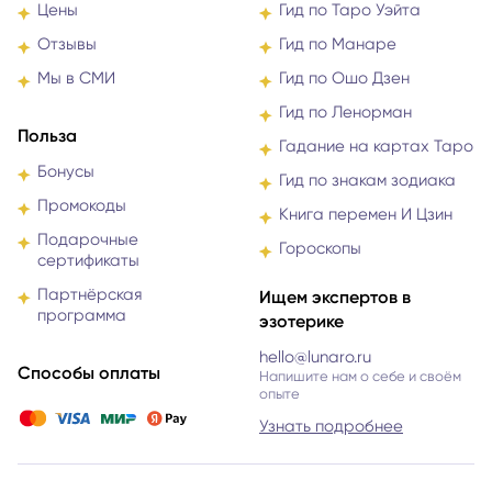
Цены
Гид по Таро Уэйта
Отзывы
Гид по Манаре
Мы в СМИ
Гид по Ошо Дзен
Гид по Ленорман
Польза
Гадание на картах Таро
Бонусы
Гид по знакам зодиака
Промокоды
Книга перемен И Цзин
Подарочные
Гороскопы
сертификаты
Партнёрская
Ищем экспертов в
программа
эзотерике
hello@lunaro.ru
Способы оплаты
Напишите нам о себе и своём
опыте
Узнать подробнее