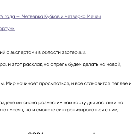
ги
Весы
Расклад Таро «Да-Нет»
24 года — Четвёрка Кубков и Четвёрка Мечей
Фортуны
оги
Скорпион
Расклад на картах Таро Уэ
Стрелец
Расклад Таро на ситуацию
ий с экспертами в области эзотерики.
Козерог
Расклад Таро на неделю
ра, и этот расклад на апрель будем делать на новой,
Водолей
Расклад Таро «Карта дня»
ы. Мир начинает просыпаться, и всё становится теплее и
Рыбы
Расклад Таро на 2025 год
азделе мы снова разместим вам карту для заставки на
 этот месяц, но и сможете синхронизироваться с ним,