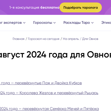
1-я консультация
бесплатно
Подобрать таролога
ог экспертов
Гороскопы
Расклады Таро
Этик
ги
Овен
Расклад Таро на судьбу
Главная
Гороскоп на сегодня
На апрель
Для Овнов
август 2024 года для Овно
оги
Телец
Расклад Таро на измену
логи
Близнецы
Расклад Таро на отношени
а судьбы
Рак
Расклад Таро на мужчину
 года — перевёрнутые Паж и Двойка Кубков
024 года — Королева Жезлов и перевёрнутый Рыцарь
новки
Лев
Расклад Таро на женщину
огическое консультирование
Дева
Расклад Таро на будущее
2024 года — перевёрнутая Семёрка Мечей и Пятёрка