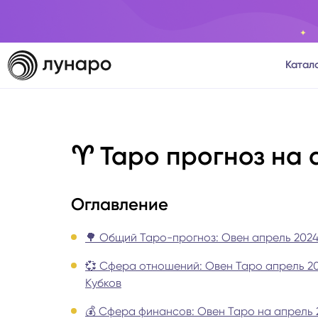
Катал
Тароло
♈️ Таро прогноз на 
Астрол
Нумеро
Оглавление
Матриц
🌳 Общий Таро-прогноз: Овен апрель 2024
💞 Сфера отношений: Овен Таро апрель 2
Расста
Кубков
Психол
💰 Сфера финансов: Овен Таро на апрель 