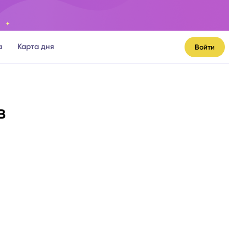
а
Карта дня
Войти
в
я