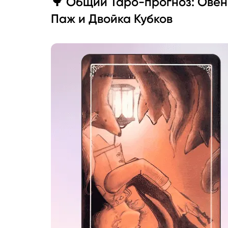
🌳 Общий Таро-прогноз: Овен
Паж и Двойка Кубков