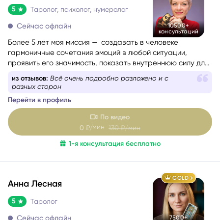
5
Таролог, психолог, нумеролог
Сейчас офлайн
10500+
консультаций
Более 5 лет моя миссия — создавать в человеке
гармоничные сочетания эмоций в любой ситуации,
проявить его значимость, показать внутреннюю силу для
самопомощи, сбалансировать энергии в зависимости от
из отзывов:
Всё очень подробно разложено и с
ситуации.
разных сторон
Перейти в профиль
По видео
мин
0
₽/
130
₽/мин
1-я консультация бесплатно
GOLD
Анна Лесная
5
Таролог
Сейчас офлайн
7500+