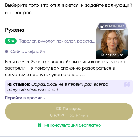
Выберите того, кто откликается, и задайте волнующий
вас вопрос
PLATINUM
Ружена
5
Таролог, рунолог, психолог, расстановщик
Сейчас офлайн
10 лет опыта
Если вам сейчас тревожно, больно или кажется, что вы
застряли — я помогу вам спокойно разобраться в
ситуации и вернуть чувство опоры.
Со мной можно говорить честно и без страха быть
из отзывов:
Обращаюсь не в первый раз, всегда
осуждённой. Я мягко и бережно проведу вас через
получаю дельный совет!
сложные эмоции, помогу увидеть перспективу и найти
Перейти в профиль
решение, которое принесёт облегчение.
По видео
мин
0
₽/
160
₽/мин
1-я консультация бесплатно