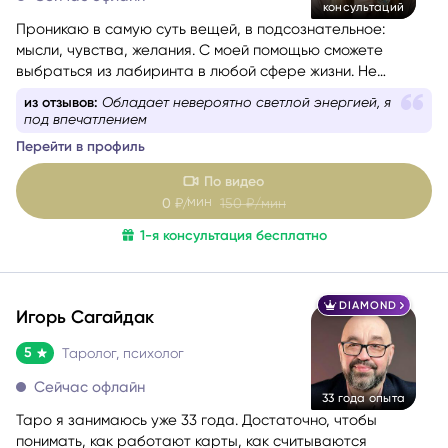
консультаций
Проникаю в самую суть вещей, в подсознательное:
мысли, чувства, желания. С моей помощью сможете
выбраться из лабиринта в любой сфере жизни. Не
знаете, какой вопрос задать, – помогу вам с
из отзывов:
Обладает невероятно светлой энергией, я
формулировкой. На консультации со мной вы найдёте
под впечатлением
путь к себе.
Перейти в профиль
По видео
мин
0
₽/
150
₽/мин
1-я консультация бесплатно
DIAMOND
Игорь Сагайдак
5
Таролог, психолог
Сейчас офлайн
33 года опыта
Таро я занимаюсь уже 33 года. Достаточно, чтобы
понимать, как работают карты, как считываются