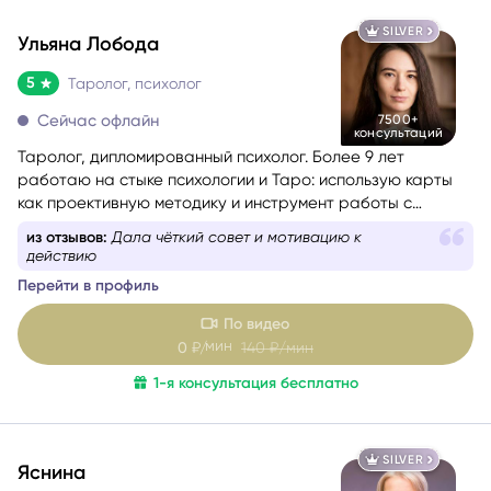
SILVER
Ульяна Лобода
5
Таролог, психолог
Сейчас офлайн
7500+
консультаций
Таролог, дипломированный психолог. Более 9 лет
работаю на стыке психологии и Таро: использую карты
как проективную методику и инструмент работы с
бессознательным.
из отзывов:
Дала чёткий совет и мотивацию к
действию
Перейти в профиль
По видео
мин
0
₽/
140
₽/мин
1-я консультация бесплатно
SILVER
Яснина