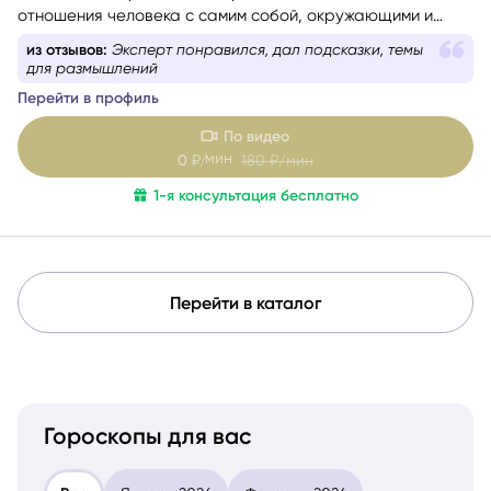
отношения человека с самим собой, окружающими и
событиями. Консультации веду с учётом состояния
из отзывов:
Эксперт понравился, дал подсказки, темы
собеседника — бережно и с вниманием. Как
для размышлений
дипломированный психолог и мастер-практик НЛП
при
Перейти в профиль
необходимости использую техники гармонизации
эмоционального состояния.
Работаю с метафорическими
По видео
ассоциативными картами, позволяющими глубже
мин
0
₽/
180
₽/мин
раскрыть беспокоящую ситуацию, найти ресурсы в себе
1-я консультация бесплатно
и окружении.
Перейти в каталог
Гороскопы для вас