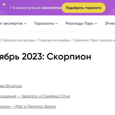
1-я консультация
бесплатно
Подобрать таролога
ог экспертов
Гороскопы
Расклады Таро
Этик
ги
Овен
Расклад Таро на судьбу
Гороскоп на сегодня
Гороскоп на ноябрь
Скорпион: Таро-прогноз н
ябрь 2023: Скорпион
оги
Телец
Расклад Таро на измену
логи
Близнецы
Расклад Таро на отношени
а судьбы
Рак
Расклад Таро на мужчину
ева Воздуха
 отношений — Зеркало и Семёрка Огня
новки
Лев
Расклад Таро на женщину
рпион — Маг и Десятка Земли
огическое консультирование
Дева
Расклад Таро на будущее