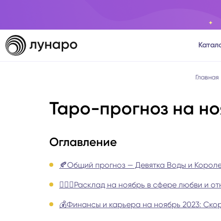
Катал
Тароло
Главная
Таро-прогноз на но
Астрол
Нумеро
Оглавление
Матриц
🍂Общий прогноз — Девятка Воды и Корол
👩‍❤️‍👨Расклад на ноябрь в сфере любви и
Расста
💰Финансы и карьера на ноябрь 2023: Ско
Психол