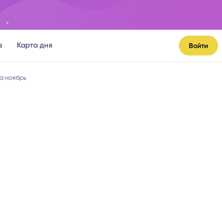
а
Карта дня
Войти
а ноябрь
я