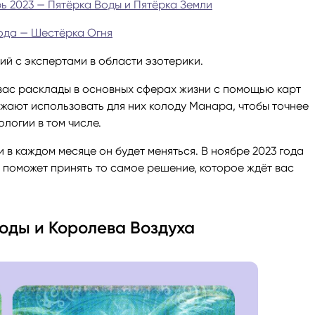
ь 2023 — Пятёрка Воды и Пятёрка Земли
ги
Весы
Расклад Таро «Да-Нет»
года — Шестёрка Огня
ий с экспертами в области эзотерики.
оги
Скорпион
Расклад на картах Таро Уэ
вас расклады в основных сферах жизни с помощью карт
жают использовать для них колоду Манара, чтобы точнее
Стрелец
Расклад Таро на ситуацию
логии в том числе.
Козерог
Расклад Таро на неделю
 в каждом месяце он будет меняться. В ноябре 2023 года
я поможет принять то самое решение, которое ждёт вас
Водолей
Расклад Таро «Карта дня»
оды и Королева Воздуха
Рыбы
Расклад Таро на 2025 год