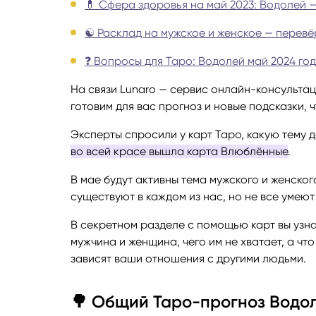
💊 Сфера здоровья на май 2023: Водолей 
Руноло
☯️ Расклад на мужское и женское — перевё
❓ Вопросы для Таро: Водолей май 2024 го
Чакрол
На связи Lunaro — сервис онлайн-консультац
готовим для вас прогноз и новые подсказки, 
Эксперты спросили у карт Таро, какую тему 
во всей красе вышла карта Влюблённые
.
В мае будут активны тема мужского и женског
существуют в каждом из нас, но не все умею
В секретном разделе с помощью карт вы узна
мужчина и женщина, чего им не хватает, а чт
зависят ваши отношения с другими людьми.
🌳 Общий Таро-прогноз Водол