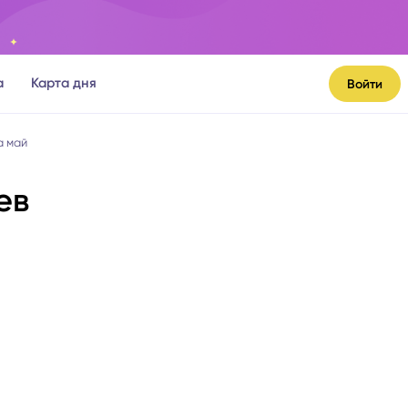
а
Карта дня
Войти
а май
ев
я