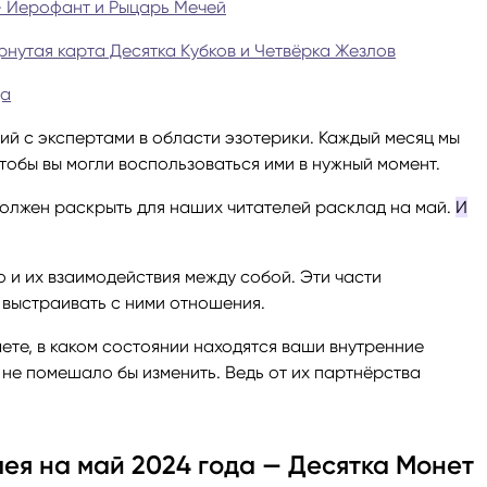
— Иерофант и Рыцарь Мечей
ги
Весы
Расклад Таро «Да-Нет»
рнутая карта Десятка Кубков и Четвёрка Жезлов
да
оги
Скорпион
Расклад на картах Таро Уэ
ий с экспертами в области эзотерики. Каждый месяц мы
чтобы вы могли воспользоваться ими в нужный момент.
Стрелец
Расклад Таро на ситуацию
должен раскрыть для наших читателей расклад на май.
И
Козерог
Расклад Таро на неделю
о и их взаимодействия между собой. Эти части
Водолей
Расклад Таро «Карта дня»
т выстраивать с ними отношения.
ете, в каком состоянии находятся ваши внутренние
Рыбы
Расклад Таро на 2025 год
о не помешало бы изменить. Ведь от их партнёрства
ея на май 2024 года — Десятка Монет