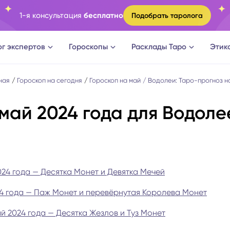
1-я консультация
бесплатно
Подобрать таролога
ог экспертов
Гороскопы
Расклады Таро
Этик
ги
Овен
Расклад Таро на судьбу
ная
Гороскоп на сегодня
Гороскоп на май
Водолеи: Таро-прогноз н
 май 2024 года для Водоле
оги
Телец
Расклад Таро на измену
логи
Близнецы
Расклад Таро на отношени
а судьбы
Рак
Расклад Таро на мужчину
24 года — Десятка Монет и Девятка Мечей
4 года — Паж Монет и перевёрнутая Королева Монет
новки
Лев
Расклад Таро на женщину
й 2024 года — Десятка Жезлов и Туз Монет
огическое консультирование
Дева
Расклад Таро на будущее