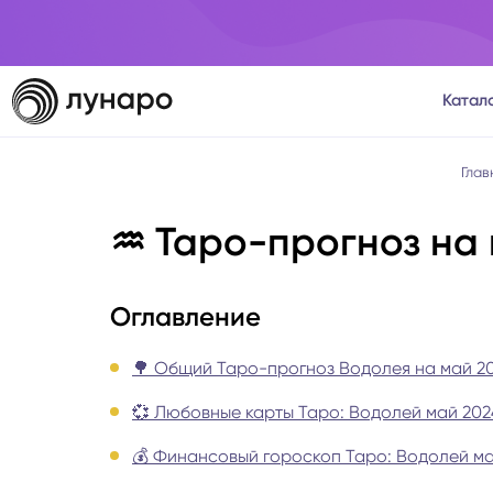
Катал
Тароло
Глав
♒️ Таро-прогноз на
Астрол
Нумеро
Оглавление
Матриц
🌳 Общий Таро-прогноз Водолея на май 20
💞 Любовные карты Таро: Водолей май 202
Расста
💰 Финансовый гороскоп Таро: Водолей ма
Психол