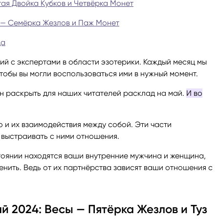
тая Двойка Кубков и Четвёрка Монет
ги
Весы
Расклад Таро «Да-Нет»
в — Семёрка Жезлов и Паж Монет
да
оги
Скорпион
Расклад на картах Таро Уэ
ий с экспертами в области эзотерики. Каждый месяц мы
чтобы вы могли воспользоваться ими в нужный момент.
Стрелец
Расклад Таро на ситуацию
н раскрыть для наших читателей расклад на май.
И во
Козерог
Расклад Таро на неделю
о и их взаимодействия между собой. Эти части
Водолей
Расклад Таро «Карта дня»
т выстраивать с ними отношения.
стоянии находятся ваши внутренние мужчина и женщина,
Рыбы
Расклад Таро на 2025 год
менить. Ведь от их партнёрства зависят ваши отношения с
й 2024: Весы — Пятёрка Жезлов и Туз