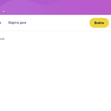
а
Карта дня
Войти
май
я