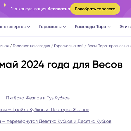
1-я консультация
бесплатно
Подобрать таролога
ог экспертов
Гороскопы
Расклады Таро
Этик
ги
Овен
Расклад Таро на судьбу
авная
Гороскоп на сегодня
Гороскоп на май
Весы: Таро-прогноз на 
май 2024 года для Весов
оги
Телец
Расклад Таро на измену
логи
Близнецы
Расклад Таро на отношени
а судьбы
Рак
Расклад Таро на мужчину
 — Пятёрка Жезлов и Туз Кубков
есы — Тройка Кубков и Шестёрка Жезлов
новки
Лев
Расклад Таро на женщину
 — перевёрнутая Девятка Кубков и Десятка Кубков
огическое консультирование
Дева
Расклад Таро на будущее