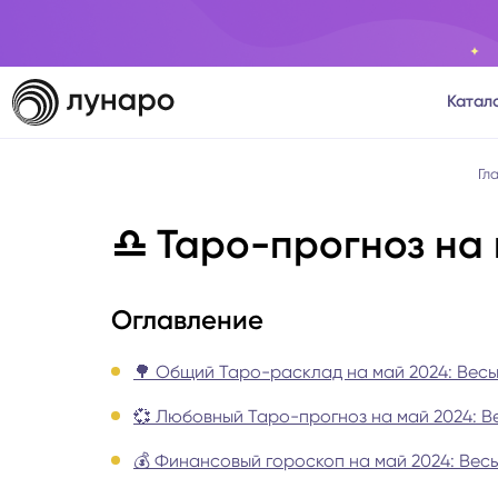
Катал
Тароло
Гл
♎️ Таро-прогноз на 
Астрол
Нумеро
Оглавление
Матриц
🌳 Общий Таро-расклад на май 2024: Весы
💞 Любовный Таро-прогноз на май 2024: В
Расста
💰 Финансовый гороскоп на май 2024: Весы
Психол