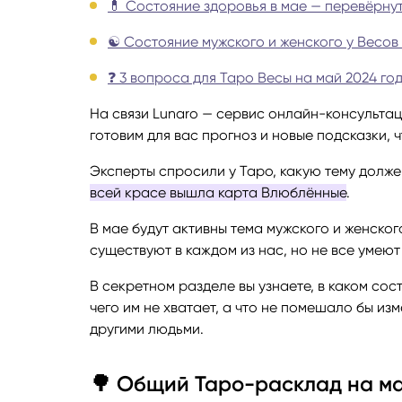
💊 Состояние здоровья в мае — перевёрну
Руноло
☯️ Состояние мужского и женского у Весо
❓ 3 вопроса для Таро Весы на май 2024 го
Чакрол
На связи Lunaro — сервис онлайн-консультац
готовим для вас прогноз и новые подсказки, 
Эксперты спросили у Таро, какую тему долже
всей красе вышла карта Влюблённые
.
В мае будут активны тема мужского и женског
существуют в каждом из нас, но не все умею
В секретном разделе вы узнаете, в каком со
чего им не хватает, а что не помешало бы из
другими людьми.
🌳 Общий Таро-расклад на ма