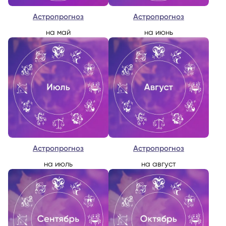
Астропрогноз
Астропрогноз
на май
на июнь
Астропрогноз
Астропрогноз
на июль
на август