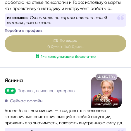
работаю на стыке психологии и Таро: использую карты
как проективную методику и инструмент работы с
бессознательным.
из отзывов:
Ответила на все вопросы развернуто,
дала рекомендации
Перейти в профиль
По видео
мин
0
₽/
140
₽/мин
1-я консультация бесплатно
SILVER
Яснина
5
Таролог, психолог, нумеролог
Сейчас офлайн
10500+
консультаций
Более 5 лет моя миссия — создавать в человеке
гармоничные сочетания эмоций в любой ситуации,
проявить его значимость, показать внутреннюю силу для
самопомощи, сбалансировать энергии в зависимости от