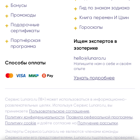
Бонусы
Гид по знакам зодиака
Промокоды
Книга перемен И Цзин
Подарочные
Гороскопы
сертификаты
Партнёрская
Ищем экспертов в
программа
эзотерике
hello@lunaro.ru
Способы оплаты
Напишите нам о себе и своём
опыте
Узнать подробнее
Сервис Lunaro.ru (18+) может использоваться в информационно-
развлекательных целях. Используя Сервис Lunaro.ru, вы
принимаете
Пользовательское соглашение
,
Политику конфиденциальности
,
Правила реферальной программы
,
Политику cookie
и даёте согласие на
Получение рассылки
.
Эксперты Сервиса Lunaro.ru не являются членами команды
Сервиса или его представителями. Lunaro.ru тщательно проверяет
всех Экспертов и даёт допуск к работе через Сервис, однако