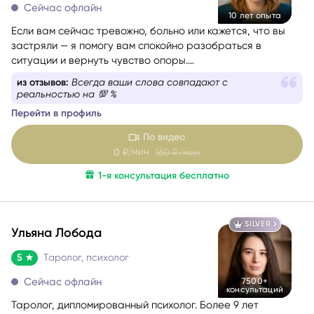
Сейчас офлайн
10 лет опыта
Если вам сейчас тревожно, больно или кажется, что вы
застряли — я помогу вам спокойно разобраться в
ситуации и вернуть чувство опоры.
Со мной можно говорить честно и без страха быть
из отзывов:
Всегда ваши слова совпадают с
осуждённой. Я мягко и бережно проведу вас через
реальностью на 💯 %
сложные эмоции, помогу увидеть перспективу и найти
Перейти в профиль
решение, которое принесёт облегчение.
По видео
мин
0
₽/
160
₽/мин
1-я консультация бесплатно
SILVER
Ульяна Лобода
5
Таролог, психолог
Сейчас офлайн
7500+
консультаций
Таролог, дипломированный психолог. Более 9 лет