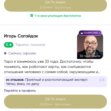
По видео
мин
0
₽/
150
₽/мин
1-я консультация бесплатно
DIAMOND
Игорь Сагайдак
5
Таролог, психолог
Сейчас офлайн
33 года опыта
Таро я занимаюсь уже 33 года. Достаточно, чтобы
понимать, как работают карты, как считываются
отношения человека с самим собой, окружающими и
событиями. Консультации веду с учётом состояния
из отзывов:
Эксперт очень располагает к себе
собеседника — бережно и с вниманием. Как
Перейти в профиль
дипломированный психолог и мастер-практик НЛП
при
необходимости использую техники гармонизации
По видео
эмоционального состояния.
Работаю с метафорическими
мин
0
₽/
180
₽/мин
ассоциативными картами, позволяющими глубже
раскрыть беспокоящую ситуацию, найти ресурсы в себе
1-я консультация бесплатно