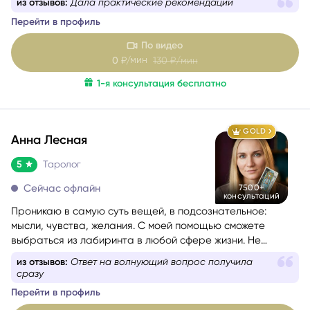
из отзывов:
Все что я думала, подтвердилось
ситуации.
Перейти в профиль
По видео
мин
0
₽/
130
₽/мин
1-я консультация бесплатно
GOLD
Анна Лесная
5
Таролог
Сейчас офлайн
7500+
консультаций
Проникаю в самую суть вещей, в подсознательное:
мысли, чувства, желания. С моей помощью сможете
выбраться из лабиринта в любой сфере жизни. Не
знаете, какой вопрос задать, – помогу вам с
из отзывов:
Ответ на волнующий вопрос получила
формулировкой. На консультации со мной вы найдёте
сразу
путь к себе.
Перейти в профиль