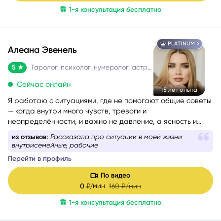
1-я консультация бесплатно
PLATINUM
Алеана Эвенель
5
Таролог, психолог, нумеролог, астролог
Сейчас онлайн
15 лет опыта
Я работаю с ситуациями, где не помогают общие советы
— когда внутри много чувств, тревоги и
неопределённости, и важно не давление, а ясность и
опора. Моя задача — мягко помочь разобраться и пройти
из отзывов:
Рассказала про ситуации в моей жизни
этот этап спокойно и устойчиво.
внутрисемейные, рабочие
Перейти в профиль
По видео
мин
0
₽/
160
₽/мин
1-я консультация бесплатно