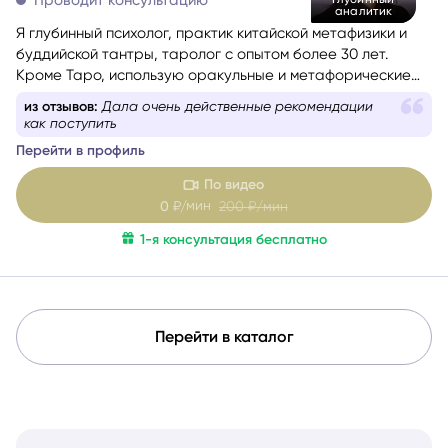
аналитик
Я глубинный психолог, практик китайской метафизики и
буддийской тантры, таролог с опытом более 30 лет.
Кроме Таро, использую оракульные и метафорические
карты, а при выборе дат, времени, сроков и других
из отзывов:
Дала очень действенные рекомендации
благоприятных условий для важных событий применяю
как поступить
расчеты Бацзы и Ци Мэнь Дунь Цзя. Если вы перед
Перейти в профиль
сложным выбором или чувствуете, что попали в ловушку
повторяющегося сценария, испытываете тревогу и не
По видео
понимаете, что делать дальше, я бережно помогу вам
мин
0
₽/
200
₽/мин
разобраться в ситуации, найти решение или определить
1-я консультация бесплатно
стратегию движения к цели, обрести уверенность.
Перейти в каталог