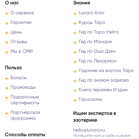
О нас
Знания
О сервисе
Lunaro блог
Гарантии
Курсы Таро
Цены
Гид по Таро Уэйта
Отзывы
Гид по Манаре
Мы в СМИ
Гид по Ошо Дзен
Гид по Ленорман
Польза
Гадание на картах Таро
Бонусы
Гид по знакам зодиака
Промокоды
Книга перемен И Цзин
Подарочные
Гороскопы
сертификаты
Партнёрская
Ищем экспертов в
программа
эзотерике
hello@lunaro.ru
Способы оплаты
Напишите нам о себе и своём