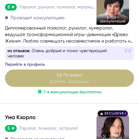
5
Таролог, рунолог, психолог, матрица судьбы
Проводит консультацию
6700+
консультаций
Дипломированный психолог, рунолог, нумеролог,
ведущая трансформационной игры-дивинации «Древо
Жизни». Люблю совмещать несовместимое и работать на
стыке науки и эзотерики, психологии и Таро, Таро и
из отзывов:
Очень добрый и тонко чувствующий
нумерологии.
человек
Помогаю понять себя, осознать свои истинные желания и
Перейти в профиль
потребности, найти причины проблемных ситуаций и
оптимальные способы их решения. Работаю с такими
По видео
запросами.
мин
0
₽/
150
₽/мин
1-я консультация бесплатно
EXCLUSIVE
Ума Кхорло
5
Таролог, психолог, астролог
Проводит консультацию
Глубинный