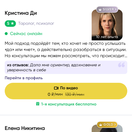
SILVER
Кристина Ди
5
Таролог, психолог
Сейчас онлайн
10 лет опыта
Мой подход подойдёт тем, кто хочет не просто услышать
«да» или «нет», а действительно разобраться в ситуации.
На консультации мы можем рассмотреть, что происходит
сейчас, какие скрытые факторы влияют на события,
из отзывов:
Дала мне ориентир, вдохновение и
каковы намерения и чувства других людей, какие
уверенность в себе
перспективы возможны, какие риски стоит учитывать и
Перейти в профиль
какой путь может быть наиболее благоприятным именно
для вас.
По видео
мин
0
₽/
130
₽/мин
1-я консультация бесплатно
GOLD
Елена Никитина