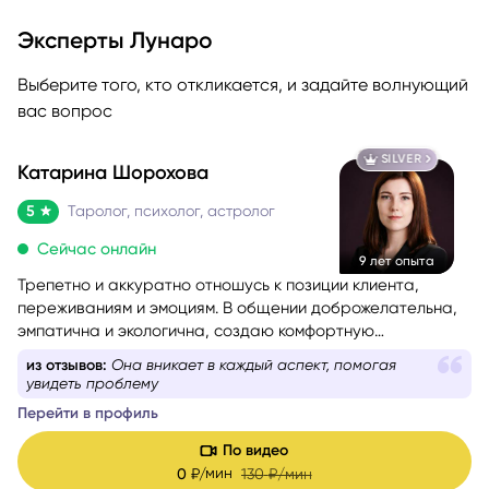
Эксперты Лунаро
Выберите того, кто откликается, и задайте волнующий
вас вопрос
SILVER
Катарина Шорохова
5
Таролог, психолог, астролог
Сейчас онлайн
9 лет опыта
Трепетно и аккуратно отношусь к позиции клиента,
переживаниям и эмоциям. В общении доброжелательна,
эмпатична и экологична, создаю комфортную
поддерживающую атмосферу.
из отзывов:
Ответы были не только ясными, но и
обоснованными
Перейти в профиль
По видео
мин
0
₽/
130
₽/мин