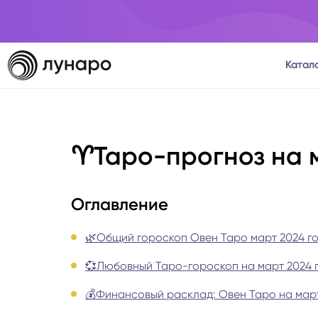
Катал
Тароло
♈️Таро-прогноз на 
Астрол
Нумеро
Оглавление
Матриц
🌿Общий гороскоп Овен Таро март 2024 г
💞Любовный Таро-гороскоп на март 2024 г
Расста
💰Финансовый расклад: Овен Таро на март
Психол