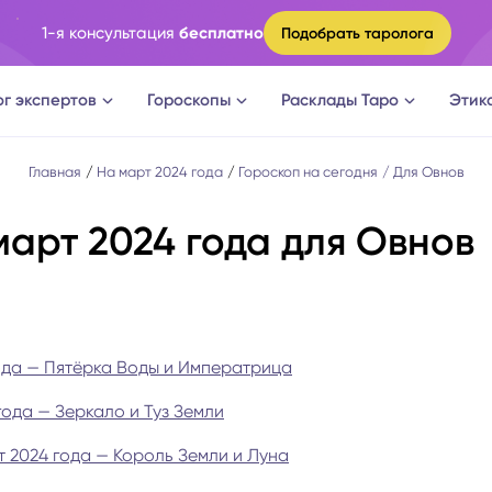
1-я консультация
бесплатно
Подобрать таролога
ог экспертов
Гороскопы
Расклады Таро
Этик
ги
Овен
Расклад Таро на судьбу
Главная
На март 2024 года
Гороскоп на сегодня
Для Овнов
март 2024 года для Овнов
оги
Телец
Расклад Таро на измену
логи
Близнецы
Расклад Таро на отношени
а судьбы
Рак
Расклад Таро на мужчину
ода — Пятёрка Воды и Императрица
ода — Зеркало и Туз Земли
новки
Лев
Расклад Таро на женщину
 2024 года — Король Земли и Луна
огическое консультирование
Дева
Расклад Таро на будущее