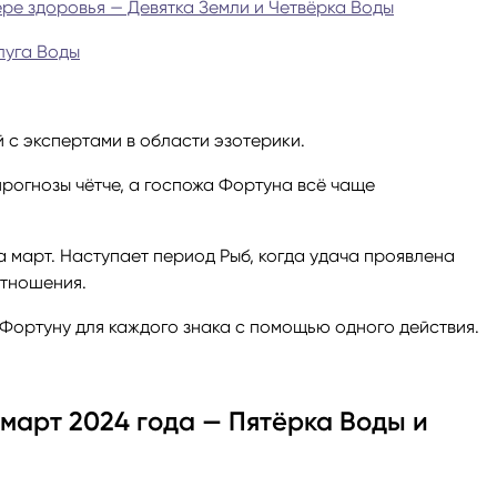
ере здоровья — Девятка Земли и Четвёрка Воды
ги
Весы
Расклад Таро «Да-Нет»
луга Воды
оги
Скорпион
Расклад на картах Таро Уэ
 с экспертами в области эзотерики.
Стрелец
Расклад Таро на ситуацию
прогнозы чётче, а госпожа Фортуна всё чаще
Козерог
Расклад Таро на неделю
а март. Наступает период Рыб, когда удача проявлена
отношения.
Водолей
Расклад Таро «Карта дня»
 Фортуну для каждого знака с помощью одного действия.
Рыбы
Расклад Таро на 2025 год
март 2024 года — Пятёрка Воды и