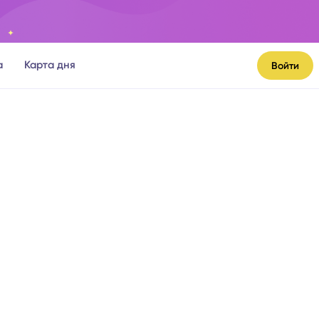
а
Карта дня
Войти
я