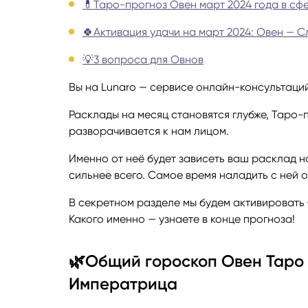
💊Таро-прогноз Овен март 2024 года в сф
Руноло
🍀Активация удачи на март 2024: Овен — С
💡3 вопроса для Овнов
Чакрол
Вы на Lunaro — сервисе онлайн-консультаций
Расклады на месяц становятся глубже, Таро-
разворачивается к нам лицом.
Именно от неё будет зависеть ваш расклад н
сильнее всего. Самое время наладить с ней 
В секретном разделе мы будем активировать
Какого именно — узнаете в конце прогноза!
🌿Общий гороскоп Овен Таро 
Императрица