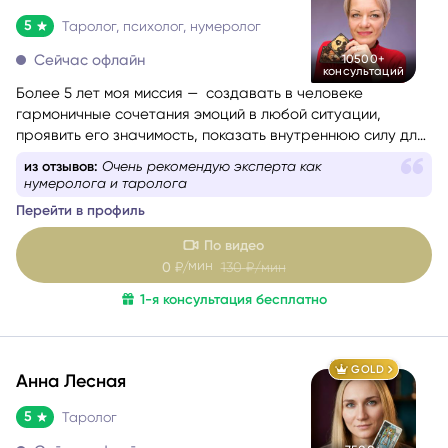
5
Таролог, психолог, нумеролог
Сейчас офлайн
10500+
консультаций
Более 5 лет моя миссия — создавать в человеке
гармоничные сочетания эмоций в любой ситуации,
проявить его значимость, показать внутреннюю силу для
самопомощи, сбалансировать энергии в зависимости от
из отзывов:
Очень рекомендую эксперта как
ситуации.
нумеролога и таролога
Перейти в профиль
По видео
мин
0
₽/
130
₽/мин
1-я консультация бесплатно
GOLD
Анна Лесная
5
Таролог