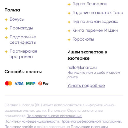
Гид по Ленорман
Польза
Гадание на картах Таро
Бонусы
Гид по знакам зодиака
Промокоды
Книга перемен И Цзин
Подарочные
Гороскопы
сертификаты
Партнёрская
Ищем экспертов в
программа
эзотерике
hello@lunaro.ru
Способы оплаты
Напишите нам о себе и своём
опыте
Узнать подробнее
Сервис Lunaro.ru (18+) может использоваться в информационно-
развлекательных целях. Используя Сервис Lunaro.ru, вы
принимаете
Пользовательское соглашение
,
Политику конфиденциальности
,
Правила реферальной программы
,
Политику cookie
и даёте согласие на
Получение рассылки
.