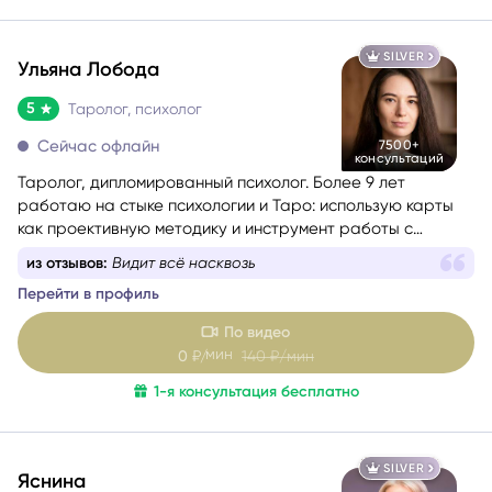
SILVER
Ульяна Лобода
5
Таролог, психолог
Сейчас офлайн
7500+
консультаций
Таролог, дипломированный психолог. Более 9 лет
работаю на стыке психологии и Таро: использую карты
как проективную методику и инструмент работы с
бессознательным.
из отзывов:
Видит всё насквозь
Перейти в профиль
По видео
мин
0
₽/
140
₽/мин
1-я консультация бесплатно
SILVER
Яснина