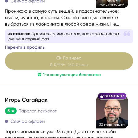
Сейчас офлайн
7500+
консультаций
Проникаю в самую суть вещей, в подсознательное:
мысли, чувства, желания. С моей помощью сможете
выбраться из лабиринта в любой сфере жизни. Не
знаете, какой вопрос задать, – помогу вам с
из отзывов:
Произошло именно так, как сказала Анна
формулировкой. На консультации со мной вы найдёте
уже не в первый раз
путь к себе.
Перейти в профиль
По видео
мин
0
₽/
150
₽/мин
1-я консультация бесплатно
DIAMOND
Игорь Сагайдак
5
Таролог, психолог
Сейчас офлайн
33 года опыта
Таро я занимаюсь уже 33 года. Достаточно, чтобы