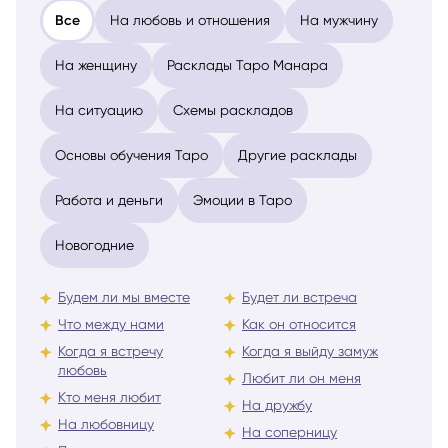
Все
На любовь и отношения
На мужчину
На женщину
Расклады Таро Манара
На ситуацию
Схемы раскладов
Основы обучения Таро
Другие расклады
Работа и деньги
Эмоции в Таро
Новогодние
Будем ли мы вместе
Будет ли встреча
Что между нами
Как он относится
Когда я встречу
Когда я выйду замуж
любовь
Любит ли он меня
Кто меня любит
На дружбу
На любовницу
На соперницу