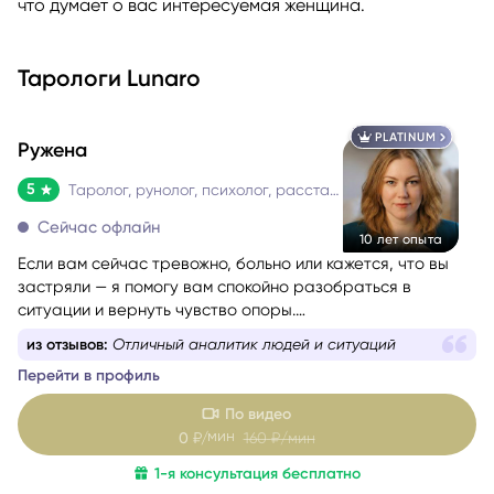
что думает о вас интересуемая женщина.
Тарологи Lunaro
PLATINUM
Ружена
5
Таролог, рунолог, психолог, расстановщик
Сейчас офлайн
10 лет опыта
Если вам сейчас тревожно, больно или кажется, что вы
застряли — я помогу вам спокойно разобраться в
ситуации и вернуть чувство опоры.
Со мной можно говорить честно и без страха быть
из отзывов:
Отличный аналитик людей и ситуаций
осуждённой. Я мягко и бережно проведу вас через
Перейти в профиль
сложные эмоции, помогу увидеть перспективу и найти
решение, которое принесёт облегчение.
По видео
мин
0
₽/
160
₽/мин
1-я консультация бесплатно