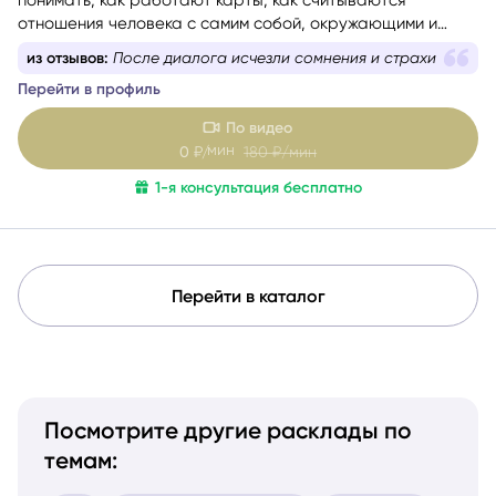
понимать, как работают карты, как считываются
отношения человека с самим собой, окружающими и
событиями. Консультации веду с учётом состояния
из отзывов:
После диалога исчезли сомнения и страхи
собеседника — бережно и с вниманием. Как
Перейти в профиль
дипломированный психолог и мастер-практик НЛП
при
необходимости использую техники гармонизации
По видео
эмоционального состояния.
Работаю с метафорическими
мин
0
₽/
180
₽/мин
ассоциативными картами, позволяющими глубже
раскрыть беспокоящую ситуацию, найти ресурсы в себе
1-я консультация бесплатно
и окружении.
Перейти в каталог
Посмотрите другие расклады по
темам: