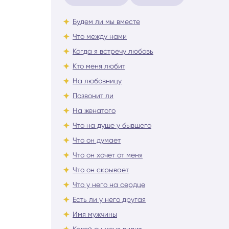
Будем ли мы вместе
Что между нами
Когда я встречу любовь
Кто меня любит
На любовницу
Позвонит ли
На женатого
Что на душе у бывшего
Что он думает
Что он хочет от меня
Что он скрывает
Что у него на сердце
Есть ли у него другая
Имя мужчины
Какой он меня видит