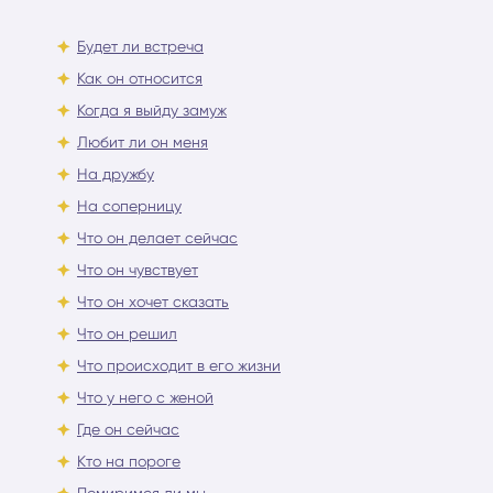
Будет ли встреча
Как он относится
Когда я выйду замуж
Любит ли он меня
На дружбу
На соперницу
Что он делает сейчас
Что он чувствует
Что он хочет сказать
Что он решил
Что происходит в его жизни
Что у него с женой
Где он сейчас
Кто на пороге
Помиримся ли мы