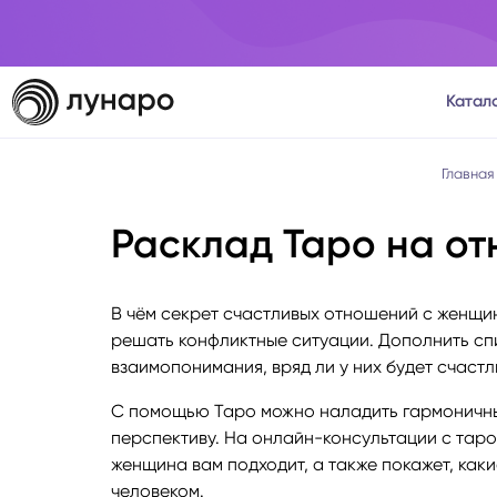
Катал
Тароло
Главная
Расклад Таро на о
Астрол
Нумеро
В чём секрет счастливых отношений с женщин
решать конфликтные ситуации. Дополнить спи
Матриц
взаимопонимания, вряд ли у них будет счаст
С помощью Таро можно наладить гармоничны
Расста
перспективу. На онлайн-консультации с таро
женщина вам подходит, а также покажет, как
Психол
человеком.