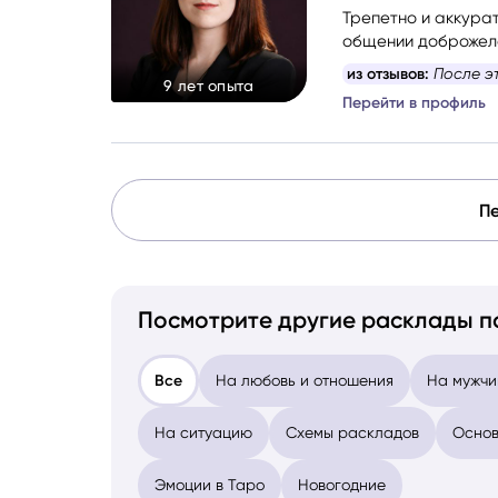
Трепетно и аккурат
общении доброжела
поддерживающую 
из отзывов:
После э
9 лет опыта
уверенно
Перейти в профиль
Пе
Посмотрите другие расклады п
Все
На любовь и отношения
На мужчи
На ситуацию
Схемы раскладов
Основ
Эмоции в Таро
Новогодние