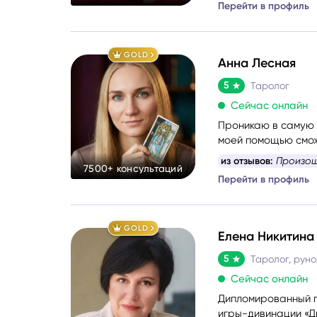
Перейти в профиль
GOLD
Анна Лесная
5
Таролог
Сейчас онлайн
Проникаю в самую с
моей помощью смож
какой вопрос задат
из отзывов:
Произош
7500+ консультаций
найдёте путь к себе
Перейти в профиль
GOLD
Елена Никитина
5
Сейчас онлайн
Дипломированный п
игры-дивинации «Д