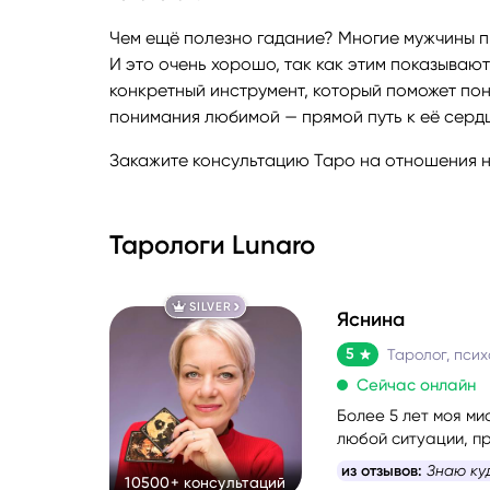
Чем ещё полезно гадание? Многие мужчины п
Руноло
И это очень хорошо, так как этим показывают
конкретный инструмент, который поможет пон
Чакрол
понимания любимой — прямой путь к её сердц
Закажите консультацию Таро на отношения н
Тарологи Lunaro
SILVER
Яснина
5
Сейчас онлайн
Более 5 лет моя м
любой ситуации, пр
самопомощи, сбала
из отзывов:
Знаю ку
10500+ консультаций