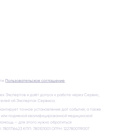
ете
Пользовательское соглашение
,
ех Экспертов и даёт допуск к работе через Сервис,
телей об Экспертах Сервиса.
арантирует точное установление дат событий, а также
й или подменой квалифицированной медицинской
помощь — для этого нужно обратиться
НН: 7801716423 КПП: 780101001 ОГРН: 1227800119007