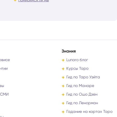
Знания
рвисе
Lunaro блог
нтии
Курсы Таро
Гид по Таро Уэйта
вы
Гид по Манаре
 СМИ
Гид по Ошо Дзен
Гид по Ленорман
Гадание на картах Таро