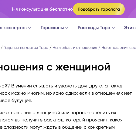
1-я консультация
бесплатно
Подобрать таролога
ог экспертов
Гороскопы
Расклады Таро
Этик
ги
Овен
Расклад Таро на судьбу
Гадание на картах Таро
На любовь и отношения
На отношения с 
тношения с женщиной
оги
Телец
Расклад Таро на измену
логи
Близнецы
Расклад Таро на отношени
ой? В умении слышать и уважать друг друга, а также
сок можно многим, но ясно одно: если в отношениях нет
а судьбы
Рак
Расклад Таро на мужчину
ливое будущее.
е отношения с женщиной или заранее оценить их
новки
Лев
Расклад Таро на женщину
логом вы получите расклад, который прояснит, какая
ие сложности могут ждать в общении с конкретным
огическое консультирование
Дева
Расклад Таро на будущее