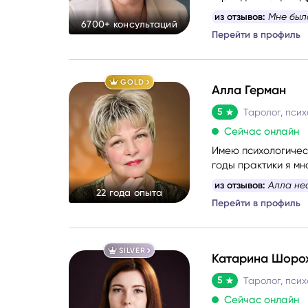
стыке науки и эзот
из отзывов:
Мне было
6700+ консультаций
Помогаю понять себ
Перейти в профиль
причины проблемны
такими запросами.
GOLD
Алла Герман
5
Таролог, псих
Сейчас онлайн
Имею психологичес
годы практики я мн
картины о состояни
из отзывов:
Алла нео
22 года опыта
и метафорические 
Перейти в профиль
SILVER
Катарина Шоро
5
Таролог, псих
Сейчас онлайн