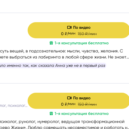
По видео
мин
0
₽/
150
₽/мин
1-я консультация бесплатно
уть вещей, в подсознательное: мысли, чувства, желания. С
ете выбраться из лабиринта в любой сфере жизни. Не знаете
ь, – помогу вам с формулировкой. На консультации со мной вы
ло именно так, как сказала Анна уже не в первый раз
.
По видео
мин
0
₽/
150
₽/мин
Таролог, рунолог, психолог, матрица судьбы
1-я консультация бесплатно
сихолог, рунолог, нумеролог, ведущая трансформационной
рево Жизни». Люблю совмещать несовместимое и работать н