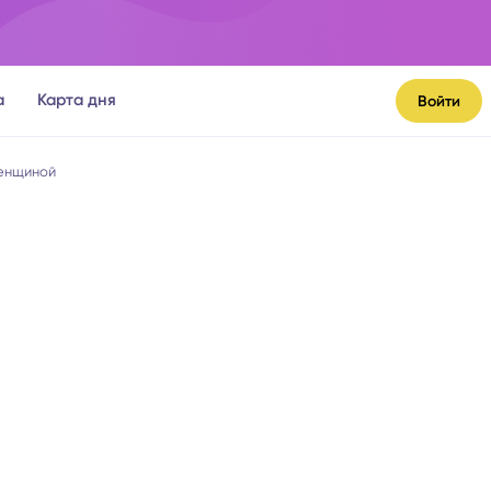
а
Карта дня
Войти
женщиной
я