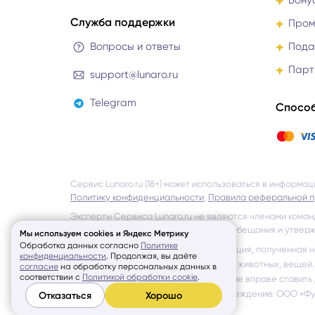
Бону
Служба поддержки
Пром
Вопросы и ответы
Пода
Парт
support@lunaro.ru
Telegram
Способ
Сервис Lunaro.ru (18+) может использоваться в информа
Политику конфиденциальности
,
Правила реферальной 
Эксперты Сервиса Lunaro.ru не являются членами коман
однако не несёт ответственности за обещания и утверж
Мы используем cookies и Яндекс Метрику
Обработка данных согласно
Политике
Lunaro.ru не гарантирует, что информация, полученная 
конфиденциальности
.
Продолжая, вы даёте
местонахождения и состояния людей, животных, вещей.
согласие
на обработку персональных данных в
соответствии с
Политикой обработки cookie
.
помощи. Эксперты Сервиса Lunaro.ru не вправе ставить
в соответствующее медицинское учреждение.
ООО «Футу
Отказаться
Хорошо
© Lunaro, 2026