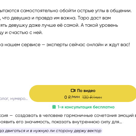
ытаются самостоятельно обойти острые углы в общении.
ги
Весы
Расклад Таро «Да-Нет»
, что девушка и правда им важна. Таро даст вам
ять девушку даже лучше её самой. А такой уровень
оги
Скорпион
Расклад на картах Таро Уэ
у и счастью с ней.
а нашем сервисе — эксперты сейчас онлайн и ждут вас!
Стрелец
Расклад Таро на ситуацию
Козерог
Расклад Таро на неделю
Водолей
Расклад Таро «Карта дня»
По видео
мин
0
₽/
130
₽/мин
Таролог, психолог, нумеролог
Рыбы
Расклад Таро на 2025 год
1-я консультация бесплатно
иссия — создавать в человеке гармоничные сочетания эмоций 
оявить его значимость, показать внутреннюю силу для
нсировать энергии в зависимости от ситуации.
да двигаться и в нужную ли сторону держу вектор