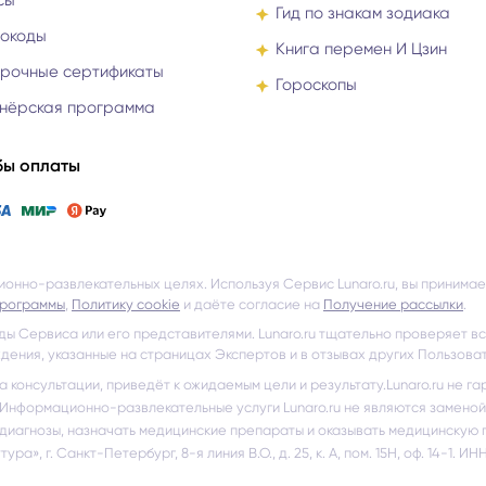
сы
Гид по знакам зодиака
окоды
Книга перемен И Цзин
рочные сертификаты
Гороскопы
нёрская программа
ы оплаты
ционно-развлекательных целях. Используя Сервис Lunaro.ru, вы принима
программы
,
Политику cookie
и даёте согласие на
Получение рассылки
.
ды Сервиса или его представителями. Lunaro.ru тщательно проверяет вс
дения, указанные на страницах Экспертов и в отзывах других Пользова
на консультации, приведёт к ожидаемым цели и результату.
Lunaro.ru не г
Информационно-развлекательные услуги Lunaro.ru не являются замено
 диагнозы, назначать медицинские препараты и оказывать медицинскую 
ра», г. Санкт-Петербург, 8-я линия В.О., д. 25, к. А, пом. 15Н, оф. 14-1. И