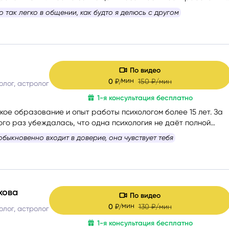
ерики, психологии и Таро, Таро и нумерологии.
 так легко в общении, как будто я делюсь с другом
я, осознать свои истинные желания и потребности, найти
х ситуаций и оптимальные способы их решения. Работаю с
По видео
мин
0
₽/
150
₽/мин
олог, астролог
1-я консультация бесплатно
кое образование и опыт работы психологом более 15 лет. За
ого раз убеждалась, что одна психология не даёт полной
и человека, поэтому начала применять в консультациях Таро
быкновенно входит в доверие, она чувствует тебя
карты, а затем получила диплом астропсихолога.
хова
По видео
мин
0
₽/
130
₽/мин
олог, астролог
1-я консультация бесплатно