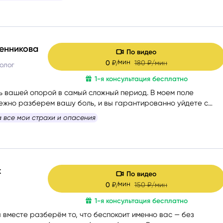
енникова
По видео
мин
0
₽/
180
₽/мин
ролог
1-я консультация бесплатно
ь вашей опорой в самый сложный период. В моем поле
ежно разберем вашу боль, и вы гарантированно уйдете с
лами, вдохновением и верой в себя. Я таролог и консультант с
а все мои страхи и опасения
 опытом. Мой подход — это диагностика: я смотрю в суть
аю её внутреннюю логику, причины и возможные варианты
 могли опереться на это в своих решениях. Я не работаю
вильно/неправильно». Я помогаю увидеть картину честно и
ть тот путь, который будет для вас наиболее устойчивым.
х
По видео
мин
0
₽/
150
₽/мин
1-я консультация бесплатно
 вместе разберём то, что беспокоит именно вас — без