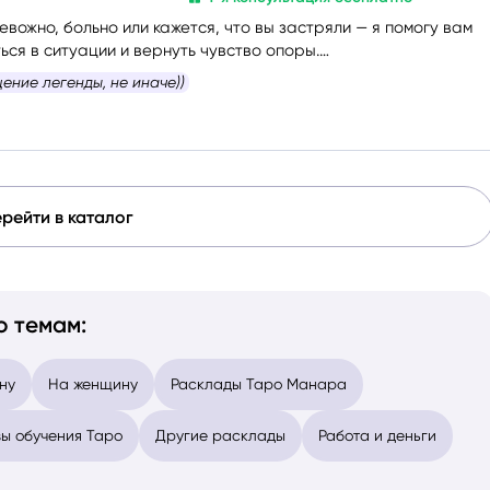
евожно, больно или кажется, что вы застряли — я помогу вам
ся в ситуации и вернуть чувство опоры.
рить честно и без страха быть осуждённой. Я мягко и бережн
ваши слова совпадают с реальностью на 💯 %
сложные эмоции, помогу увидеть перспективу и найти
принесёт облегчение.
рейти в каталог
о темам:
ну
На женщину
Расклады Таро Манара
ы обучения Таро
Другие расклады
Работа и деньги