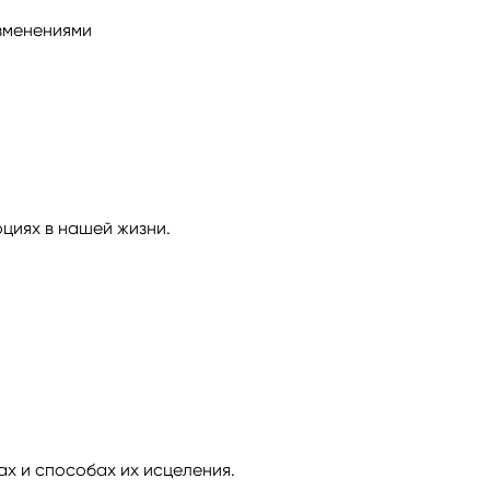
зменениями
ги
Весы
Расклад Таро «Да-Нет»
оги
Скорпион
Расклад на картах Таро Уэ
Стрелец
Расклад Таро на ситуацию
оциях в нашей жизни.
Козерог
Расклад Таро на неделю
Водолей
Расклад Таро «Карта дня»
Рыбы
Расклад Таро на 2025 год
х и способах их исцеления.