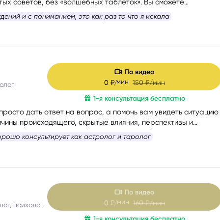
тых советов, без «волшебных таблеток». Вы сможете
шать себя и понять, куда двигаться дальше. Если вам сейчас
дений и с пониманием, это как раз то что я искала
ли вы просто запутались — я помогу вам вернуть внутреннюю
рогу вперёд.
 и бережно провести вас сквозь сомнения, страхи и
ы вы снова
почувствовали уверенность, спокойствие и любовь
По видео
мин
0
₽/
150
₽/мин
ролог
1-я консультация бесплатно
просто дать ответ на вопрос, а помочь вам увидеть ситуацию
ичины происходящего, скрытые влияния, перспективы и
ые вы можете не замечать сейчас. Я не люблю запугивания,
ень комфортно! спасибо за помощь и отзывчивость
озы и истории в духе «у вас всё плохо». Моя задача — чтобы
 у вас появилось не ещё больше тревоги, а ясность,
ние, что ситуация решаема.
По видео
мин
0
₽/
160
₽/мин
Таролог, рунолог, психолог, расстановщик
1-я консультация бесплатно