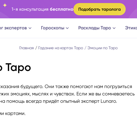
1-я консультация
бесплатно
Подобрать таролога
ог экспертов
Гороскопы
Расклады Таро
Этик
ги
Овен
Расклад Таро на судьбу
Главная
Гадание на картах Таро
Эмоции по Таро
о Таро
оги
Телец
Расклад Таро на измену
логи
Близнецы
Расклад Таро на отношени
сказания будущего. Они также помогают нам погрузиться
ужих эмоциях, мыслях и чувствах. Если же вы сомневаетесь
а судьбы
Рак
Расклад Таро на мужчину
 на помощь всегда придёт опытный эксперт Lunaro.
и картами.
новки
Лев
Расклад Таро на женщину
огическое консультирование
Дева
Расклад Таро на будущее