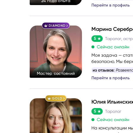
24 года опыта
Перейти в профиль
DIAMOND
Марина Серебр
5
Таролог, аст
Сейчас онлайн
Моя задача — стат
безопасно. Мы бер
сессии с новыми си
из отзывов:
Развеял
Мастер состояний
глубоким жизненным
Перейти в профиль
ситуации, показыв
развития, чтобы вы
через оценки «пра
спокойно — и выбра
GOLD
Юлия Ильински
5
Таролог
Сейчас онлайн
На консультации мы