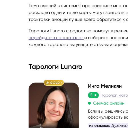
Тема эмоций в системе Таро поистине многог
расклада одни и те же карты могут заиграть
трактовки эмоций лучше всего обратиться к 
Тарологи Lunaro с радостью помогут в реше
перейдите в наш каталог
и выберите понрави
каждого таролога вы увидите отзывы и оценк
Тарологи Lunaro
GOLD
Инга Меликян
5
Сейчас онлайн
Если вы решились с
сформулировать ва
информацию, котор
из отзывов:
Духовно