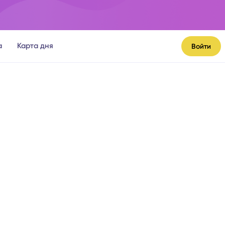
а
Карта дня
Войти
я