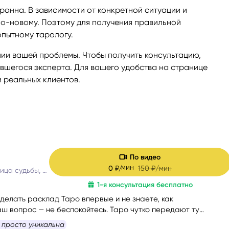
ранна. В зависимости от конкретной ситуации и
 по-новому. Поэтому для получения правильной
опытному тарологу.
нии вашей проблемы. Чтобы получить консультацию,
вшегося эксперта. Для вашего удобства на странице
и реальных клиентов.
По видео
мин
0
₽/
150
₽/мин
Таролог, матрица судьбы, астролог
1-я консультация бесплатно
делать расклад Таро впервые и не знаете, как
ш вопрос — не беспокойтесь. Таро чутко передают ту
ая действительно стоит вашего внимания.
 просто уникальна