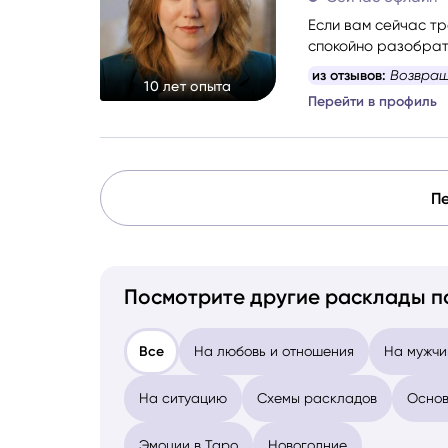
Если вам сейчас тр
спокойно разобрать
Со мной можно гово
из отзывов:
Всегда 
10 лет опыта
проведу вас через 
Перейти в профиль
решение, которое 
Пе
Посмотрите другие расклады п
Все
На любовь и отношения
На мужчи
На ситуацию
Схемы раскладов
Основ
Эмоции в Таро
Новогодние