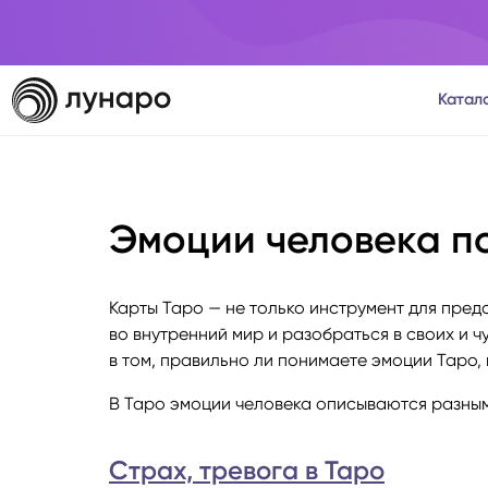
Катал
Тароло
Эмоции человека п
Астрол
Нумеро
Карты Таро — не только инструмент для пред
во внутренний мир и разобраться в своих и ч
Матриц
в том, правильно ли понимаете эмоции Таро,
В Таро эмоции человека описываются разным
Расста
Страх, тревога в Таро
Психол