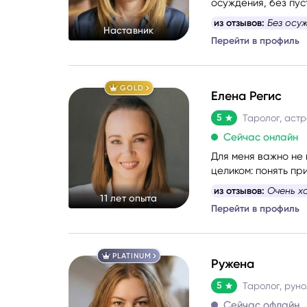
осуждения, без пус
выговориться, услы
из отзывов:
Без осуж
Наставник
тяжело, тревожно и
Перейти в профиль
опору и увидеть до
Моя задача — мягко
переживания, чтоб
к себе.
GOLD
Елена Регис
5
Таролог, аст
Сейчас онлайн
Для меня важно не 
целиком: понять пр
возможности, котор
из отзывов:
Было оч
11 лет опыта
категоричные прогн
Перейти в профиль
после консультации
понимание и ощуще
PLATINUM
Ружена
5
Сейчас офлайн