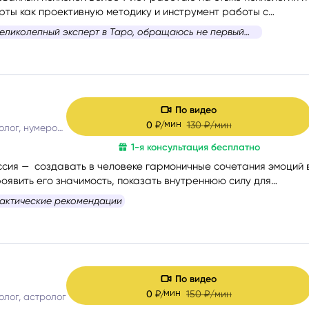
арты как проективную методику и инструмент работы с
великолепный эксперт в Таро, обращаюсь не первый
По видео
мин
0
₽/
130
₽/мин
Таролог, психолог, нумеролог
1-я консультация бесплатно
иссия — создавать в человеке гармоничные сочетания эмоций 
оявить его значимость, показать внутреннюю силу для
нсировать энергии в зависимости от ситуации.
актические рекомендации
По видео
мин
0
₽/
150
₽/мин
олог, астролог