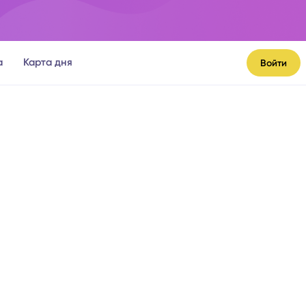
а
Карта дня
Войти
я