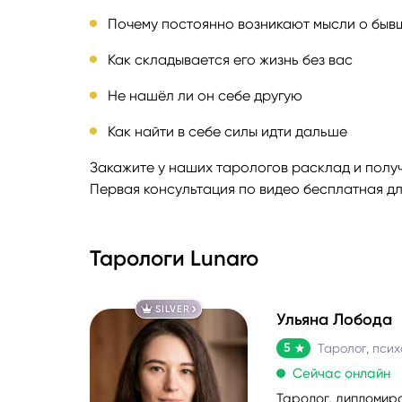
Почему постоянно возникают мысли о бывш
Руноло
Как складывается его жизнь без вас
Чакрол
Не нашёл ли он себе другую
Как найти в себе силы идти дальше
Закажите у наших тарологов расклад и получ
Первая консультация по видео бесплатная дл
Тарологи Lunaro
SILVER
Ульяна Лобода
5
Таролог, псих
Сейчас онлайн
Таролог, дипломиро