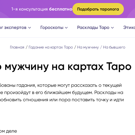
1-я консультация
бесплатно
Подобрать таролога
ог экспертов
Гороскопы
Расклады Таро
Этик
ги
Овен
Расклад Таро на судьбу
Главная
Гадание на картах Таро
На мужчину
На бывшего
 мужчину на картах Таро
оги
Телец
Расклад Таро на измену
логи
Близнецы
Расклад Таро на отношени
ованы гадания, которые могут рассказать о текущей
ые произойдут в его ближайшем будущем. Расклады на
а судьбы
Рак
Расклад Таро на мужчину
зобновить отношения или пора поставить точку и идти
новки
Лев
Расклад Таро на женщину
ом деле
огическое консультирование
Дева
Расклад Таро на будущее