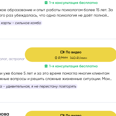
1-я консультация бесплатно
кое образование и опыт работы психологом более 15 лет. За
ого раз убеждалась, что одна психология не даёт полной
и человека, поэтому начала применять в консультациях Таро
 карты - сильное комбо
карты, а затем получила диплом астропсихолога.
По видео
мин
0
₽/
140
₽/мин
олог, астролог
1-я консультация бесплатно
 уже более 5 лет и за это время помогла многим клиентам
ажные вопросы и решить сложные жизненные ситуации. Мои
оты — это отношения, саморазвитие и предназначение. Я
 - удивительная, я не перестану повторять
человек имеет свою кармическую задачу на это воплощение, 
вам раскрыть свой потенциал и достичь гармонии в жизни.
хова
По видео