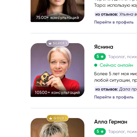
Таро: использую к
бессознательным.
из отзывов:
Ульяна 
7500+ консультаций
раз
Перейти в профиль
SILVER
Яснина
5
Сейчас онлайн
Более 5 лет моя м
любой ситуации, пр
самопомощи, сбала
из отзывов:
Дала пр
10500+ консультаций
Перейти в профиль
GOLD
Алла Герман
5
Таролог, псих