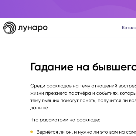
Катал
Тароло
Гадание на бывшего
Астрол
Нумеро
Среди раскладов на тему отношений востреб
жизни прежнего партнёра и событиях, котор
Матриц
тему бывших помогут понять, получится ли во
дальше.
Расста
Что рассмотрим на раскладе:
Вернётся ли он, и нужно ли это вам на сам
Психол