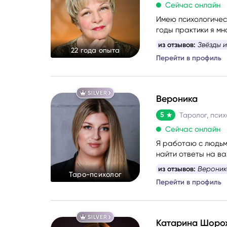
Сейчас онлайн
Имею психологичес
годы практики я мн
картины о состояни
из отзывов:
Звëзды и
22 года опыта
и метафорические 
Перейти в профиль
SILVER
Вероника
5
Таролог, псих
Сейчас онлайн
Я работаю с людьми
найти ответы на в
любимые сферы раб
из отзывов:
Вероника
Таро-психолог
верю, что каждый 
Перейти в профиль
моя цель — помочь 
SILVER
Катарина Шоро