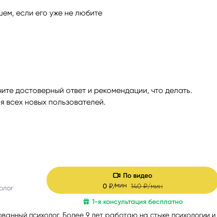
ем, если его уже не любите
ги
Весы
Расклад Таро «Да-Нет»
оги
Скорпион
Расклад на картах Таро Уэ
Стрелец
Расклад Таро на ситуацию
ите достоверный ответ и рекомендации, что делать.
я всех новых пользователей.
Козерог
Расклад Таро на неделю
Водолей
Расклад Таро «Карта дня»
Рыбы
Расклад Таро на 2025 год
По видео
мин
0
₽/
140
₽/мин
олог
1-я консультация бесплатно
ванный психолог. Более 9 лет работаю на стыке психологии и