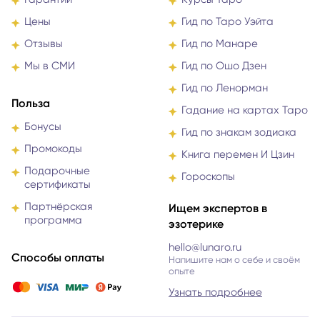
Цены
Гид по Таро Уэйта
Отзывы
Гид по Манаре
Мы в СМИ
Гид по Ошо Дзен
Гид по Ленорман
Польза
Гадание на картах Таро
Бонусы
Гид по знакам зодиака
Промокоды
Книга перемен И Цзин
Подарочные
Гороскопы
сертификаты
Партнёрская
Ищем экспертов в
программа
эзотерике
hello@lunaro.ru
Способы оплаты
Напишите нам о себе и своём
опыте
Узнать подробнее