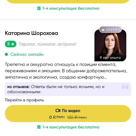
1-я консультация бесплатно
SILVER
Катарина Шорохова
5
Таролог, психолог, астролог
Сейчас онлайн
9 лет опыта
Трепетно и аккуратно отношусь к позиции клиента,
переживаниям и эмоциям. В общении доброжелательна,
эмпатична и экологична, создаю комфортную
поддерживающую атмосферу.
из отзывов:
Ответы были не только ясными, но и
обоснованными
Перейти в профиль
По видео
мин
0
₽/
130
₽/мин
1-я консультация бесплатно