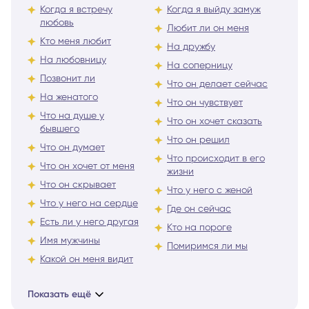
Когда я встречу
Когда я выйду замуж
любовь
Любит ли он меня
Кто меня любит
На дружбу
На любовницу
На соперницу
Позвонит ли
Что он делает сейчас
На женатого
Что он чувствует
Что на душе у
Что он хочет сказать
бывшего
Что он решил
Что он думает
Что происходит в его
Что он хочет от меня
жизни
Что он скрывает
Что у него с женой
Что у него на сердце
Где он сейчас
Есть ли у него другая
Кто на пороге
Имя мужчины
Помиримся ли мы
Какой он меня видит
Показать ещё