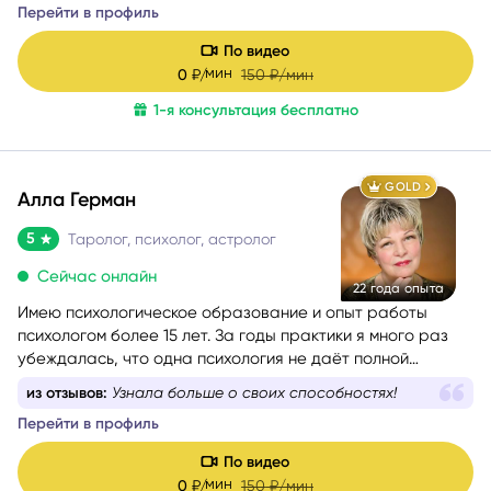
Перейти в профиль
потребности, найти причины проблемных ситуаций и
оптимальные способы их решения. Работаю с такими
По видео
запросами.
мин
0
₽/
150
₽/мин
1-я консультация бесплатно
GOLD
Алла Герман
5
Таролог, психолог, астролог
Сейчас онлайн
22 года опыта
Имею психологическое образование и опыт работы
психологом более 15 лет. За годы практики я много раз
убеждалась, что одна психология не даёт полной
картины о состоянии человека, поэтому начала
из отзывов:
Узнала больше о своих способностях!
применять в консультациях Таро и метафорические
Перейти в профиль
карты, а затем получила диплом астропсихолога.
По видео
мин
0
₽/
150
₽/мин