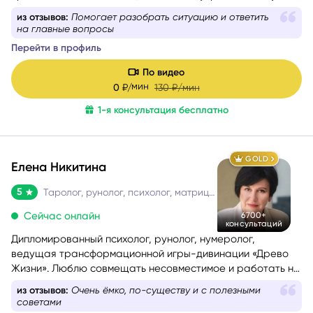
самопомощи, сбалансировать энергии в зависимости от
из отзывов:
Помогает разобрать ситуацию и ответить
ситуации.
на главные вопросы
Перейти в профиль
По видео
мин
0
₽/
130
₽/мин
1-я консультация бесплатно
GOLD
Елена Никитина
5
Таролог, рунолог, психолог, матрица судьбы
Сейчас онлайн
6700+
консультаций
Дипломированный психолог, рунолог, нумеролог,
ведущая трансформационной игры-дивинации «Древо
Жизни». Люблю совмещать несовместимое и работать на
стыке науки и эзотерики, психологии и Таро, Таро и
из отзывов:
Очень ёмко, по-существу и с полезными
нумерологии.
советами
Помогаю понять себя, осознать свои истинные желания и