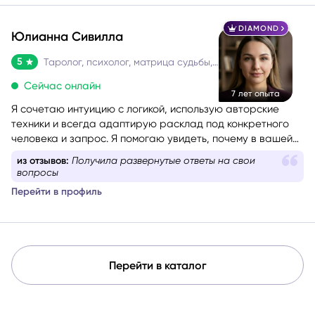
DIAMOND
Юлианна Сивилла
5
Таролог, психолог, матрица судьбы, нумеролог, астролог
Сейчас онлайн
7 лет опыта
Я сочетаю интуицию с логикой, использую авторские
техники и всегда адаптирую расклад под конкретного
человека и запрос. Я помогаю увидеть, почему в вашей
жизни повторяются одни и те же сценарии, найти
из отзывов:
Получила развернутые ответы на свои
ресурсный путь и получить конкретные шаги, чтобы
вопросы
двигаться дальше с уверенностью.
Перейти в профиль
Перейти в каталог