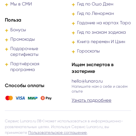
Мы в СМИ
Гид по Ошо Дзен
Гид по Ленорман
Польза
Гадание на картах Таро
Бонусы
Гид по знакам зодиака
Промокоды
Книга перемен И Цзин
Подарочные
Гороскопы
сертификаты
Партнёрская
Ищем экспертов в
программа
эзотерике
hello@lunaro.ru
Способы оплаты
Напишите нам о себе и своём
опыте
Узнать подробнее
Сервис Lunaro.ru (18+) может использоваться в информационно-
развлекательных целях. Используя Сервис Lunaro.ru, вы
принимаете
Пользовательское соглашение
,