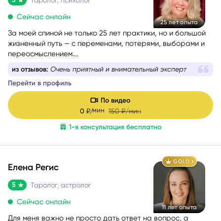
Сейчас онлайн
25 лет опыта
За моей спиной не только 25 лет практики, но и большой
жизненный путь — с переменами, потерями, выборами и
переосмыслением.
Я хорошо понимаю, как это — когда внутри много
из отзывов:
Очень приятный и внимательный эксперт
вопросов, а снаружи нет ясности.
Перейти в профиль
По видео
мин
0
₽/
150
₽/мин
1-я консультация бесплатно
GOLD
Елена Регис
5
Таролог, астролог
Сейчас онлайн
11 лет опыта
Для меня важно не просто дать ответ на вопрос, а