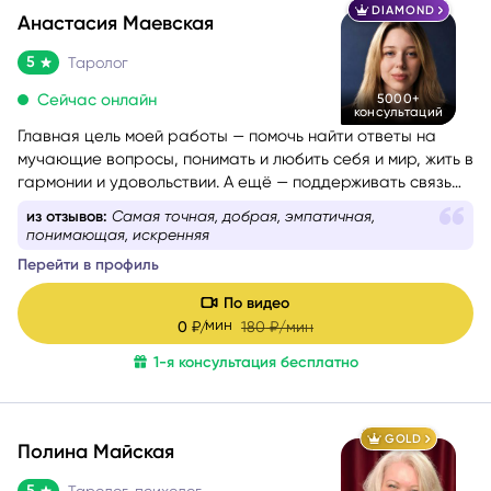
DIAMOND
Анастасия Маевская
5
Таролог
Сейчас онлайн
5000+
консультаций
Главная цель моей работы — помочь найти ответы на
мучающие вопросы, понимать и любить себя и мир, жить в
гармонии и удовольствии. А ещё — поддерживать связь
со своим Высшим Я, уметь проживать разные состояния
из отзывов:
Самая точная, добрая, эмпатичная,
из любви. Все знания я проверяю и пропускаю через
понимающая, искренняя
себя, поэтому даю только то, что работает на 100%.
Перейти в профиль
По видео
мин
0
₽/
180
₽/мин
1-я консультация бесплатно
GOLD
Полина Майская
5
Таролог, психолог