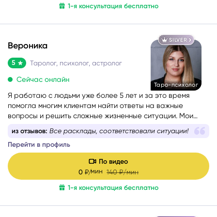
1-я консультация бесплатно
SILVER
Вероника
5
Таролог, психолог, астролог
Сейчас онлайн
Таро-психолог
Я работаю с людьми уже более 5 лет и за это время
помогла многим клиентам найти ответы на важные
вопросы и решить сложные жизненные ситуации. Мои
любимые сферы работы — это отношения, саморазвитие
из отзывов:
Все расклады, соответствовали ситуации!
и предназначение. Я верю, что каждый человек имеет
Перейти в профиль
свою кармическую задачу на это воплощение, и моя
цель — помочь вам раскрыть свой потенциал и достичь
По видео
гармонии в жизни.
мин
0
₽/
140
₽/мин
1-я консультация бесплатно