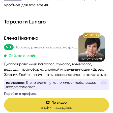
удобное для вас время.
Тарологи Lunaro
GOLD
Елена Никитина
5
Таролог, рунолог, психолог, матрица судьбы
Сейчас онлайн
6700+
консультаций
Дипломированный психолог, рунолог, нумеролог,
ведущая трансформационной игры-дивинации «Древо
Жизни». Люблю совмещать несовместимое и работать на
стыке науки и эзотерики, психологии и Таро, Таро и
из отзывов:
Елена очень чутко понимает наболевшее,
нумерологии.
всегда помогает
Помогаю понять себя, осознать свои истинные желания и
Перейти в профиль
потребности, найти причины проблемных ситуаций и
оптимальные способы их решения. Работаю с такими
По видео
запросами.
мин
0
₽/
150
₽/мин