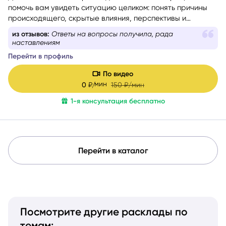
помочь вам увидеть ситуацию целиком: понять причины
происходящего, скрытые влияния, перспективы и
возможности, которые вы можете не замечать сейчас. Я
из отзывов:
Ответы на вопросы получила, рада
не люблю запугивания, категоричные прогнозы и истории
наставлениям
в духе «у вас всё плохо». Моя задача — чтобы после
Перейти в профиль
консультации у вас появилось не ещё больше тревоги, а
ясность, понимание и ощущение, что ситуация решаема.
По видео
мин
0
₽/
150
₽/мин
1-я консультация бесплатно
Перейти в каталог
Посмотрите другие расклады по
темам: