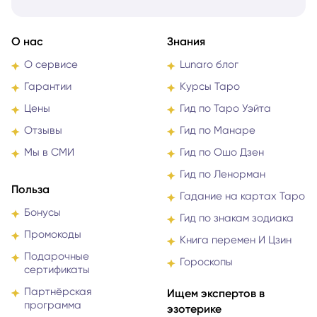
О нас
Знания
О сервисе
Lunaro блог
Гарантии
Курсы Таро
Цены
Гид по Таро Уэйта
Отзывы
Гид по Манаре
Мы в СМИ
Гид по Ошо Дзен
Гид по Ленорман
Польза
Гадание на картах Таро
Бонусы
Гид по знакам зодиака
Промокоды
Книга перемен И Цзин
Подарочные
Гороскопы
сертификаты
Партнёрская
Ищем экспертов в
программа
эзотерике