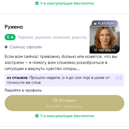
1-я консультация бесплатно
спокойно — и выбрать тот путь, который будет для вас
наиболее устойчивым.
PLATINUM
Ружена
5
Таролог, рунолог, психолог, расстановщик
Сейчас офлайн
10 лет опыта
Если вам сейчас тревожно, больно или кажется, что вы
застряли — я помогу вам спокойно разобраться в
ситуации и вернуть чувство опоры.
Со мной можно говорить честно и без страха быть
из отзывов:
Прошла неделя, а я до сих пор в шоке от
осуждённой. Я мягко и бережно проведу вас через
точности ее слов
сложные эмоции, помогу увидеть перспективу и найти
Перейти в профиль
решение, которое принесёт облегчение.
По видео
мин
0
₽/
160
₽/мин
1-я консультация бесплатно