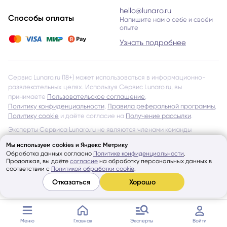
hello@lunaro.ru
Способы оплаты
Напишите нам о себе и своём
опыте
Узнать подробнее
Сервис Lunaro.ru (18+) может использоваться в информационно-
развлекательных целях. Используя Сервис Lunaro.ru, вы
принимаете
Пользовательское соглашение
,
Политику конфиденциальности
,
Правила реферальной программы
,
Политику cookie
и даёте согласие на
Получение рассылки
.
Эксперты Сервиса Lunaro.ru не являются членами команды
Сервиса или его представителями. Lunaro.ru тщательно проверяет
Мы используем cookies и Яндекс Метрику
всех Экспертов и даёт допуск к работе через Сервис, однако
Обработка данных согласно
Политике конфиденциальности
.
не несёт ответственности за обещания и утверждения, указанные
Продолжая, вы даёте
согласие
на обработку персональных данных в
на страницах Экспертов и в отзывах других Пользователей
соответствии с
Политикой обработки cookie
.
об Экспертах Сервиса.
Отказаться
Хорошо
Показать ещё
© Lunaro, 2026
Меню
Главная
Эксперты
Войти