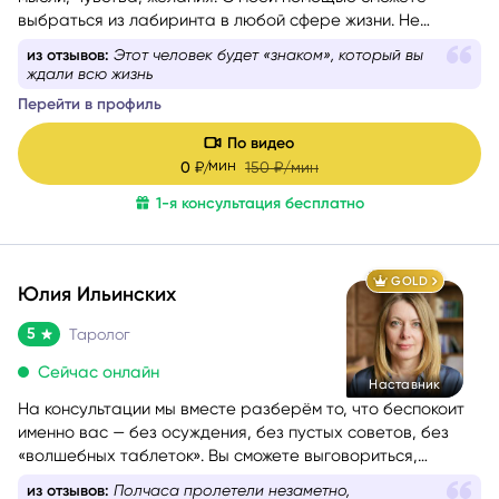
выбраться из лабиринта в любой сфере жизни. Не
знаете, какой вопрос задать, – помогу вам с
из отзывов:
Этот человек будет «знаком», который вы
формулировкой. На консультации со мной вы найдёте
ждали всю жизнь
путь к себе.
Перейти в профиль
По видео
мин
0
₽/
150
₽/мин
1-я консультация бесплатно
GOLD
Юлия Ильинских
5
Таролог
Сейчас онлайн
Наставник
На консультации мы вместе разберём то, что беспокоит
именно вас — без осуждения, без пустых советов, без
«волшебных таблеток». Вы сможете выговориться,
услышать себя и понять, куда двигаться дальше. Если вам
из отзывов:
Полчаса пролетели незаметно,