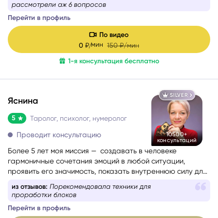
сейчас тяжело, тревожно или вы просто запутались — я
рассмотрели аж 6 вопросов
помогу вам вернуть внутреннюю опору и увидеть дорогу
Перейти в профиль
вперёд.
Моя задача — мягко и бережно провести вас сквозь
По видео
сомнения, страхи и переживания, чтобы вы снова
мин
0
₽/
150
₽/мин
почувствовали уверенность, спокойствие и любовь к
1-я консультация бесплатно
себе.
SILVER
Яснина
5
Таролог, психолог, нумеролог
Проводит консультацию
10500+
консультаций
Более 5 лет моя миссия — создавать в человеке
гармоничные сочетания эмоций в любой ситуации,
проявить его значимость, показать внутреннюю силу для
самопомощи, сбалансировать энергии в зависимости от
из отзывов:
Порекомендовала техники для
ситуации.
проработки блоков
Перейти в профиль