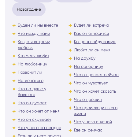
Новогодние
Будем ли мы вместе
Будет ли встреча
Что между нами
Как он относится
Когда я встречу
Когда я выйду замуж
любовь
Любит ли он меня
Кто меня любит
На дружбу
На любовницу
На соперницу
Позвонит ли
Что он делает сейчас
На женатого
Что он чувствует
Что на душе у
Что он хочет сказать
бывшего
Что он решил
Что он думает
Что происходит в его
Что он хочет от меня
жизни
Что он скрывает
Что у него с женой
Что у него на сердце
Где он сейчас
Есть ли у него другая