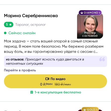
DIAMOND
Марина Серебренникова
5
Таролог, астролог
Сейчас онлайн
Мастер
состояний
Моя задача — стать вашей опорой в самый сложный
период. В моем поле безопасно. Мы бережно разберем
вашу боль, и вы гарантированно уйдете с сессии с
новыми силами, вдохновением и верой в себя. Я таролог
из отзывов:
Приходит ясность куда двигаться в
и консультант с глубоким жизненным опытом. Мой подход
непонятных ситуациях
— это диагностика: я смотрю в суть ситуации, показываю
Перейти в профиль
её внутреннюю логику, причины и возможные варианты
развития, чтобы вы могли опереться на это в своих
По видео
решениях. Я не работаю через оценки «правильно/
мин
0
₽/
180
₽/мин
неправильно». Я помогаю увидеть картину честно и
1-я консультация бесплатно
спокойно — и выбрать тот путь, который будет для вас
наиболее устойчивым.
GOLD