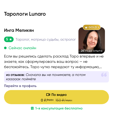
Тарологи Lunaro
GOLD
Инга Меликян
5
Таролог, матрица судьбы, астролог
Сейчас онлайн
24 года опыта
Если вы решились сделать расклад Таро впервые и не
знаете, как сформулировать ваш вопрос — не
беспокойтесь. Таро чутко передают ту информацию,
которая действительно стоит вашего внимания.
из отзывов:
Сначала вы не понимаете, а потом
кааааак поймёте
Перейти в профиль
По видео
мин
0
₽/
150
₽/мин
1-я консультация бесплатно