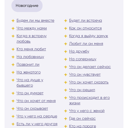
Новогодние
Будем ли мы вместе
Будет ли встреча
Что между нами
Как он относится
Когда я встречу
Когда я выйду замуж
любовь
Любит ли он меня
Кто меня любит
На дружбу
На любовницу
На соперницу
Позвонит ли
Что он делает сейчас
На женатого
Что он чувствует
Что на душе у
Что он хочет сказать
бывшего
Что он решил
Что он думает
Что происходит в его
Что он хочет от меня
жизни
Что он скрывает
Что у него с женой
Что у него на сердце
Где он сейчас
Есть ли у него другая
Кто на пороге