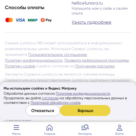
hello@lunaro.ru
Способы оплаты
Напишите нам о себе и своём
опыте
Узнать подробнее
Сервис Lunaro.ru (18+) может использоваться в информационно-
развлекательных целях. Используя Сервис Lunaro.ru, вы
принимаете
Пользовательское соглашение
,
Политику конфиденциальности
,
Правила реферальной программы
,
Политику cookie
и даёте согласие на
Получение рассылки
.
Эксперты Сервиса Lunaro.ru не являются членами команды
Сервиса или его представителями. Lunaro.ru тщательно проверяет
всех Экспертов и даёт допуск к работе через Сервис, однако
Мы используем cookies и Яндекс Метрику
не несёт ответственности за обещания и утверждения, указанные
Обработка данных согласно
Политике конфиденциальности
.
на страницах Экспертов и в отзывах других Пользователей
Продолжая, вы даёте
согласие
на обработку персональных данных в
соответствии с
Политикой обработки cookie
.
об Экспертах Сервиса.
Отказаться
Хорошо
Показать ещё
© Lunaro, 2026
Меню
Главная
Эксперты
Войти