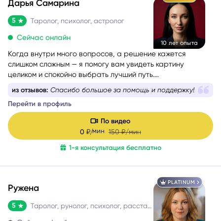
Дарья Самарина
5
Таролог, психолог, астролог
Сейчас онлайн
10 лет опыта
Когда внутри много вопросов, а решение кажется
слишком сложным — я помогу вам увидеть картину
целиком и спокойно выбрать лучший путь.
Более 10 лет я работаю в связке астрологии и Таро,
из отзывов:
Всего 10 минут, но мы очень много успели.
помогая людям проходить сложные этапы жизни
Перейти в профиль
осознанно и с опорой на себя.
По видео
мин
0
₽/
150
₽/мин
1-я консультация бесплатно
PLATINUM
Ружена
5
Таролог, рунолог, психолог, расстановщик