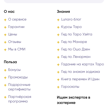
О нас
Знания
О сервисе
Lunaro блог
Гарантии
Курсы Таро
Цены
Гид по Таро Уэйта
Отзывы
Гид по Манаре
Мы в СМИ
Гид по Ошо Дзен
Гид по Ленорман
Польза
Гадание на картах Таро
Бонусы
Гид по знакам зодиака
Промокоды
Книга перемен И Цзин
Подарочные
Гороскопы
сертификаты
Партнёрская
Ищем экспертов в
программа
эзотерике