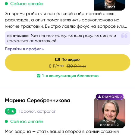
Сейчас онлайн
Эмпат
За время работы я нашёл свой собственный стиль
раскладов, а опыт помог взглянуть разнопланово на
многие трактовки. Быстро ловлю фокус на вопросе или
проблеме обращающегося. Люблю уместный юмор и на
из отзывов:
Уже первая консультация результативна и
консультациях создаю максимально дружелюбную
настолько помогающей
атмосферу.
Перейти в профиль
Моя цель — сделать так,
чтобы вы не только получили
ответ, но и ушли с консультации позитивно заряженными
.
По видео
мин
0
₽/
130
₽/мин
1-я консультация бесплатно
DIAMOND
Марина Серебренникова
5
Таролог, астролог
Сейчас онлайн
Мастер
состояний
Моя задача — стать вашей опорой в самый сложный