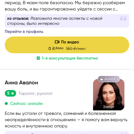
период. В моем поле безопасно. Мы бережно разберем
вашу боль, и вы гарантированно уйдете с сессии с
новыми силами, вдохновением и верой в себя. Я таролог
из отзывов:
Разложила многие аспекты с новой
и консультант с глубоким жизненным опытом. Мой подход
стороны, было интересно
— это диагностика: я смотрю в суть ситуации, показываю
Перейти в профиль
её внутреннюю логику, причины и возможные варианты
развития, чтобы вы могли опереться на это в своих
По видео
решениях. Я не работаю через оценки «правильно/
мин
0
₽/
180
₽/мин
неправильно». Я помогаю увидеть картину честно и
1-я консультация бесплатно
спокойно — и выбрать тот путь, который будет для вас
наиболее устойчивым.
SILVER
Анна Авалон
5
Таролог, рунолог
Сейчас онлайн
Эмпат
Если вы устали от тревоги, сомнений и болезненной
неопределённости в отношениях — я помогу вам вернуть
ясность и внутреннюю опору.