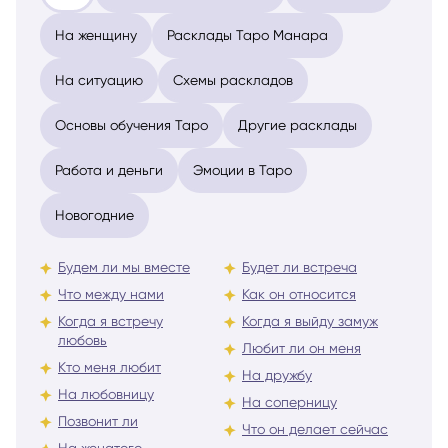
Все
На любовь и отношения
На мужчину
На женщину
Расклады Таро Манара
На ситуацию
Схемы раскладов
Основы обучения Таро
Другие расклады
Работа и деньги
Эмоции в Таро
Новогодние
Будем ли мы вместе
Будет ли встреча
Что между нами
Как он относится
Когда я встречу
Когда я выйду замуж
любовь
Любит ли он меня
Кто меня любит
На дружбу
На любовницу
На соперницу
Позвонит ли
Что он делает сейчас