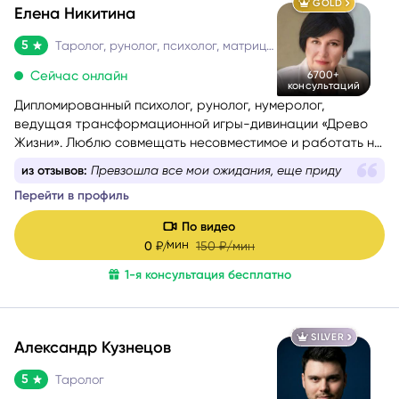
GOLD
Елена Никитина
5
Таролог, рунолог, психолог, матрица судьбы
Сейчас онлайн
6700+
консультаций
Дипломированный психолог, рунолог, нумеролог,
ведущая трансформационной игры-дивинации «Древо
Жизни». Люблю совмещать несовместимое и работать на
стыке науки и эзотерики, психологии и Таро, Таро и
из отзывов:
Превзошла все мои ожидания, еще приду
нумерологии.
Перейти в профиль
Помогаю понять себя, осознать свои истинные желания и
потребности, найти причины проблемных ситуаций и
По видео
оптимальные способы их решения. Работаю с такими
мин
0
₽/
150
₽/мин
запросами.
1-я консультация бесплатно
SILVER
Александр Кузнецов
5
Таролог