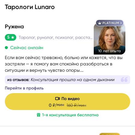
Тарологи Lunaro
PLATINUM
Ружена
5
Таролог, рунолог, психолог, расстановщик
Сейчас онлайн
10 лет опыта
Если вам сейчас тревожно, больно или кажется, что вы
застряли — я помогу вам спокойно разобраться в
ситуации и вернуть чувство опоры.
Со мной можно говорить честно и без страха быть
из отзывов:
Консультация прошла на одном дыхании
осуждённой. Я мягко и бережно проведу вас через
Перейти в профиль
сложные эмоции, помогу увидеть перспективу и найти
решение, которое принесёт облегчение.
По видео
мин
0
₽/
160
₽/мин
1-я консультация бесплатно