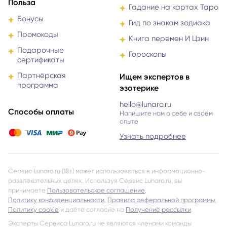
Польза
Гадание на картах Таро
Бонусы
Гид по знакам зодиака
Промокоды
Книга перемен И Цзин
Подарочные
Гороскопы
сертификаты
Партнёрская
Ищем экспертов в
программа
эзотерике
hello@lunaro.ru
Способы оплаты
Напишите нам о себе и своём
опыте
Узнать подробнее
Сервис Lunaro.ru (18+) может использоваться в информационно-
развлекательных целях. Используя Сервис Lunaro.ru, вы
принимаете
Пользовательское соглашение
,
Политику конфиденциальности
,
Правила реферальной программы
,
Политику cookie
и даёте согласие на
Получение рассылки
.