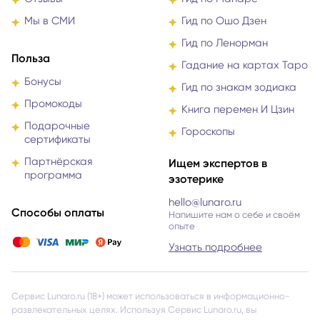
Мы в СМИ
Гид по Ошо Дзен
Гид по Ленорман
Польза
Гадание на картах Таро
Бонусы
Гид по знакам зодиака
Промокоды
Книга перемен И Цзин
Подарочные
Гороскопы
сертификаты
Партнёрская
Ищем экспертов в
программа
эзотерике
hello@lunaro.ru
Способы оплаты
Напишите нам о себе и своём
опыте
Узнать подробнее
Сервис Lunaro.ru (18+) может использоваться в информационно-
развлекательных целях. Используя Сервис Lunaro.ru, вы