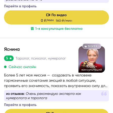
сложные эмоции, помогу увидеть перспективу и найти
Перейти в профиль
решение, которое принесёт облегчение.
По видео
мин
0
₽/
160
₽/мин
1-я консультация бесплатно
SILVER
Яснина
5
Таролог, психолог, нумеролог
Сейчас онлайн
10500+
консультаций
Более 5 лет моя миссия — создавать в человеке
гармоничные сочетания эмоций в любой ситуации,
проявить его значимость, показать внутреннюю силу для
самопомощи, сбалансировать энергии в зависимости от
из отзывов:
Очень рекомендую эксперта как
ситуации.
нумеролога и таролога
Перейти в профиль