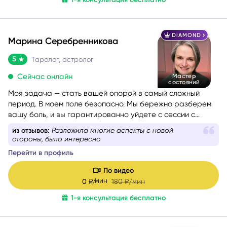
DIAMOND
Марина Серебренникова
5
Таролог, астролог
Сейчас онлайн
Мастер
состояний
Моя задача — стать вашей опорой в самый сложный
период. В моем поле безопасно. Мы бережно разберем
вашу боль, и вы гарантированно уйдете с сессии с
новыми силами, вдохновением и верой в себя. Я таролог
из отзывов:
Разложила многие аспекты с новой
и консультант с глубоким жизненным опытом. Мой подход
стороны, было интересно
— это диагностика: я смотрю в суть ситуации, показываю
Перейти в профиль
её внутреннюю логику, причины и возможные варианты
развития, чтобы вы могли опереться на это в своих
По видео
решениях. Я не работаю через оценки «правильно/
мин
0
₽/
180
₽/мин
неправильно». Я помогаю увидеть картину честно и
1-я консультация бесплатно
спокойно — и выбрать тот путь, который будет для вас
наиболее устойчивым.