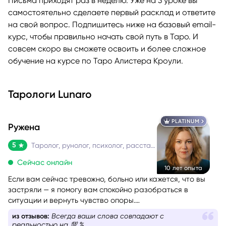
Письма приходят раз в неделю. Уже на 3 уроке вы
самостоятельно сделаете первый расклад и ответите
на свой вопрос. Подпишитесь ниже на базовый email-
курс, чтобы правильно начать свой путь в Таро. И
совсем скоро вы сможете освоить и более сложное
обучение на курсе по Таро Алистера Кроули.
Тарологи Lunaro
PLATINUM
Ружена
5
Таролог, рунолог, психолог, расстановщик
Сейчас онлайн
10 лет опыта
Если вам сейчас тревожно, больно или кажется, что вы
застряли — я помогу вам спокойно разобраться в
ситуации и вернуть чувство опоры.
Со мной можно говорить честно и без страха быть
из отзывов:
Всё настолько точно, будто знакома со
осуждённой. Я мягко и бережно проведу вас через
мной лично.