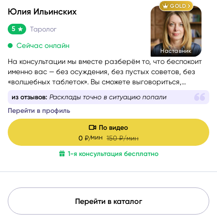
GOLD
Юлия Ильинских
5
Таролог
Сейчас онлайн
Наставник
На консультации мы вместе разберём то, что беспокоит
именно вас — без осуждения, без пустых советов, без
«волшебных таблеток». Вы сможете выговориться,
услышать себя и понять, куда двигаться дальше. Если вам
из отзывов:
Расклады точно в ситуацию попали
сейчас тяжело, тревожно или вы просто запутались — я
Перейти в профиль
помогу вам вернуть внутреннюю опору и увидеть дорогу
вперёд.
По видео
Моя задача — мягко и бережно провести вас сквозь
мин
0
₽/
150
₽/мин
сомнения, страхи и переживания, чтобы вы снова
почувствовали уверенность, спокойствие и любовь к
1-я консультация бесплатно
себе.
Перейти в каталог