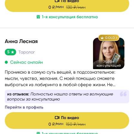
По видео
мин
0
₽/
130
₽/мин
1-я консультация бесплатно
GOLD
Анна Лесная
5
Таролог
Сейчас онлайн
7500+
консультаций
Проникаю в самую суть вещей, в подсознательное:
мысли, чувства, желания. С моей помощью сможете
выбраться из лабиринта в любой сфере жизни. Не
знаете, какой вопрос задать, – помогу вам с
из отзывов:
Полностью нашла ответы на волнующие
формулировкой. На консультации со мной вы найдёте
вопросы за консультацию
путь к себе.
Перейти в профиль
По видео
мин
0
₽/
150
₽/мин
1-я консультация бесплатно