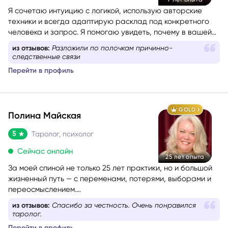
Я сочетаю интуицию с логикой, использую авторские
техники и всегда адаптирую расклад под конкретного
человека и запрос. Я помогаю увидеть, почему в вашей
жизни повторяются одни и те же сценарии, найти
из отзывов:
Разложили по полочкам причинно-
ресурсный путь и получить конкретные шаги, чтобы
следственные связи
двигаться дальше с уверенностью.
Перейти в профиль
GOLD
Полина Майская
5
Таролог, психолог
Сейчас онлайн
25 лет опыта
За моей спиной не только 25 лет практики, но и большой
жизненный путь — с переменами, потерями, выборами и
переосмыслением.
Я хорошо понимаю, как это — когда внутри много
из отзывов:
Спасибо за честность. Очень понравился
вопросов, а снаружи нет ясности.
таролог.
Перейти в профиль