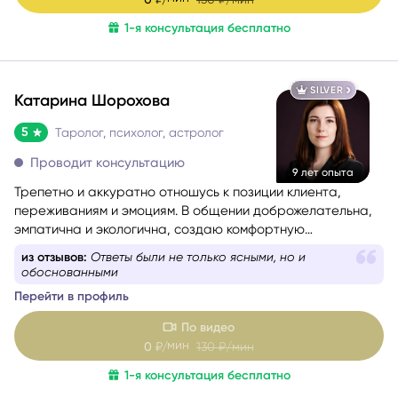
1-я консультация бесплатно
SILVER
Катарина Шорохова
5
Таролог, психолог, астролог
Проводит консультацию
9 лет опыта
Трепетно и аккуратно отношусь к позиции клиента,
переживаниям и эмоциям. В общении доброжелательна,
эмпатична и экологична, создаю комфортную
поддерживающую атмосферу.
из отзывов:
Глубокий анализ проблемы, но в тоже
время мягкий подход
Перейти в профиль
По видео
мин
0
₽/
130
₽/мин
1-я консультация бесплатно