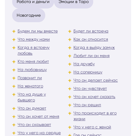
Работа и деньги
Эмоции в Таро
Новогодние
Будем ли мы вместе
Будет ли встреча
Что между нами
Как он относится
Когда я встречу
Когда я выйду замуж
любовь
Любит ли он меня
Кто меня любит
На дружбу
На любовницу
На соперницу
Позвонит ли
Что он делает сейчас
На женатого
Что он чувствует
Что на душе у
Что он хочет сказать
бывшего
Что он решил
Что он думает
Что происходит в его
Что он хочет от меня
жизни
Что он скрывает
Что у него с женой
Что у него на сердце
Где он сейчас