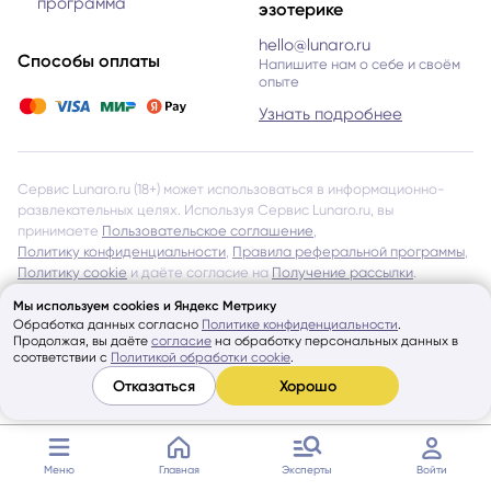
программа
эзотерике
hello@lunaro.ru
Способы оплаты
Напишите нам о себе и своём
опыте
Узнать подробнее
Сервис Lunaro.ru (18+) может использоваться в информационно-
развлекательных целях. Используя Сервис Lunaro.ru, вы
принимаете
Пользовательское соглашение
,
Политику конфиденциальности
,
Правила реферальной программы
,
Политику cookie
и даёте согласие на
Получение рассылки
.
Эксперты Сервиса Lunaro.ru не являются членами команды
Мы используем cookies и Яндекс Метрику
Сервиса или его представителями. Lunaro.ru тщательно проверяет
Обработка данных согласно
Политике конфиденциальности
.
Продолжая, вы даёте
согласие
на обработку персональных данных в
всех Экспертов и даёт допуск к работе через Сервис, однако
соответствии с
Политикой обработки cookie
.
не несёт ответственности за обещания и утверждения, указанные
Отказаться
Хорошо
на страницах Экспертов и в отзывах других Пользователей
об Экспертах Сервиса.
Показать ещё
© Lunaro, 2026
Меню
Главная
Эксперты
Войти