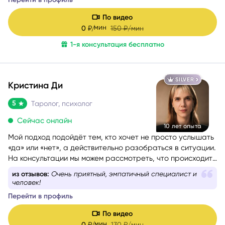
По видео
мин
0
₽/
150
₽/мин
1-я консультация бесплатно
SILVER
Кристина Ди
5
Таролог, психолог
Сейчас онлайн
10 лет опыта
Мой подход подойдёт тем, кто хочет не просто услышать
«да» или «нет», а действительно разобраться в ситуации.
На консультации мы можем рассмотреть, что происходит
сейчас, какие скрытые факторы влияют на события,
из отзывов:
Очень приятный, эмпатичный специалист и
каковы намерения и чувства других людей, какие
человек!
перспективы возможны, какие риски стоит учитывать и
Перейти в профиль
какой путь может быть наиболее благоприятным именно
для вас.
По видео
мин
0
₽/
130
₽/мин