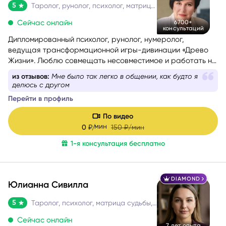
5
Таролог, рунолог, психолог, матрица судьбы
Сейчас онлайн
6700+
консультаций
Дипломированный психолог, рунолог, нумеролог,
ведущая трансформационной игры-дивинации «Древо
Жизни». Люблю совмещать несовместимое и работать на
стыке науки и эзотерики, психологии и Таро, Таро и
из отзывов:
Мне было так легко в общении, как будто я
нумерологии.
делюсь с другом
Помогаю понять себя, осознать свои истинные желания и
Перейти в профиль
потребности, найти причины проблемных ситуаций и
оптимальные способы их решения. Работаю с такими
По видео
запросами.
мин
0
₽/
150
₽/мин
1-я консультация бесплатно
DIAMOND
Юлианна Сивилла
5
Таролог, психолог, матрица судьбы, нумеролог, астролог
Сейчас онлайн
7 лет опыта