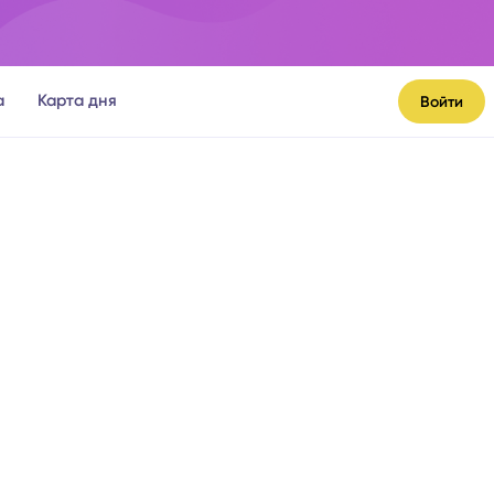
а
Карта дня
Войти
я