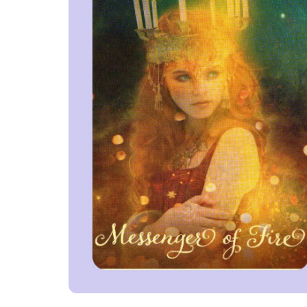
Руноло
Чакрол