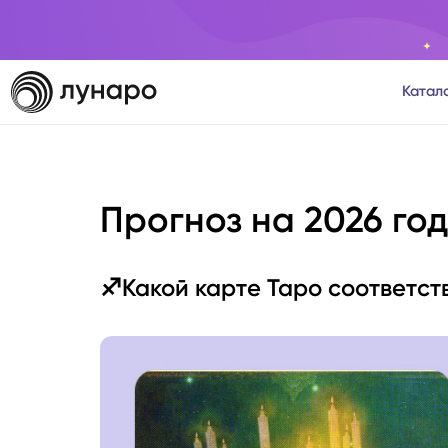
Катал
Тароло
Прогноз на 2026 год
Астрол
Нумеро
♐️Какой карте Таро соответст
Матриц
Расста
Психол