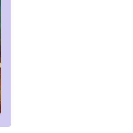
ги
Весы
Расклад Таро «Да-Нет»
оги
Скорпион
Расклад на картах Таро Уэ
Стрелец
Расклад Таро на ситуацию
Козерог
Расклад Таро на неделю
Водолей
Расклад Таро «Карта дня»
Рыбы
Расклад Таро на 2025 год