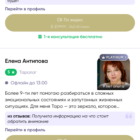
любимые сферы работы — это отношения, саморазвитие
из отзывов:
Вероника - любовь Всегда успокоит,
и предназначение. Я верю, что каждый человек имеет
скажет как есть
свою кармическую задачу на это воплощение, и моя
Перейти в профиль
цель — помочь вам раскрыть свой потенциал и достичь
гармонии в жизни.
По видео
мин
0
₽/
140
₽/мин
1-я консультация бесплатно
PLATINUM
Елена Антипова
5
Таролог
Офлайн до 13:00
9 лет опыта
Более 9-ти лет помогаю разбираться в сложных
эмоциональных состояниях и запутанных жизненных
ситуациях. Для меня Таро — это зеркало, которое
отражает ваш внутренний мир и помогает найти ответы и
из отзывов:
Все что она говорила совпадает
уверенность в своих решениях.
Перейти в профиль