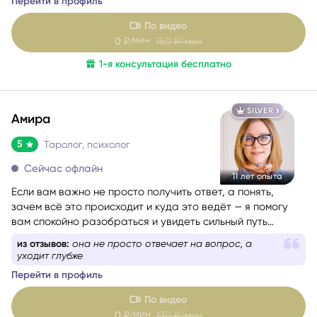
Помогаю понять себя, осознать свои истинные желания и
Перейти в профиль
потребности, найти причины проблемных ситуаций и
оптимальные способы их решения. Работаю с такими
По видео
запросами.
мин
0
₽/
150
₽/мин
1-я консультация бесплатно
SILVER
Амира
5
Таролог, психолог
Сейчас офлайн
11 лет опыта
Если вам важно не просто получить ответ, а понять,
зачем всё это происходит и куда это ведёт — я помогу
вам спокойно разобраться и увидеть сильный путь
развития ситуации.
из отзывов:
она не просто отвечает на вопрос, а
Я работаю с Таро уже более 11 лет. За это время я
уходит глубже
провела множество консультаций и научилась видеть не
Перейти в профиль
только внешние события, но и их глубинный смысл.
Мой подход — это не поверхностные ответы, а точная
По видео