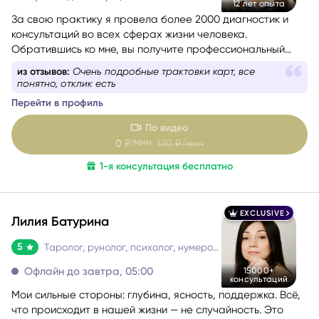
Офлайн до завтра, 13:00
12 лет опыта
За свою практику я провела более 2000 диагностик и
консультаций во всех сферах жизни человека.
Обратившись ко мне, вы получите профессиональный
анализ любой ситуации или проблемы, которая вас
из отзывов:
Очень подробные трактовки карт, все
беспокоит.
понятно, отклик есть
Перейти в профиль
По видео
мин
0
₽/
130
₽/мин
1-я консультация бесплатно
EXCLUSIVE
Лилия Батурина
5
Таролог, рунолог, психолог, нумеролог, астролог
Офлайн до завтра, 05:00
15000+
консультаций
Мои сильные стороны: глубина, ясность, поддержка. Всё,