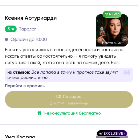
NEW
Ксения Артуриарди
5
Таролог
Офлайн до 10:00
Наставник
Если вы устали жить в неопределённости и постоянно
искать ответы самостоятельно — я помогу увидеть
ситуацию такой, какая она есть на самом деле. Без
иллюзий, запугивания и общих фраз.
из отзывов:
Подобрала методики, после которых
туман в голове рассеялся
Я таролог-консультант с диагностическим подходом. Уже
Перейти в профиль
более 6 лет я помогаю людям разбираться в сложных
жизненных ситуациях. За это время провела более 1000
По видео
консультаций и обучила более 100 человек искусству
мин
0
₽/
100
₽/мин
чтения Таро.
1-я консультация бесплатно
Для меня Таро — это не способ «предсказать судьбу», а
инструмент глубокого анализа. На консультации мы
разбираем не только то, что происходит, но и почему
EXCLUSIVE
Ума Кхорло