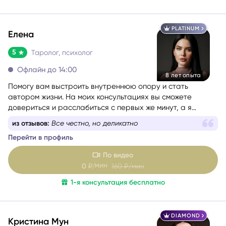
1-я консультация бесплатно
PLATINUM
Елена
5
Таролог, психолог
Офлайн до 14:00
8 лет опыта
Помогу вам выстроить внутреннюю опору и стать
автором жизни. На моих консультациях вы сможете
довериться и расслабиться с первых же минут, а я
постараюсь сделать даже самые короткие встречи
из отзывов:
Все честно, но деликатно
максимально полезными.
Перейти в профиль
По видео
мин
0
₽/
160
₽/мин
1-я консультация бесплатно