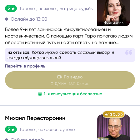
DIAMOND
Кристина Мун
5
Таролог, психолог, матрица судьбы
Офлайн до 13:00
Наставник
Более 9-и лет занимаюсь консультированием и
наставничеством. С помощью карт Таро помогаю людям
обрести истинный путь и найти ответы на важные
вопросы.
из отзывов:
Когда нужно сделать сложный выбор, я
всегда обращаюсь к ней
Перейти в профиль
По видео
мин
0
₽/
180
₽/мин
1-я консультация бесплатно
GOLD
Михаил Пересторонин
5
Таролог, чакролог, рунолог