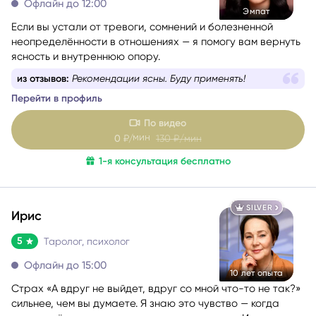
Офлайн до 12:00
Эмпат
Если вы устали от тревоги, сомнений и болезненной
неопределённости в отношениях — я помогу вам вернуть
ясность и внутреннюю опору.
из отзывов:
Рекомендации ясны. Буду применять!
Перейти в профиль
По видео
мин
0
₽/
130
₽/мин
1-я консультация бесплатно
SILVER
Ирис
5
Таролог, психолог
Офлайн до 15:00
10 лет опыта
Страх «А вдруг не выйдет, вдруг со мной что-то не так?»
сильнее, чем вы думаете. Я знаю это чувство — когда