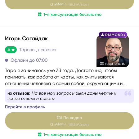
По видео
мин
0
₽/
180
₽/мин
1-я консультация бесплатно
DIAMOND
Игорь Сагайдак
5
Таролог, психолог
Офлайн до 07:00
33 года опыта
Таро я занимаюсь уже 33 года. Достаточно, чтобы
понимать, как работают карты, как считываются
отношения человека с самим собой, окружающими и
событиями. Консультации веду с учётом состояния
из отзывов:
Рассказал про бонусы для новичков на
собеседника — бережно и с вниманием. Как
сайте
дипломированный психолог и мастер-практик НЛП
при
Перейти в профиль
необходимости использую техники гармонизации
эмоционального состояния.
Работаю с метафорическими
По видео
ассоциативными картами, позволяющими глубже
мин
0
₽/
180
₽/мин
раскрыть беспокоящую ситуацию, найти ресурсы в себе