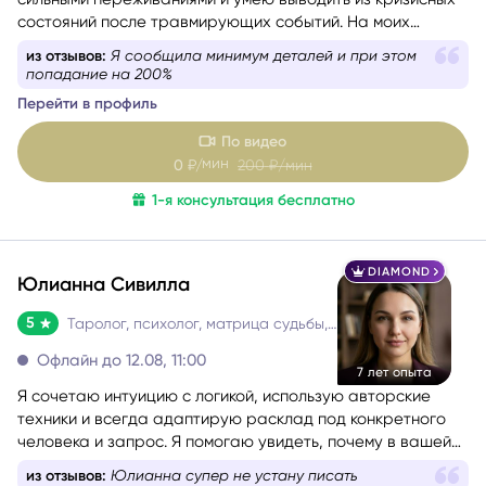
состояний после травмирующих событий. На моих
консультациях люди раскрываются и чувствуют
из отзывов:
Я сообщила минимум деталей и при этом
поддержку. Как психолог я помогаю с правильной
попадание на 200%
формулировкой вопроса, а как таролог даю четкий ответ
Перейти в профиль
на ваш запрос. В этом мне помогает знание
эмоционально-образной терапии и психологических
По видео
техник.
мин
0
₽/
200
₽/мин
1-я консультация бесплатно
DIAMOND
Юлианна Сивилла
5
Таролог, психолог, матрица судьбы, нумеролог, астролог
Офлайн до 12.08, 11:00
7 лет опыта
Я сочетаю интуицию с логикой, использую авторские
техники и всегда адаптирую расклад под конкретного
человека и запрос. Я помогаю увидеть, почему в вашей
жизни повторяются одни и те же сценарии, найти
из отзывов:
Интересно, подробно с разных сторон