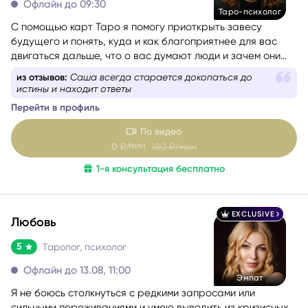
событий и помочь найти тот путь, который будет
Офлайн до 09:30
Таро-психолог
наиболее честным и благоприятным именно для вас.
С помощью карт Таро я помогу приоткрыть завесу
будущего и понять, куда и как благоприятнее для вас
После консультации вы уйдёте с пониманием
двигаться дальше, что о вас думают люди и зачем они
происходящего, ясным взглядом на ситуацию и
пришли в вашу жизнь.
ощущением, что решение больше не кажется таким
из отзывов:
Саша всегда старается докопаться до
сложным.
истины и находит ответы
Перейти в профиль
По видео
мин
0
₽/
180
₽/мин
1-я консультация бесплатно
EXCLUSIVE
Любовь
5
Таролог, психолог
Офлайн до 13.08, 11:00
Эмпат
Я не боюсь столкнуться с редкими запросами или
сильными переживаниями и умею выводить из кризисных