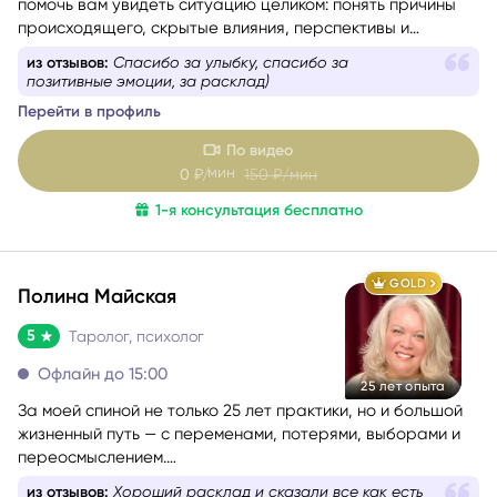
помочь вам увидеть ситуацию целиком: понять причины
происходящего, скрытые влияния, перспективы и
возможности, которые вы можете не замечать сейчас. Я
из отзывов:
Спасибо за улыбку, спасибо за
не люблю запугивания, категоричные прогнозы и истории
позитивные эмоции, за расклад)
в духе «у вас всё плохо». Моя задача — чтобы после
Перейти в профиль
консультации у вас появилось не ещё больше тревоги, а
ясность, понимание и ощущение, что ситуация решаема.
По видео
мин
0
₽/
150
₽/мин
1-я консультация бесплатно
GOLD
Полина Майская
5
Таролог, психолог
Офлайн до 15:00
25 лет опыта
За моей спиной не только 25 лет практики, но и большой
жизненный путь — с переменами, потерями, выборами и
переосмыслением.