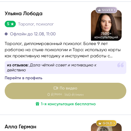
SILVER
Ульяна Лобода
5
Таролог, психолог
Офлайн до 12.08, 11:00
7500+
консультаций
Таролог, дипломированный психолог. Более 9 лет
работаю на стыке психологии и Таро: использую карты
как проективную методику и инструмент работы с
бессознательным.
из отзывов:
Дала чёткий совет и мотивацию к
действию
Перейти в профиль
По видео
мин
0
₽/
140
₽/мин
1-я консультация бесплатно
GOLD