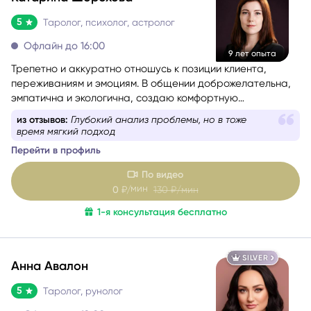
SILVER
Катарина Шорохова
5
Таролог, психолог, астролог
Офлайн до 16:00
9 лет опыта
Трепетно и аккуратно отношусь к позиции клиента,
переживаниям и эмоциям. В общении доброжелательна,
эмпатична и экологична, создаю комфортную
поддерживающую атмосферу.
из отзывов:
Глубокий анализ проблемы, но в тоже
время мягкий подход
Перейти в профиль
По видео
мин
0
₽/
130
₽/мин
1-я консультация бесплатно
SILVER
Анна Авалон
5
Таролог, рунолог