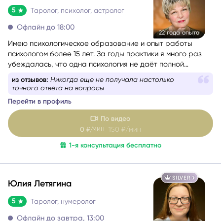
Алла Герман
5
Таролог, психолог, астролог
Офлайн до 18:00
22 года опыта
Имею психологическое образование и опыт работы
психологом более 15 лет. За годы практики я много раз
убеждалась, что одна психология не даёт полной
картины о состоянии человека, поэтому начала
из отзывов:
Никогда еще не получала настолько
применять в консультациях Таро и метафорические
точного ответа на вопросы
карты, а затем получила диплом астропсихолога.
Перейти в профиль
По видео
мин
0
₽/
150
₽/мин
1-я консультация бесплатно
SILVER
Юлия Летягина
5
Таролог, нумеролог