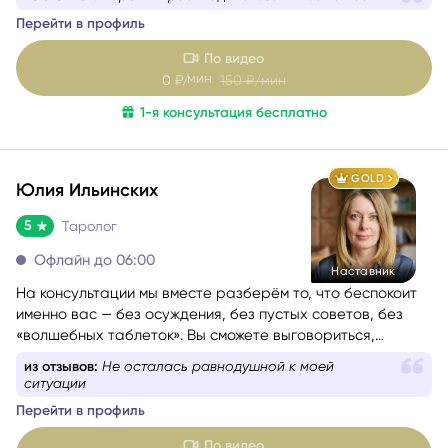
Я хорошо понимаю, как это — когда внутри много
из отзывов:
Интересный прогноз. Комфортная
вопросов, а снаружи нет ясности.
атмосфера, спасибо
Перейти в профиль
По видео
мин
0
₽/
150
₽/мин
1-я консультация бесплатно
GOLD
Юлия Ильинских
5
Таролог
Офлайн до 06:00
Наставник
На консультации мы вместе разберём то, что беспокоит
именно вас — без осуждения, без пустых советов, без
«волшебных таблеток». Вы сможете выговориться,
услышать себя и понять, куда двигаться дальше. Если вам
из отзывов:
Не осталась равнодушной к моей
сейчас тяжело, тревожно или вы просто запутались — я
ситуации
помогу вам вернуть внутреннюю опору и увидеть дорогу
Перейти в профиль