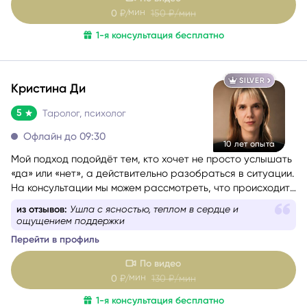
вперёд.
Моя задача — мягко и бережно провести вас сквозь
По видео
сомнения, страхи и переживания, чтобы вы снова
мин
0
₽/
150
₽/мин
почувствовали уверенность, спокойствие и любовь к
1-я консультация бесплатно
себе.
SILVER
Кристина Ди
5
Таролог, психолог
Офлайн до 09:30
10 лет опыта
Мой подход подойдёт тем, кто хочет не просто услышать
«да» или «нет», а действительно разобраться в ситуации.
На консультации мы можем рассмотреть, что происходит
сейчас, какие скрытые факторы влияют на события,
из отзывов:
Ушла с ясностью, теплом в сердце и
каковы намерения и чувства других людей, какие
ощущением поддержки
перспективы возможны, какие риски стоит учитывать и
Перейти в профиль
какой путь может быть наиболее благоприятным именно
для вас.
По видео
мин
0
₽/
130
₽/мин