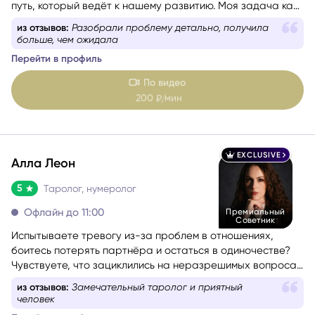
что происходит в нашей жизни — не случайность. Это
путь, который ведёт к нашему развитию. Моя задача как
практика — помочь вам пройти этот путь осознанно,
из отзывов:
Разобрали проблему детально, получила
безопасно и с максимальной пользой для вас.
больше, чем ожидала
Перейти в профиль
По видео
200
мин
₽/
EXCLUSIVE
Алла Леон
5
Таролог, нумеролог
Офлайн до 11:00
Премиальный
Советник
Испытываете тревогу из-за проблем в отношениях,
боитесь потерять партнёра и остаться в одиночестве?
Чувствуете, что зациклились на неразрешимых вопросах
и не знаете, как двигаться дальше? Вы по адресу, если
из отзывов:
Замечательный таролог и приятный
вам нужно максимально точное попадание в ситуацию.
человек