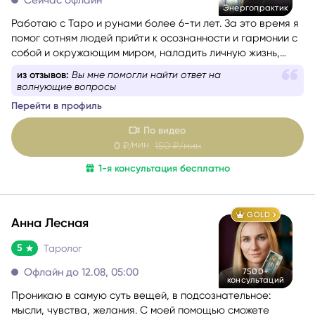
Сейчас офлайн
Энергопрактик
Работаю с Таро и рунами более 6-ти лет. За это время я
помог сотням людей прийти к осознанности и гармонии с
собой и окружающим миром, наладить личную жизнь,
найти своё предназначение, увеличить финансовый
из отзывов:
Вы мне помогли найти ответ на
достаток и построить блистательную карьеру.
волнующие вопросы
Перейти в профиль
По видео
мин
0
₽/
150
₽/мин
1-я консультация бесплатно
GOLD
Анна Лесная
5
Таролог
Офлайн до 12.08, 05:00
7500+
консультаций