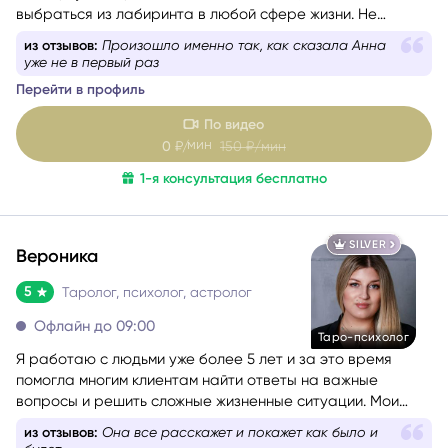
Проникаю в самую суть вещей, в подсознательное:
мысли, чувства, желания. С моей помощью сможете
выбраться из лабиринта в любой сфере жизни. Не
знаете, какой вопрос задать, – помогу вам с
из отзывов:
Произошло именно так, как сказала Анна
формулировкой. На консультации со мной вы найдёте
уже не в первый раз
путь к себе.
Перейти в профиль
По видео
мин
0
₽/
150
₽/мин
1-я консультация бесплатно
SILVER
Вероника
5
Таролог, психолог, астролог
Офлайн до 09:00
Таро-психолог
Я работаю с людьми уже более 5 лет и за это время
помогла многим клиентам найти ответы на важные
вопросы и решить сложные жизненные ситуации. Мои