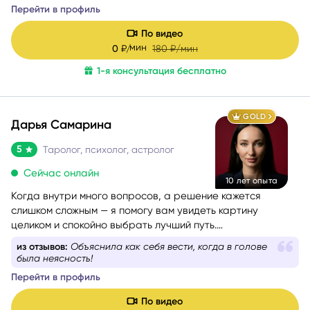
Перейти в профиль
— это диагностика: я смотрю в суть ситуации, показываю
её внутреннюю логику, причины и возможные варианты
По видео
развития, чтобы вы могли опереться на это в своих
мин
0
₽/
180
₽/мин
решениях. Я не работаю через оценки «правильно/
неправильно». Я помогаю увидеть картину честно и
1-я консультация бесплатно
спокойно — и выбрать тот путь, который будет для вас
наиболее устойчивым.
GOLD
Дарья Самарина
5
Таролог, психолог, астролог
Сейчас онлайн
10 лет опыта
Когда внутри много вопросов, а решение кажется
слишком сложным — я помогу вам увидеть картину
целиком и спокойно выбрать лучший путь.
Более 10 лет я работаю в связке астрологии и Таро,
из отзывов:
Объяснила как себя вести, когда в голове
помогая людям проходить сложные этапы жизни
была неясность!
осознанно и с опорой на себя.
Перейти в профиль
По видео