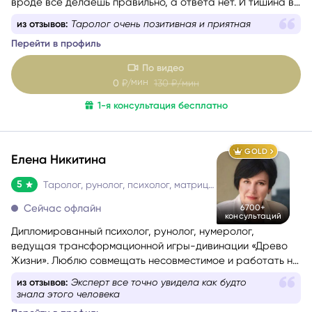
вроде всё делаешь правильно, а ответа нет. И тишина в
голове невыносима.
из отзывов:
Таролог очень позитивная и приятная
Перейти в профиль
По видео
мин
0
₽/
130
₽/мин
1-я консультация бесплатно
GOLD
Елена Никитина
5
Таролог, рунолог, психолог, матрица судьбы
Сейчас офлайн
6700+
консультаций
Дипломированный психолог, рунолог, нумеролог,
ведущая трансформационной игры-дивинации «Древо
Жизни». Люблю совмещать несовместимое и работать на
стыке науки и эзотерики, психологии и Таро, Таро и
из отзывов:
Эксперт все точно увидела как будто
нумерологии.
знала этого человека