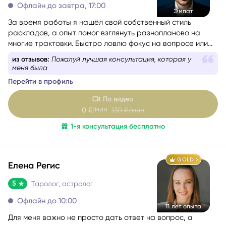
Офлайн до завтра, 17:00
Эмпат
За время работы я нашёл свой собственный стиль
раскладов, а опыт помог взглянуть разнопланово на
многие трактовки. Быстро ловлю фокус на вопросе или
проблеме обращающегося. Люблю уместный юмор и на
из отзывов:
Пожалуй лучшая консультация, которая у
консультациях создаю максимально дружелюбную
меня была
атмосферу.
Перейти в профиль
Моя цель — сделать так,
чтобы вы не только получили
ответ, но и ушли с консультации позитивно заряженными
.
По видео
мин
0
₽/
130
₽/мин
1-я консультация бесплатно
GOLD
Елена Регис
5
Таролог, астролог
Офлайн до 10:00
11 лет опыта
Для меня важно не просто дать ответ на вопрос, а