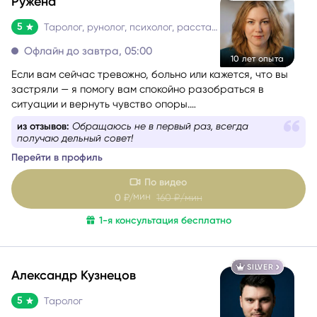
PLATINUM
Ружена
5
Таролог, рунолог, психолог, расстановщик
Офлайн до завтра, 05:00
10 лет опыта
Если вам сейчас тревожно, больно или кажется, что вы
застряли — я помогу вам спокойно разобраться в
ситуации и вернуть чувство опоры.
Со мной можно говорить честно и без страха быть
из отзывов:
Обращаюсь не в первый раз, всегда
осуждённой. Я мягко и бережно проведу вас через
получаю дельный совет!
сложные эмоции, помогу увидеть перспективу и найти
Перейти в профиль
решение, которое принесёт облегчение.
По видео
мин
0
₽/
160
₽/мин
1-я консультация бесплатно
SILVER
Александр Кузнецов
5
Таролог