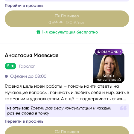
ресурсный путь и получить конкретные шаги, чтобы
рассказывает как есть
двигаться дальше с уверенностью.
Перейти в профиль
По видео
мин
0
₽/
180
₽/мин
1-я консультация бесплатно
DIAMOND
Анастасия Маевская
5
Таролог
Офлайн до 08:00
5000+
консультаций
Главная цель моей работы — помочь найти ответы на
мучающие вопросы, понимать и любить себя и мир, жить в
гармонии и удовольствии. А ещё — поддерживать связь
со своим Высшим Я, уметь проживать разные состояния
из отзывов:
Уже долгое время курирует меня в моих
из любви. Все знания я проверяю и пропускаю через
вопросах
себя, поэтому даю только то, что работает на 100%.
Перейти в профиль