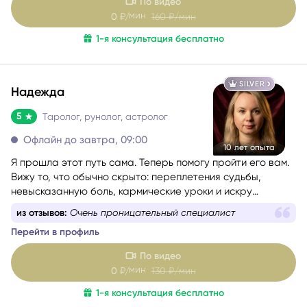
По видео
мин
0
₽/
160
₽/мин
1-я консультация бесплатно
SILVER
Надежда
5
Таролог, рунолог, астролог
Офлайн до завтра, 09:00
10 лет опыта
Я прошла этот путь сама. Теперь помогу пройти его вам.
Вижу то, что обычно скрыто: переплетения судьбы,
невысказанную боль, кармические уроки и искру
таланта, которую человек сам в себе не замечает. Я
из отзывов:
Очень проницательный специалист
астролог, таролог, рунолог, мастер оракула Симболон,
Перейти в профиль
МАК-карт и литотерапевт.
Моя задача - вернуть вам ясность и опору, когда
По видео
непонятно, куда двигаться, и кажется, что впереди только
мин
0
₽/
130
₽/мин
туман.
С чем и с какими темами я работаю (и почему я понимаю
1-я консультация бесплатно