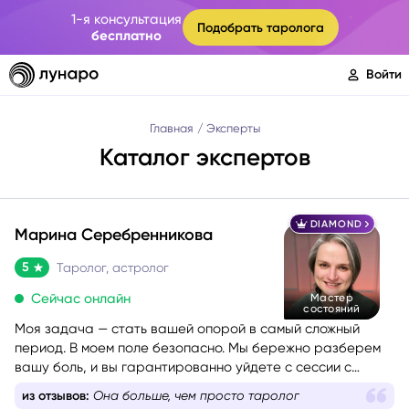
1-я консультация
Подобрать таролога
бесплатно
Войти
Главная
Эксперты
Каталог экспертов
DIAMOND
Марина Серебренникова
5
Таролог, астролог
Сейчас онлайн
Мастер
состояний
Моя задача — стать вашей опорой в самый сложный
период. В моем поле безопасно. Мы бережно разберем
вашу боль, и вы гарантированно уйдете с сессии с
новыми силами, вдохновением и верой в себя. Я таролог
из отзывов:
Она больше, чем просто таролог
и консультант с глубоким жизненным опытом. Мой подход