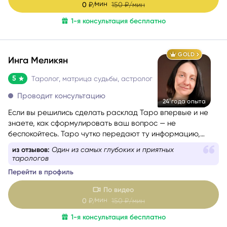
мин
0
₽/
150
₽/мин
1-я консультация бесплатно
GOLD
Инга Меликян
5
Таролог, матрица судьбы, астролог
Проводит консультацию
24 года опыта
Если вы решились сделать расклад Таро впервые и не
знаете, как сформулировать ваш вопрос — не
беспокойтесь. Таро чутко передают ту информацию,
которая действительно стоит вашего внимания.
из отзывов:
Так глубоко как Инга еще никто не
заглядывал в суть
Перейти в профиль
По видео
мин
0
₽/
150
₽/мин
1-я консультация бесплатно