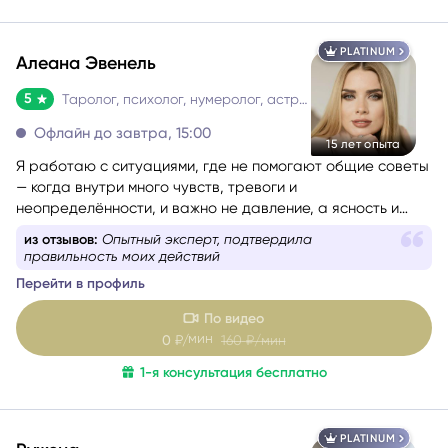
1-я консультация бесплатно
и окружении.
PLATINUM
Алеана Эвенель
5
Таролог, психолог, нумеролог, астролог
Офлайн до завтра, 15:00
15 лет опыта
Я работаю с ситуациями, где не помогают общие советы
— когда внутри много чувств, тревоги и
неопределённости, и важно не давление, а ясность и
опора. Моя задача — мягко помочь разобраться и пройти
из отзывов:
Опытный эксперт, подтвердила
этот этап спокойно и устойчиво.
правильность моих действий
Перейти в профиль
По видео
мин
0
₽/
160
₽/мин
1-я консультация бесплатно