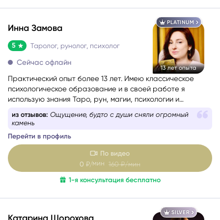
вас с полуслова):
PLATINUM
Инна Замова
5
Таролог, рунолог, психолог
Сейчас офлайн
13 лет опыта
Практический опыт более 13 лет. Имею классическое
психологическое образование и в своей работе я
использую знания Таро, рун, магии, психологии и
психотехник из НЛП.
из отзывов:
Оба раза вы помогли найти ответы и
сделать правильный выбор
Перейти в профиль
По видео
мин
0
₽/
160
₽/мин
1-я консультация бесплатно