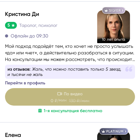
SILVER
Кристина Ди
5
Таролог, психолог
Офлайн до 09:30
10 лет опыта
Мой подход подойдёт тем, кто хочет не просто услышать
«да» или «нет», а действительно разобраться в ситуации.
На консультации мы можем рассмотреть, что происходит
сейчас, какие скрытые факторы влияют на события,
из отзывов:
Всегда поможет, поддержит, объяснит
каковы намерения и чувства других людей, какие
Перейти в профиль
перспективы возможны, какие риски стоит учитывать и
какой путь может быть наиболее благоприятным именно
По видео
для вас.
мин
0
₽/
130
₽/мин
1-я консультация бесплатно
PLATINUM
Елена