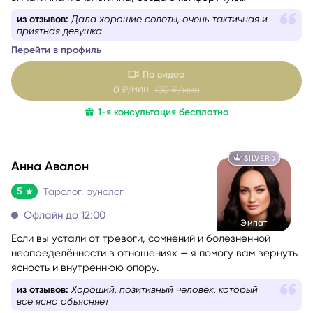
поддерживающую атмосферу.
из отзывов:
Меня поразила её глубокая интуиция
Перейти в профиль
По видео
мин
0
₽/
130
₽/мин
1-я консультация бесплатно
SILVER
Анна Авалон
5
Таролог, рунолог
Офлайн до 12:00
Эмпат
Если вы устали от тревоги, сомнений и болезненной
неопределённости в отношениях — я помогу вам вернуть
ясность и внутреннюю опору.
из отзывов:
Расклад точно показал кто я по
предназначению
Перейти в профиль