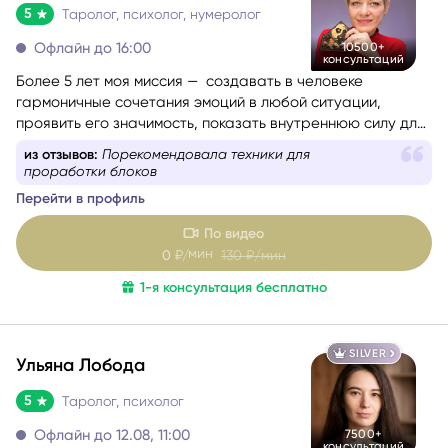
Офлайн до 16:00
10500+
Я рядом, чтобы спокойно и честно показать картину — и
консультаций
помочь вам выбрать тот путь, который будет для вас
Более 5 лет моя миссия — создавать в человеке
наиболее сильным и устойчивым.
гармоничные сочетания эмоций в любой ситуации,
Если вам откликается такой формат — буду рада
проявить его значимость, показать внутреннюю силу для
посмотреть вашу ситуацию и передать то, что
самопомощи, сбалансировать энергии в зависимости от
из отзывов:
Порекомендовала техники для
показывают карты.
ситуации.
проработки блоков
Перейти в профиль
По видео
мин
0
₽/
130
₽/мин
1-я консультация бесплатно
SILVER
Ульяна Лобода
5
Таролог, психолог
Офлайн до 12.08, 11:00
7500+
консультаций
Таролог, дипломированный психолог. Более 9 лет