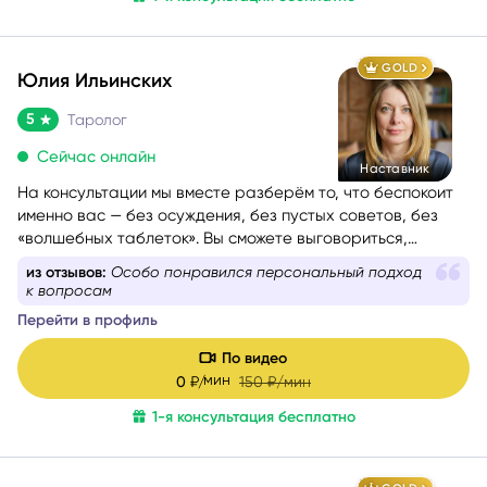
и окружении.
GOLD
Юлия Ильинских
5
Таролог
Сейчас онлайн
Наставник
На консультации мы вместе разберём то, что беспокоит
именно вас — без осуждения, без пустых советов, без
«волшебных таблеток». Вы сможете выговориться,
услышать себя и понять, куда двигаться дальше. Если вам
из отзывов:
Все трактовки были понятными, а советы –
сейчас тяжело, тревожно или вы просто запутались — я
практическими
помогу вам вернуть внутреннюю опору и увидеть дорогу
Перейти в профиль
вперёд.
Моя задача — мягко и бережно провести вас сквозь
По видео
сомнения, страхи и переживания, чтобы вы снова
мин
0
₽/
150
₽/мин
почувствовали уверенность, спокойствие и любовь к
1-я консультация бесплатно
себе.