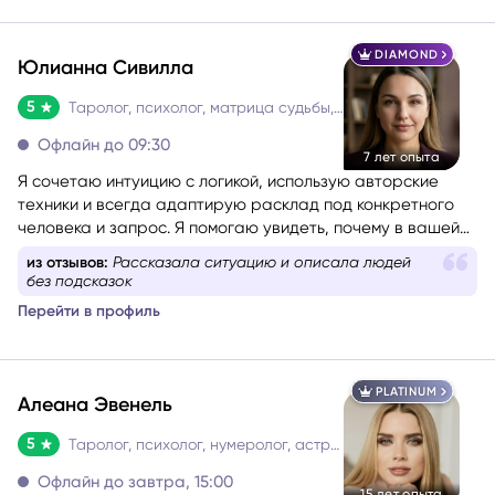
DIAMOND
Юлианна Сивилла
5
Таролог, психолог, матрица судьбы, нумеролог, астролог
Офлайн до 09:30
7 лет опыта
Я сочетаю интуицию с логикой, использую авторские
техники и всегда адаптирую расклад под конкретного
человека и запрос. Я помогаю увидеть, почему в вашей
жизни повторяются одни и те же сценарии, найти
из отзывов:
Рассказала ситуацию и описала людей
ресурсный путь и получить конкретные шаги, чтобы
без подсказок
двигаться дальше с уверенностью.
Перейти в профиль
PLATINUM
Алеана Эвенель
5
Таролог, психолог, нумеролог, астролог
Офлайн до завтра, 15:00
15 лет опыта