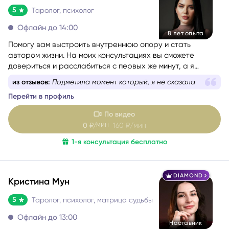
5
Таролог, психолог
Офлайн до 14:00
8 лет опыта
Помогу вам выстроить внутреннюю опору и стать
автором жизни. На моих консультациях вы сможете
довериться и расслабиться с первых же минут, а я
постараюсь сделать даже самые короткие встречи
из отзывов:
Подметила момент который, я не сказала
максимально полезными.
Перейти в профиль
По видео
мин
0
₽/
160
₽/мин
1-я консультация бесплатно
DIAMOND
Кристина Мун
5
Таролог, психолог, матрица судьбы
Офлайн до 13:00
Наставник
Более 9-и лет занимаюсь консультированием и