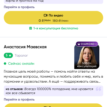
карты и прогноз на год
— это диагностика: я смотрю в суть ситуации, показываю
Перейти в профиль
её внутреннюю логику, причины и возможные варианты
развития, чтобы вы могли опереться на это в своих
По видео
решениях. Я не работаю через оценки «правильно/
мин
0
₽/
180
₽/мин
неправильно». Я помогаю увидеть картину честно и
1-я консультация бесплатно
спокойно — и выбрать тот путь, который будет для вас
наиболее устойчивым.
DIAMOND
Анастасия Маевская
5
Таролог
Сейчас онлайн
5000+
консультаций
Главная цель моей работы — помочь найти ответы на
мучающие вопросы, понимать и любить себя и мир, жить в
гармонии и удовольствии. А ещё — поддерживать связь
со своим Высшим Я, уметь проживать разные состояния
из отзывов:
Всегда 100000% попадание, мне нравится
из любви. Все знания я проверяю и пропускаю через
как все сбывается
себя, поэтому даю только то, что работает на 100%.
Перейти в профиль