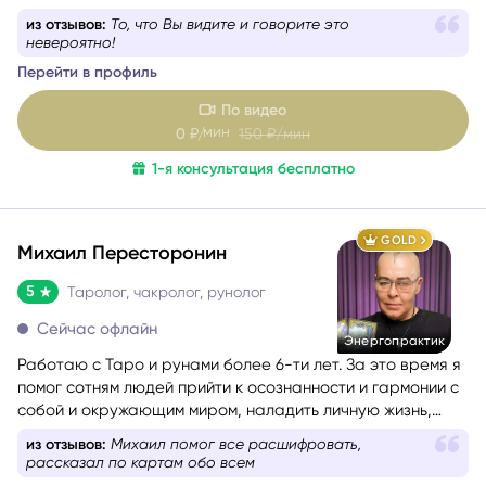
из отзывов:
То, что Вы видите и говорите это
невероятно!
Перейти в профиль
По видео
мин
0
₽/
150
₽/мин
1-я консультация бесплатно
GOLD
Михаил Пересторонин
5
Таролог, чакролог, рунолог
Сейчас офлайн
Энергопрактик
Работаю с Таро и рунами более 6-ти лет. За это время я
помог сотням людей прийти к осознанности и гармонии с
собой и окружающим миром, наладить личную жизнь,
найти своё предназначение, увеличить финансовый
из отзывов:
Михаил помог все расшифровать,
достаток и построить блистательную карьеру.
рассказал по картам обо всем
Перейти в профиль