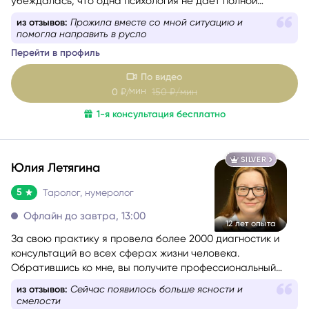
из отзывов:
Прожила вместе со мной ситуацию и
применять в консультациях Таро и метафорические
помогла направить в русло
карты, а затем получила диплом астропсихолога.
Перейти в профиль
По видео
мин
0
₽/
150
₽/мин
1-я консультация бесплатно
SILVER
Юлия Летягина
5
Таролог, нумеролог
Офлайн до завтра, 13:00
12 лет опыта
За свою практику я провела более 2000 диагностик и
консультаций во всех сферах жизни человека.
Обратившись ко мне, вы получите профессиональный
анализ любой ситуации или проблемы, которая вас
из отзывов:
Сейчас появилось больше ясности и
беспокоит.
смелости
Перейти в профиль