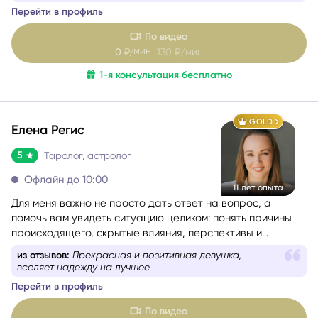
атмосферу.
Перейти в профиль
Моя цель — сделать так,
чтобы вы не только получили
ответ, но и ушли с консультации позитивно заряженными
.
По видео
мин
0
₽/
130
₽/мин
1-я консультация бесплатно
GOLD
Елена Регис
5
Таролог, астролог
Офлайн до 10:00
11 лет опыта
Для меня важно не просто дать ответ на вопрос, а
помочь вам увидеть ситуацию целиком: понять причины
происходящего, скрытые влияния, перспективы и
возможности, которые вы можете не замечать сейчас. Я
из отзывов:
Всё хорошо объяснила, всё по полочкам
не люблю запугивания, категоричные прогнозы и истории
разложила
в духе «у вас всё плохо». Моя задача — чтобы после
Перейти в профиль
консультации у вас появилось не ещё больше тревоги, а
ясность, понимание и ощущение, что ситуация решаема.
По видео