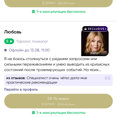
мин
0
₽/
180
₽/мин
1-я консультация бесплатно
EXCLUSIVE
Любовь
5
Таролог, психолог
Офлайн до 13.08, 11:00
Эмпат
Я не боюсь столкнуться с редкими запросами или
сильными переживаниями и умею выводить из кризисных
состояний после травмирующих событий. На моих
консультациях люди раскрываются и чувствуют
из отзывов:
Специалист очень чётко дала мне
поддержку. Как психолог я помогаю с правильной
практические рекомендации
формулировкой вопроса, а как таролог даю четкий ответ
Перейти в профиль
на ваш запрос. В этом мне помогает знание
эмоционально-образной терапии и психологических
По видео
техник.
мин
0
₽/
200
₽/мин
1-я консультация бесплатно