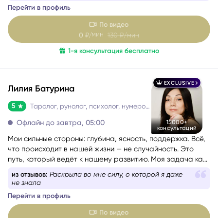
По видео
мин
0
₽/
130
₽/мин
1-я консультация бесплатно
EXCLUSIVE
Лилия Батурина
5
Таролог, рунолог, психолог, нумеролог, астролог
Офлайн до завтра, 05:00
15000+
консультаций
Мои сильные стороны: глубина, ясность, поддержка. Всё,
что происходит в нашей жизни — не случайность. Это
путь, который ведёт к нашему развитию. Моя задача как
практика — помочь вам пройти этот путь осознанно,
из отзывов:
Раскрыла во мне силу, о которой я даже
безопасно и с максимальной пользой для вас.
не знала
Перейти в профиль
По видео
200
мин
₽/