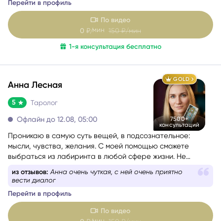
По видео
мин
0
₽/
150
₽/мин
1-я консультация бесплатно
GOLD
Анна Лесная
5
Таролог
Офлайн до 12.08, 05:00
7500+
консультаций
Проникаю в самую суть вещей, в подсознательное:
мысли, чувства, желания. С моей помощью сможете
выбраться из лабиринта в любой сфере жизни. Не
знаете, какой вопрос задать, – помогу вам с
из отзывов:
Анна очень чуткая, с ней очень приятно
формулировкой. На консультации со мной вы найдёте
вести диалог
путь к себе.
Перейти в профиль
По видео
мин
0
₽/
150
₽/мин