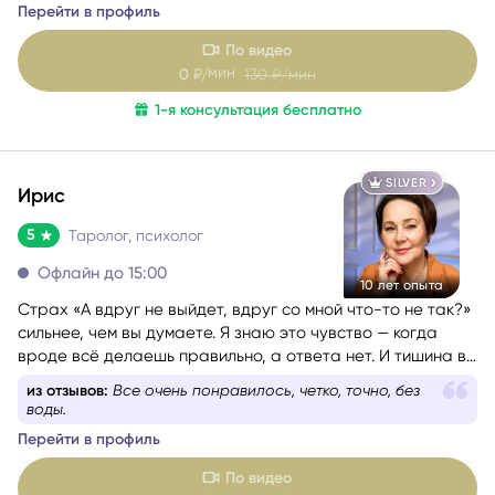
По видео
мин
0
₽/
130
₽/мин
1-я консультация бесплатно
SILVER
Ирис
5
Таролог, психолог
Офлайн до 15:00
10 лет опыта
Страх «А вдруг не выйдет, вдруг со мной что-то не так?»
сильнее, чем вы думаете. Я знаю это чувство — когда
вроде всё делаешь правильно, а ответа нет. И тишина в
голове невыносима.
из отзывов:
Все очень понравилось, четко, точно, без
воды.
Перейти в профиль
По видео
мин
0
₽/
130
₽/мин