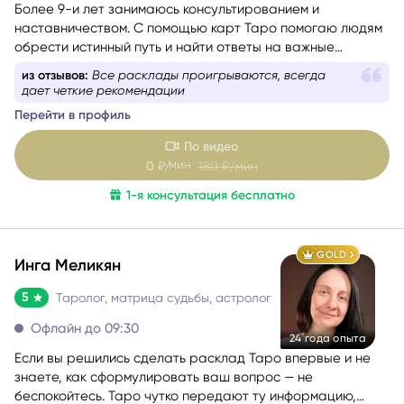
наставничеством. С помощью карт Таро помогаю людям
обрести истинный путь и найти ответы на важные
вопросы.
из отзывов:
Все расклады проигрываются, всегда
дает четкие рекомендации
Перейти в профиль
По видео
мин
0
₽/
180
₽/мин
1-я консультация бесплатно
GOLD
Инга Меликян
5
Таролог, матрица судьбы, астролог
Офлайн до 09:30
24 года опыта
Если вы решились сделать расклад Таро впервые и не
знаете, как сформулировать ваш вопрос — не
беспокойтесь. Таро чутко передают ту информацию,
которая действительно стоит вашего внимания.