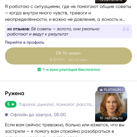
Я работаю с ситуациями, где не помогают общие советы
— когда внутри много чувств, тревоги и
неопределённости, и важно не давление, а ясность и
опора. Моя задача — мягко помочь разобраться и пройти
из отзывов:
Её советы — золото, они реально
этот этап спокойно и устойчиво.
работают и ведут к результат
Перейти в профиль
По видео
мин
0
₽/
160
₽/мин
1-я консультация бесплатно
PLATINUM
Ружена
5
Таролог, рунолог, психолог, расстановщик
Офлайн до завтра, 05:00
10 лет опыта
Если вам сейчас тревожно, больно или кажется, что вы
застряли — я помогу вам спокойно разобраться в