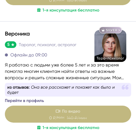
1-я консультация бесплатно
SILVER
Вероника
5
Таролог, психолог, астролог
Офлайн до 09:00
Таро-психолог
Я работаю с людьми уже более 5 лет и за это время
помогла многим клиентам найти ответы на важные
вопросы и решить сложные жизненные ситуации. Мои
любимые сферы работы — это отношения, саморазвитие
из отзывов:
Она все расскажет и покажет как было и
и предназначение. Я верю, что каждый человек имеет
будет
свою кармическую задачу на это воплощение, и моя
Перейти в профиль
цель — помочь вам раскрыть свой потенциал и достичь
гармонии в жизни.
По видео
мин
0
₽/
140
₽/мин
1-я консультация бесплатно