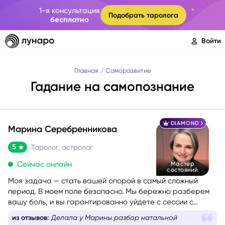
1-я консультация
Подобрать таролога
бесплатно
Войти
Главная
Саморазвитие
Гадание на самопознание
DIAMOND
Марина Серебренникова
5
Таролог, астролог
Сейчас онлайн
Мастер
состояний
Моя задача — стать вашей опорой в самый сложный
период. В моем поле безопасно. Мы бережно разберем
вашу боль, и вы гарантированно уйдете с сессии с
новыми силами, вдохновением и верой в себя. Я таролог
из отзывов:
Делала у Марины разбор натальной
и консультант с глубоким жизненным опытом. Мой подход