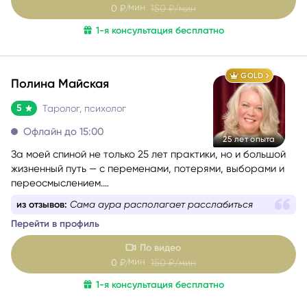
мин
0
₽/
150
₽/мин
1-я консультация бесплатно
GOLD
Полина Майская
5
Таролог, психолог
Офлайн до 15:00
25 лет опыта
За моей спиной не только 25 лет практики, но и большой
жизненный путь — с переменами, потерями, выборами и
переосмыслением.
Я хорошо понимаю, как это — когда внутри много
из отзывов:
Сама аура располагает расслабиться
вопросов, а снаружи нет ясности.
Перейти в профиль
По видео
мин
0
₽/
150
₽/мин
1-я консультация бесплатно