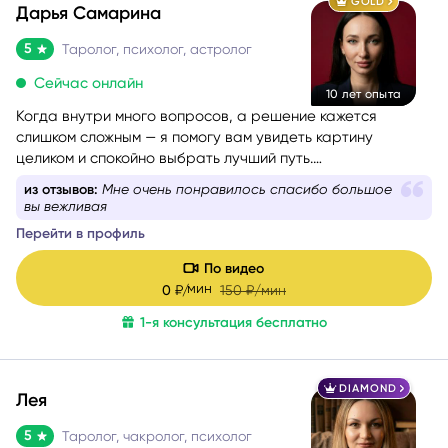
GOLD
Дарья Самарина
5
Таролог, психолог, астролог
Сейчас онлайн
10 лет опыта
Когда внутри много вопросов, а решение кажется
слишком сложным — я помогу вам увидеть картину
целиком и спокойно выбрать лучший путь.
Более 10 лет я работаю в связке астрологии и Таро,
из отзывов:
Очень открытая живая приятная
помогая людям проходить сложные этапы жизни
Перейти в профиль
осознанно и с опорой на себя.
По видео
мин
0
₽/
150
₽/мин
1-я консультация бесплатно
DIAMOND
Лея
5
Таролог, чакролог, психолог