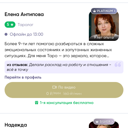
PLATINUM
Елена Антипова
5
Таролог
Офлайн до 13:00
9 лет опыта
Более 9-ти лет помогаю разбираться в сложных
эмоциональных состояниях и запутанных жизненных
ситуациях. Для меня Таро — это зеркало, которое
отражает ваш внутренний мир и помогает найти ответы и
из отзывов:
Делали расклад на работу и отношения -
уверенность в своих решениях.
всё в точку
Перейти в профиль
По видео
мин
0
₽/
160
₽/мин
1-я консультация бесплатно
SILVER
Надежда