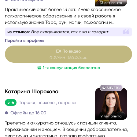
Практический опыт более 13 лет. Имею классическое
психологическое образование и в своей работе я
использую знания Таро, рун, магии, психологии и
психотехник из НЛП.
из отзывов:
Все складывается, как она и говорит
Перейти в профиль
По видео
мин
0
₽/
160
₽/мин
1-я консультация бесплатно
SILVER
Катарина Шорохова
5
Таролог, психолог, астролог
Офлайн до 16:00
9 лет опыта
Трепетно и аккуратно отношусь к позиции клиента,
переживаниям и эмоциям. В общении доброжелательна,
эмпатична и экологична, создаю комфортную