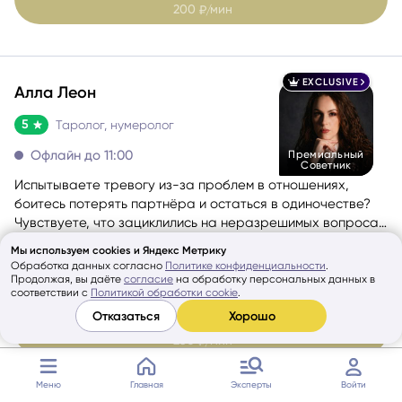
EXCLUSIVE
Алла Леон
5
Таролог, нумеролог
Офлайн до 11:00
Премиальный
Советник
Испытываете тревогу из-за проблем в отношениях,
боитесь потерять партнёра и остаться в одиночестве?
Чувствуете, что зациклились на неразрешимых вопросах
и не знаете, как двигаться дальше? Вы по адресу, если
из отзывов:
Сейчас внутри спокойно и стало понятно,
вам нужно максимально точное попадание в ситуацию.
какой шаг следующий
Мы используем cookies и Яндекс Метрику
Перейти в профиль
Обработка данных согласно
Политике конфиденциальности
.
Продолжая, вы даёте
согласие
на обработку персональных данных в
По видео
соответствии с
Политикой обработки cookie
.
250
мин
₽/
Отказаться
Хорошо
EXCLUSIVE
Меню
Главная
Эксперты
Войти
Светлана