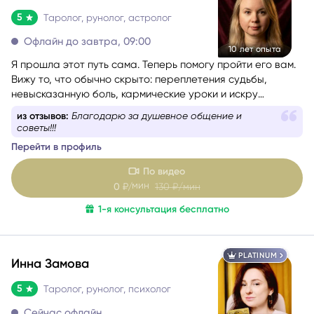
5
Таролог, рунолог, астролог
Офлайн до завтра, 09:00
10 лет опыта
Я прошла этот путь сама. Теперь помогу пройти его вам.
Вижу то, что обычно скрыто: переплетения судьбы,
невысказанную боль, кармические уроки и искру
таланта, которую человек сам в себе не замечает. Я
из отзывов:
Благодарю за душевное общение и
астролог, таролог, рунолог, мастер оракула Симболон,
советы!!!
МАК-карт и литотерапевт.
Перейти в профиль
Моя задача - вернуть вам ясность и опору, когда
непонятно, куда двигаться, и кажется, что впереди только
По видео
туман.
мин
0
₽/
130
₽/мин
С чем и с какими темами я работаю (и почему я понимаю
1-я консультация бесплатно
вас с полуслова):
PLATINUM
Инна Замова
5
Таролог, рунолог, психолог
Сейчас офлайн
13 лет опыта