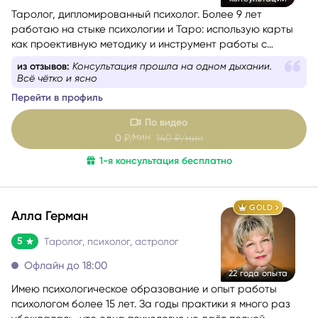
работаю на стыке психологии и Таро: использую карты
как проективную методику и инструмент работы с
бессознательным.
из отзывов:
Консультация прошла на одном дыхании.
Всё чётко и ясно
Перейти в профиль
По видео
мин
0
₽/
140
₽/мин
1-я консультация бесплатно
GOLD
Алла Герман
5
Таролог, психолог, астролог
Офлайн до 18:00
22 года опыта
Имею психологическое образование и опыт работы
психологом более 15 лет. За годы практики я много раз
убеждалась, что одна психология не даёт полной
картины о состоянии человека, поэтому начала