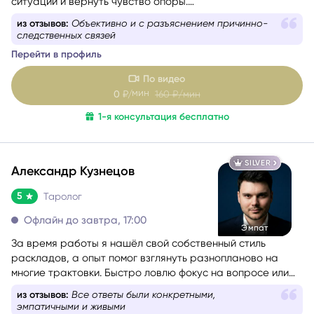
ситуации и вернуть чувство опоры.
Со мной можно говорить честно и без страха быть
из отзывов:
Объективно и с разъяснением причинно-
осуждённой. Я мягко и бережно проведу вас через
следственных связей
сложные эмоции, помогу увидеть перспективу и найти
Перейти в профиль
решение, которое принесёт облегчение.
По видео
мин
0
₽/
160
₽/мин
1-я консультация бесплатно
SILVER
Александр Кузнецов
5
Таролог
Офлайн до завтра, 17:00
Эмпат
За время работы я нашёл свой собственный стиль
раскладов, а опыт помог взглянуть разнопланово на
многие трактовки. Быстро ловлю фокус на вопросе или
проблеме обращающегося. Люблю уместный юмор и на
из отзывов:
Все ответы были конкретными,
консультациях создаю максимально дружелюбную
эмпатичными и живыми