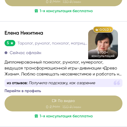
1-я консультация бесплатно
GOLD
Елена Никитина
5
Таролог, рунолог, психолог, матрица судьбы
Сейчас офлайн
6700+
консультаций
Дипломированный психолог, рунолог, нумеролог,
ведущая трансформационной игры-дивинации «Древо
Жизни». Люблю совмещать несовместимое и работать на
стыке науки и эзотерики, психологии и Таро, Таро и
из отзывов:
Получила подсказку, как озарение
нумерологии.
Перейти в профиль
Помогаю понять себя, осознать свои истинные желания и
потребности, найти причины проблемных ситуаций и
По видео
оптимальные способы их решения. Работаю с такими
мин
0
₽/
150
₽/мин
запросами.
1-я консультация бесплатно
SILVER