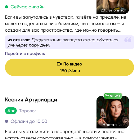
Сейчас онлайн
20 лет опыта
Если вы запутались в чувствах, живёте на пределе, не
можете поделиться ни с близкими, ни с психологом — я
создам для вас пространство, где можно говорить
откровенно. Без страха, осуждения и лишних слов.
из отзывов:
Предсказание эксперта стало сбываться
Вместе мы разберём вашу ситуацию по частям,
уже через пару дней
посмотрим, где вы сейчас и куда двигаться дальше. Вы
Перейти в профиль
уйдёте с ощущением ясности, внутренней поддержки и
конкретными ориентирами.
По видео
180
мин
₽/
NEW
Ксения Артуриарди
5
Таролог
Офлайн до 10:00
Наставник
Если вы устали жить в неопределённости и постоянно
искать ответы самостоятельно — я помогу увидеть