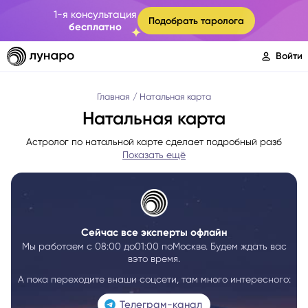
1-я консультация
Подобрать таролога
бесплатно
Войти
Главная
Натальная карта
Натальная карта
Астролог по натальной карте сделает подробный разб
Показать ещё
Сейчас все эксперты офлайн
Мы работаем с 08:00 до01:00 поМоскве. Будем ждать вас
вэто время.
А пока переходите внаши соцсети, там много интересного:
Телеграм-канал