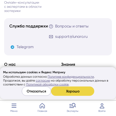
Онлайн-консультации
с экспертами в области
эзотерики
Служба поддержки
Вопросы и ответы
support@lunaro.ru
Telegram
О нас
Знания
О сервисе
Lunaro блог
Мы используем cookies и Яндекс Метрику
Обработка данных согласно
Политике конфиденциальности
.
Гарантии
Курсы Таро
Продолжая, вы даёте
согласие
на обработку персональных данных в
соответствии с
Политикой обработки cookie
.
Цены
Гид по Таро Уэйта
Отказаться
Хорошо
Отзывы
Гид по Манаре
Мы в СМИ
Гид по Ошо Дзен
Меню
Главная
Эксперты
Войти
Гид по Ленорман