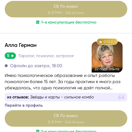
Моя задача - вернуть вам ясность и опору, когда
По видео
непонятно, куда двигаться, и кажется, что впереди только
мин
0
₽/
130
₽/мин
туман.
С чем и с какими темами я работаю (и почему я понимаю
1-я консультация бесплатно
вас с полуслова):
GOLD
Алла Герман
5
Таролог, психолог, астролог
Офлайн до завтра, 18:00
22 года опыта
Имею психологическое образование и опыт работы
психологом более 15 лет. За годы практики я много раз
убеждалась, что одна психология не даёт полной
картины о состоянии человека, поэтому начала
из отзывов:
Звëзды и карты - сильное комбо
применять в консультациях Таро и метафорические
Перейти в профиль
карты, а затем получила диплом астропсихолога.
По видео
мин
0
₽/
150
₽/мин
1-я консультация бесплатно