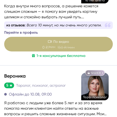
10 лет опыта
Когда внутри много вопросов, а решение кажется
слишком сложным — я помогу вам увидеть картину
целиком и спокойно выбрать лучший путь.
Более 10 лет я работаю в связке астрологии и Таро,
из отзывов:
Всего 10 минут, но мы очень много успели.
помогая людям проходить сложные этапы жизни
Перейти в профиль
осознанно и с опорой на себя.
По видео
мин
0
₽/
150
₽/мин
1-я консультация бесплатно
SILVER
Вероника
5
Таролог, психолог, астролог
Офлайн до 10.08, 09:00
Таро-психолог
Я работаю с людьми уже более 5 лет и за это время
помогла многим клиентам найти ответы на важные
вопросы и решить сложные жизненные ситуации. Мои