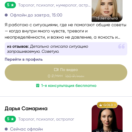
правильно жить. Моя задача — показать реальную
5
Таролог, психолог, нумеролог, астролог
картину происходящего, возможные сценарии развития
событий и помочь найти тот путь, который будет
Офлайн до завтра, 15:00
15 лет опыта
наиболее честным и благоприятным именно для вас.
Я работаю с ситуациями, где не помогают общие советы
— когда внутри много чувств, тревоги и
После консультации вы уйдёте с пониманием
неопределённости, и важно не давление, а ясность и
происходящего, ясным взглядом на ситуацию и
опора. Моя задача — мягко помочь разобраться и пройти
ощущением, что решение больше не кажется таким
из отзывов:
Детально описала ситуацию
этот этап спокойно и устойчиво.
сложным.
запрашиваемую. Советую.
Перейти в профиль
По видео
мин
0
₽/
160
₽/мин
1-я консультация бесплатно
GOLD
Дарья Самарина
5
Таролог, психолог, астролог
Сейчас офлайн