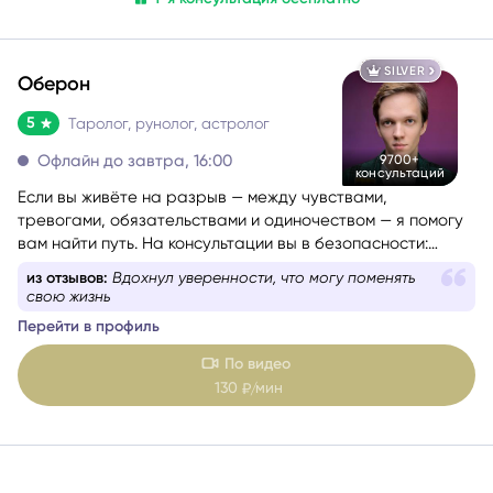
SILVER
Оберон
5
Таролог, рунолог, астролог
Офлайн до завтра, 16:00
9700+
консультаций
Если вы живёте на разрыв — между чувствами,
тревогами, обязательствами и одиночеством — я помогу
вам найти путь. На консультации вы в безопасности:
можно говорить о самом сокровенном — даже том, что
из отзывов:
Вдохнул уверенности, что могу поменять
никогда не решались озвучить вслух. Здесь можно быть
свою жизнь
собой, без страха, стыда и осуждения. Это
Перейти в профиль
пространство, где можно быть настоящей, растерянной,
уставшей — и быть принятой.
По видео
130
мин
₽/