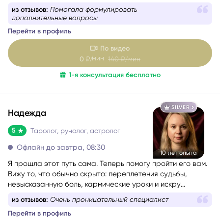
любимые сферы работы — это отношения, саморазвитие
из отзывов:
Помогала формулировать
и предназначение. Я верю, что каждый человек имеет
дополнительные вопросы
свою кармическую задачу на это воплощение, и моя
Перейти в профиль
цель — помочь вам раскрыть свой потенциал и достичь
гармонии в жизни.
По видео
мин
0
₽/
140
₽/мин
1-я консультация бесплатно
SILVER
Надежда
5
Таролог, рунолог, астролог
Офлайн до завтра, 08:30
10 лет опыта
Я прошла этот путь сама. Теперь помогу пройти его вам.
Вижу то, что обычно скрыто: переплетения судьбы,
невысказанную боль, кармические уроки и искру
таланта, которую человек сам в себе не замечает. Я
из отзывов:
Очень проницательный специалист
астролог, таролог, рунолог, мастер оракула Симболон,
Перейти в профиль
МАК-карт и литотерапевт.