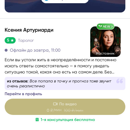
NEW
Ксения Артуриарди
5
Таролог
Офлайн до завтра, 11:00
Наставник
Если вы устали жить в неопределённости и постоянно
искать ответы самостоятельно — я помогу увидеть
ситуацию такой, какая она есть на самом деле. Без
иллюзий, запугивания и общих фраз.
из отзывов:
Все попала в точку и прогноз тоже звучит
очень реалистично
Я таролог-консультант с диагностическим подходом. Уже
Перейти в профиль
более 6 лет я помогаю людям разбираться в сложных
жизненных ситуациях. За это время провела более 1000
По видео
консультаций и обучила более 100 человек искусству
мин
0
₽/
100
₽/мин
чтения Таро.
1-я консультация бесплатно
Для меня Таро — это не способ «предсказать судьбу», а