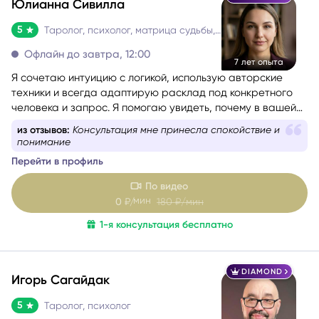
DIAMOND
Юлианна Сивилла
5
Таролог, психолог, матрица судьбы, нумеролог, астролог
Офлайн до завтра, 12:00
7 лет опыта
Я сочетаю интуицию с логикой, использую авторские
техники и всегда адаптирую расклад под конкретного
человека и запрос. Я помогаю увидеть, почему в вашей
жизни повторяются одни и те же сценарии, найти
из отзывов:
Консультация мне принесла спокойствие и
ресурсный путь и получить конкретные шаги, чтобы
понимание
двигаться дальше с уверенностью.
Перейти в профиль
По видео
мин
0
₽/
180
₽/мин
1-я консультация бесплатно
DIAMOND
Игорь Сагайдак