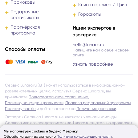
Бонусы
Гид по знакам зодиака
Промокоды
Книга перемен И Цзин
Подарочные
Гороскопы
сертификаты
Партнёрская
Ищем экспертов в
программа
эзотерике
hello@lunaro.ru
Способы оплаты
Напишите нам о себе и своём
опыте
Узнать подробнее
Сервис Lunaro.ru (18+) может использоваться в информационно-
развлекательных целях. Используя Сервис Lunaro.ru, вы
принимаете
Пользовательское соглашение
,
Политику конфиденциальности
,
Правила реферальной программы
,
Политику cookie
и даёте согласие на
Получение рассылки
.
Эксперты Сервиса Lunaro.ru не являются членами команды
Мы используем cookies и Яндекс Метрику
Сервиса или его представителями. Lunaro.ru тщательно проверяет
Обработка данных согласно
Политике конфиденциальности
.