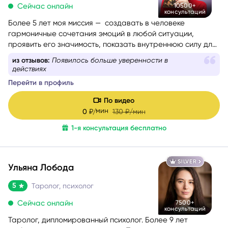
5
Таролог, психолог, нумеролог
Сейчас онлайн
10500+
консультаций
Более 5 лет моя миссия — создавать в человеке
гармоничные сочетания эмоций в любой ситуации,
проявить его значимость, показать внутреннюю силу для
самопомощи, сбалансировать энергии в зависимости от
из отзывов:
Появилось больше уверенности в
ситуации.
действиях
Перейти в профиль
По видео
мин
0
₽/
130
₽/мин
1-я консультация бесплатно
SILVER
Ульяна Лобода
5
Таролог, психолог
Сейчас онлайн
7500+
консультаций