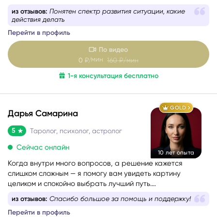
постараюсь сделать даже самые короткие встречи
из отзывов:
Елена как всегда четко и ясно сделала
максимально полезными.
роботу свою
Перейти в профиль
По видео
мин
0
₽/
160
₽/мин
1-я консультация бесплатно
GOLD
Дарья Самарина
5
Таролог, психолог, астролог
Сейчас онлайн
10 лет опыта
Когда внутри много вопросов, а решение кажется
слишком сложным — я помогу вам увидеть картину
целиком и спокойно выбрать лучший путь.
Более 10 лет я работаю в связке астрологии и Таро,
из отзывов:
Спасибо большое за помощь и поддержку!
помогая людям проходить сложные этапы жизни
Перейти в профиль
осознанно и с опорой на себя.