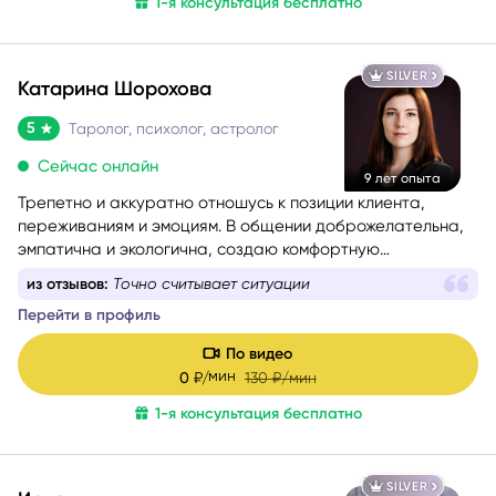
1-я консультация бесплатно
SILVER
Катарина Шорохова
5
Таролог, психолог, астролог
Сейчас онлайн
9 лет опыта
Трепетно и аккуратно отношусь к позиции клиента,
переживаниям и эмоциям. В общении доброжелательна,
эмпатична и экологична, создаю комфортную
поддерживающую атмосферу.
из отзывов:
Она вникает в каждый аспект, помогая
увидеть проблему
Перейти в профиль
По видео
мин
0
₽/
130
₽/мин
1-я консультация бесплатно