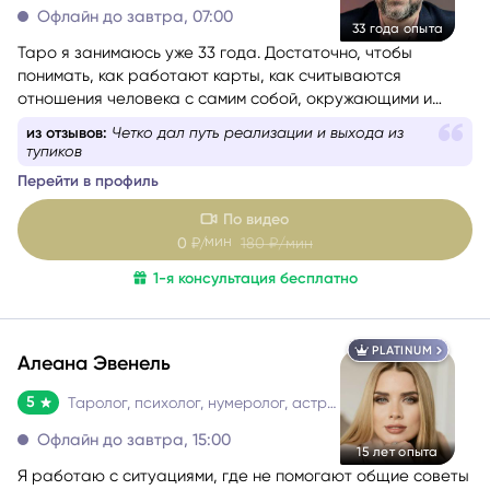
5
Таролог, психолог
Офлайн до завтра, 07:00
33 года опыта
Таро я занимаюсь уже 33 года. Достаточно, чтобы
понимать, как работают карты, как считываются
отношения человека с самим собой, окружающими и
событиями. Консультации веду с учётом состояния
из отзывов:
Нравится эксперт, его прогноз точно
собеседника — бережно и с вниманием. Как
исполнился
дипломированный психолог и мастер-практик НЛП
при
Перейти в профиль
необходимости использую техники гармонизации
эмоционального состояния.
Работаю с метафорическими
По видео
ассоциативными картами, позволяющими глубже
мин
0
₽/
180
₽/мин
раскрыть беспокоящую ситуацию, найти ресурсы в себе
1-я консультация бесплатно
и окружении.
PLATINUM
Алеана Эвенель
5
Таролог, психолог, нумеролог, астролог
Офлайн до завтра, 15:00
15 лет опыта