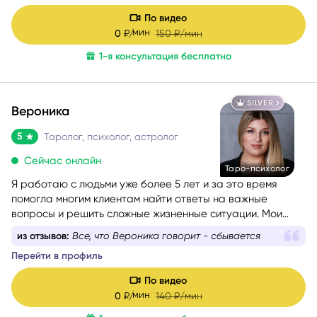
По видео
мин
0
₽/
150
₽/мин
1-я консультация бесплатно
SILVER
Вероника
5
Таролог, психолог, астролог
Сейчас онлайн
Таро-психолог
Я работаю с людьми уже более 5 лет и за это время
помогла многим клиентам найти ответы на важные
вопросы и решить сложные жизненные ситуации. Мои
любимые сферы работы — это отношения, саморазвитие
из отзывов:
Всё доходчиво объяснила ,карты на все
и предназначение. Я верю, что каждый человек имеет
100% рассказали правду
свою кармическую задачу на это воплощение, и моя
Перейти в профиль
цель — помочь вам раскрыть свой потенциал и достичь
гармонии в жизни.
По видео
мин
0
₽/
140
₽/мин