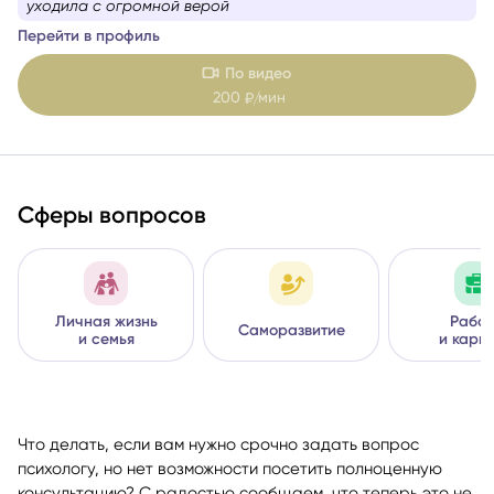
практика — помочь вам пройти этот путь осознанно,
посмотреть вашу ситуацию и передать то, что
из отзывов:
Пришла тревожной и отчаявшейся, а
безопасно и с максимальной пользой для вас.
показывают карты.
уходила с огромной верой
Перейти в профиль
По видео
200
мин
₽/
Сферы вопросов
Личная жизнь
Работ
Саморазвитие
и семья
и карь
Что делать, если вам нужно срочно задать вопрос