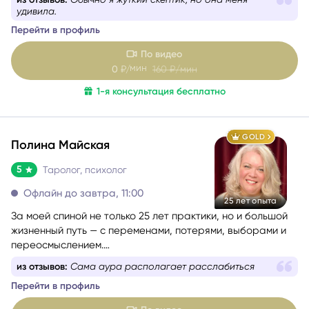
ситуации и вернуть чувство опоры.
Со мной можно говорить честно и без страха быть
из отзывов:
Обычно я жуткий скептик, но она меня
осуждённой. Я мягко и бережно проведу вас через
удивила.
сложные эмоции, помогу увидеть перспективу и найти
Перейти в профиль
решение, которое принесёт облегчение.
По видео
мин
0
₽/
160
₽/мин
1-я консультация бесплатно
GOLD
Полина Майская
5
Таролог, психолог
Офлайн до завтра, 11:00
25 лет опыта
За моей спиной не только 25 лет практики, но и большой
жизненный путь — с переменами, потерями, выборами и
переосмыслением.
Я хорошо понимаю, как это — когда внутри много
из отзывов:
Сама аура располагает расслабиться
вопросов, а снаружи нет ясности.
Перейти в профиль