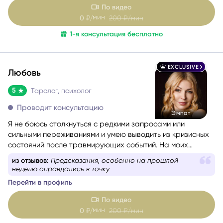
Перейти в профиль
сложным выбором или чувствуете, что попали в ловушку
повторяющегося сценария, испытываете тревогу и не
По видео
понимаете, что делать дальше, я бережно помогу вам
мин
0
₽/
200
₽/мин
разобраться в ситуации, найти решение или определить
1-я консультация бесплатно
стратегию движения к цели, обрести уверенность.
EXCLUSIVE
Любовь
5
Таролог, психолог
Проводит консультацию
Эмпат
Я не боюсь столкнуться с редкими запросами или
сильными переживаниями и умею выводить из кризисных
состояний после травмирующих событий. На моих
консультациях люди раскрываются и чувствуют
из отзывов:
Предсказания, особенно на прошлой
поддержку. Как психолог я помогаю с правильной
неделю оправдались в точку
формулировкой вопроса, а как таролог даю четкий ответ
Перейти в профиль
на ваш запрос. В этом мне помогает знание
эмоционально-образной терапии и психологических
По видео