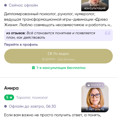
5
Таролог, рунолог, психолог, матрица судьбы
Сейчас офлайн
6700+
консультаций
Дипломированный психолог, рунолог, нумеролог,
ведущая трансформационной игры-дивинации «Древо
Жизни». Люблю совмещать несовместимое и работать на
стыке науки и эзотерики, психологии и Таро, Таро и
из отзывов:
Дает практичные советы, как поступить в
нумерологии.
определенном случае
Помогаю понять себя, осознать свои истинные желания и
Перейти в профиль
потребности, найти причины проблемных ситуаций и
оптимальные способы их решения. Работаю с такими
По видео
запросами.
мин
0
₽/
150
₽/мин
1-я консультация бесплатно
SILVER
Амира
5
Таролог, психолог
Офлайн до завтра, 06:30