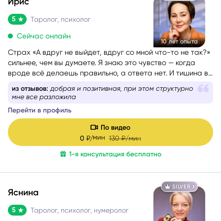
SILVER
Ирис
5
Таролог, психолог
Сейчас онлайн
10 лет опыта
Страх «А вдруг не выйдет, вдруг со мной что-то не так?»
сильнее, чем вы думаете. Я знаю это чувство — когда
вроде всё делаешь правильно, а ответа нет. И тишина в
голове невыносима.
из отзывов:
добрая и позитивная, при этом структурно
мне все разложила
Перейти в профиль
По видео
мин
0
₽/
130
₽/мин
1-я консультация бесплатно
SILVER
Яснина