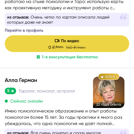
Таролог, дипломированный психолог. Более 9 лет
работаю на стыке психологии и Таро: использую карты
как проективную методику и инструмент работы с
бессознательным.
из отзывов:
Ответила на все вопросы развернуто,
дала рекомендации
Перейти в профиль
По видео
мин
0
₽/
140
₽/мин
1-я консультация бесплатно
GOLD
Алла Герман
5
Таролог, психолог, астролог
Сейчас онлайн
22 года опыта
Имею психологическое образование и опыт работы
психологом более 15 лет. За годы практики я много раз
убеждалась, что одна психология не даёт полной