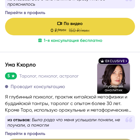
картины о состоянии человека, поэтому начала
из отзывов:
Все очень понятно и сразу многое
применять в консультациях Таро и метафорические
прояснилось
карты, а затем получила диплом астропсихолога.
Перейти в профиль
По видео
мин
0
₽/
150
₽/мин
1-я консультация бесплатно
EXCLUSIVE
Ума Кхорло
5
Таролог, психолог, астролог
Проводит консультацию
Глубинный
аналитик
Я глубинный психолог, практик китайской метафизики и
буддийской тантры, таролог с опытом более 30 лет.
Кроме Таро, использую оракульные и метафорические
карты, а при выборе дат, времени, сроков и других
из отзывов:
Была рада что меня услышали поняли, не
благоприятных условий для важных событий применяю
поучали, а помогли
расчеты Бацзы и Ци Мэнь Дунь Цзя. Если вы перед