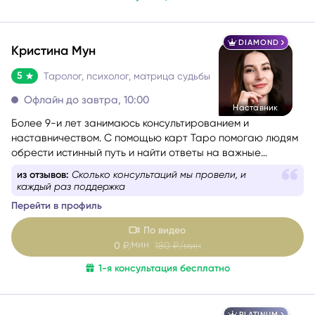
1-я консультация бесплатно
DIAMOND
Кристина Мун
5
Таролог, психолог, матрица судьбы
Офлайн до завтра, 10:00
Наставник
Более 9-и лет занимаюсь консультированием и
наставничеством. С помощью карт Таро помогаю людям
обрести истинный путь и найти ответы на важные
вопросы.
из отзывов:
Сколько консультаций мы провели, и
каждый раз поддержка
Перейти в профиль
По видео
мин
0
₽/
180
₽/мин
1-я консультация бесплатно