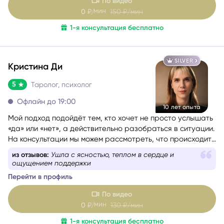
По видео
мин
0
₽/
150
₽/мин
1-я консультация бесплатно
SILVER
Кристина Ди
5
Таролог, психолог
Офлайн до 19:00
10 лет опыта
Мой подход подойдёт тем, кто хочет не просто услышать
«да» или «нет», а действительно разобраться в ситуации.
На консультации мы можем рассмотреть, что происходит
сейчас, какие скрытые факторы влияют на события,
из отзывов:
Ушла с ясностью, теплом в сердце и
каковы намерения и чувства других людей, какие
ощущением поддержки
перспективы возможны, какие риски стоит учитывать и
Перейти в профиль
какой путь может быть наиболее благоприятным именно
для вас.
По видео
мин
0
₽/
130
₽/мин