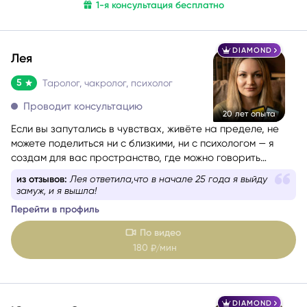
техник.
мин
0
₽/
200
₽/мин
1-я консультация бесплатно
DIAMOND
Лея
5
Таролог, чакролог, психолог
Проводит консультацию
20 лет опыта
Если вы запутались в чувствах, живёте на пределе, не
можете поделиться ни с близкими, ни с психологом — я
создам для вас пространство, где можно говорить
откровенно. Без страха, осуждения и лишних слов.
из отзывов:
Прекрасный эксперт, глубокая, задевает
Вместе мы разберём вашу ситуацию по частям,
очень важные струны
посмотрим, где вы сейчас и куда двигаться дальше. Вы
Перейти в профиль
уйдёте с ощущением ясности, внутренней поддержки и
конкретными ориентирами.
По видео
180
мин
₽/