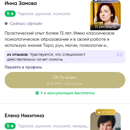
PLATINUM
Инна Замова
5
Таролог, рунолог, психолог
Сейчас офлайн
13 лет опыта
Практический опыт более 13 лет. Имею классическое
психологическое образование и в своей работе я
использую знания Таро, рун, магии, психологии и
психотехник из НЛП.
из отзывов:
Чувствуется, что специалист
действительно хочет помочь
Перейти в профиль
По видео
мин
0
₽/
160
₽/мин
1-я консультация бесплатно
GOLD
Елена Никитина