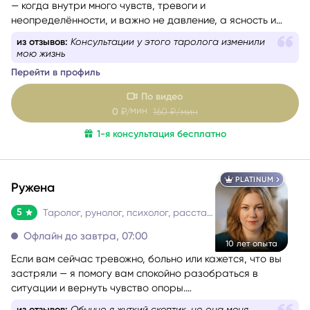
Я работаю с ситуациями, где не помогают общие советы
— когда внутри много чувств, тревоги и
неопределённости, и важно не давление, а ясность и
опора. Моя задача — мягко помочь разобраться и пройти
из отзывов:
Консультации у этого таролога изменили
этот этап спокойно и устойчиво.
мою жизнь
Перейти в профиль
По видео
мин
0
₽/
160
₽/мин
1-я консультация бесплатно
PLATINUM
Ружена
5
Таролог, рунолог, психолог, расстановщик
Офлайн до завтра, 07:00
10 лет опыта
Если вам сейчас тревожно, больно или кажется, что вы
застряли — я помогу вам спокойно разобраться в