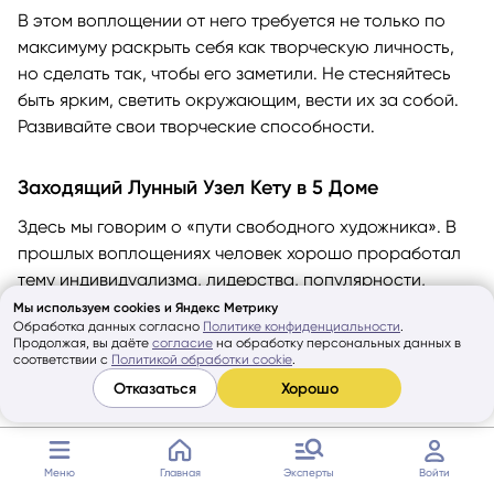
В этом воплощении от него требуется не только по
максимуму раскрыть себя как творческую личность,
но сделать так, чтобы его заметили. Не стесняйтесь
быть ярким, светить окружающим, вести их за собой.
Развивайте свои творческие способности.
Заходящий Лунный Узел Кету в 5 Доме
Здесь мы говорим о «пути свободного художника». В
прошлых воплощениях человек хорошо проработал
тему индивидуализма, лидерства, популярности,
славы и успеха. Он стал слишком эгоистичным и
Мы используем cookies и Яндекс Метрику
Обработка данных согласно
Политике конфиденциальности
.
высокомерным, и теперь ему нужно отойти от этих
Продолжая, вы даёте
согласие
на обработку персональных данных в
принципов, проработать темы реформаторства,
соответствии с
Политикой обработки cookie
.
генерации оригинальных идей, неформального
Отказаться
Хорошо
лидерства, возможности допускать ошибки,
внутренней свободы от любых ограничений.
Меню
Главная
Эксперты
Войти
Источники: