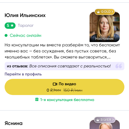
GOLD
Юлия Ильинских
5
Таролог
Сейчас онлайн
Наставник
На консультации мы вместе разберём то, что беспокоит
именно вас — без осуждения, без пустых советов, без
«волшебных таблеток». Вы сможете выговориться,
услышать себя и понять, куда двигаться дальше. Если вам
из отзывов:
Сильно чувствуется участие и
сейчас тяжело, тревожно или вы просто запутались — я
заинтересованность
помогу вам вернуть внутреннюю опору и увидеть дорогу
Перейти в профиль
вперёд.
Моя задача — мягко и бережно провести вас сквозь
По видео
сомнения, страхи и переживания, чтобы вы снова
мин
0
₽/
150
₽/мин
почувствовали уверенность, спокойствие и любовь к
1-я консультация бесплатно
себе.
SILVER
Яснина