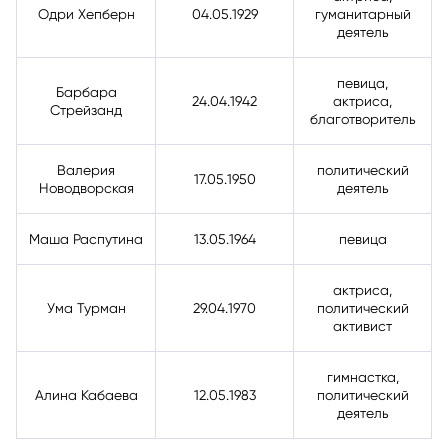
Одри Хепберн
04.05.1929
гуманитарный
деятель
певица,
Барбара
24.04.1942
актриса,
Стрейзанд
благотворитель
Валерия
политический
17.05.1950
Новодворская
деятель
Маша Распутина
13.05.1964
певица
актриса,
Ума Турман
29.04.1970
политический
активист
гимнастка,
Алина Кабаева
12.05.1983
политический
деятель