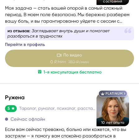
Проводит консультацию
Мастер
состояний
Моя задача — стать вашей опорой в самый сложный
период. В моем поле безопасно. Мы бережно разберем
вашу боль, и вы гарантированно уйдете с сессии с
новыми силами, вдохновением и верой в себя. Я таролог
из отзывов:
Заглядывает внутрь души и помогает
и консультант с глубоким жизненным опытом. Мой подход
разобраться в трудностях
— это диагностика: я смотрю в суть ситуации, показываю
Перейти в профиль
её внутреннюю логику, причины и возможные варианты
развития, чтобы вы могли опереться на это в своих
По видео
решениях. Я не работаю через оценки «правильно/
мин
0
₽/
180
₽/мин
неправильно». Я помогаю увидеть картину честно и
1-я консультация бесплатно
спокойно — и выбрать тот путь, который будет для вас
наиболее устойчивым.
PLATINUM
Ружена
5
Таролог, рунолог, психолог, расстановщик
Сейчас офлайн
10 лет опыта
Если вам сейчас тревожно, больно или кажется, что вы