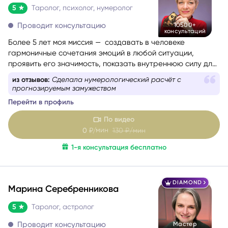
5
Таролог, психолог, нумеролог
Проводит консультацию
10500+
консультаций
Более 5 лет моя миссия — создавать в человеке
гармоничные сочетания эмоций в любой ситуации,
проявить его значимость, показать внутреннюю силу для
самопомощи, сбалансировать энергии в зависимости от
из отзывов:
Сделала нумерологический расчёт с
ситуации.
прогнозируемым замужеством
Перейти в профиль
По видео
мин
0
₽/
130
₽/мин
1-я консультация бесплатно
DIAMOND
Марина Серебренникова
5
Таролог, астролог