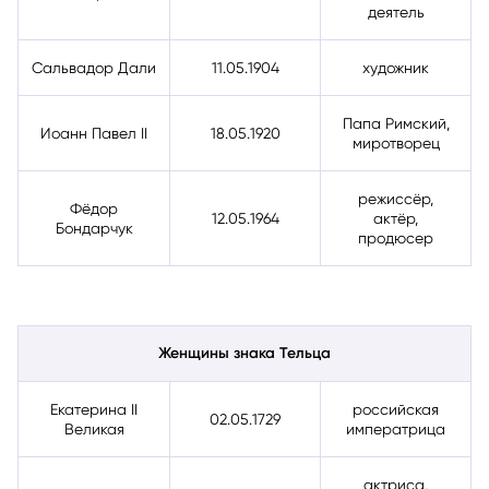
деятель
Сальвадор Дали
11.05.1904
художник
Папа Римский,
Иоанн Павел II
18.05.1920
миротворец
режиссёр,
Фёдор
12.05.1964
актёр,
Бондарчук
продюсер
Женщины знака Тельца
Екатерина II
российская
02.05.1729
Великая
императрица
актриса,