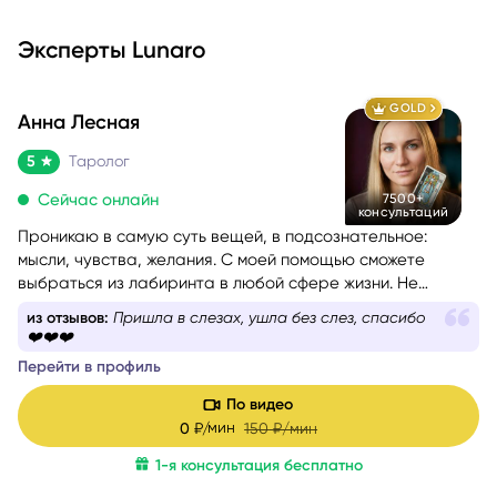
Эксперты Lunaro
GOLD
Анна Лесная
5
Таролог
Сейчас онлайн
7500+
консультаций
Проникаю в самую суть вещей, в подсознательное:
мысли, чувства, желания. С моей помощью сможете
выбраться из лабиринта в любой сфере жизни. Не
знаете, какой вопрос задать, – помогу вам с
из отзывов:
Пришла в слезах, ушла без слез, спасибо
формулировкой. На консультации со мной вы найдёте
❤️❤️❤️
путь к себе.
Перейти в профиль
По видео
мин
0
₽/
150
₽/мин
1-я консультация бесплатно