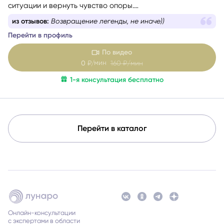
застряли — я помогу вам спокойно разобраться в
ситуации и вернуть чувство опоры.
Со мной можно говорить честно и без страха быть
из отзывов:
Всегда ваши слова совпадают с
осуждённой. Я мягко и бережно проведу вас через
реальностью на 💯 %
сложные эмоции, помогу увидеть перспективу и найти
Перейти в профиль
решение, которое принесёт облегчение.
По видео
мин
0
₽/
160
₽/мин
1-я консультация бесплатно
Перейти в каталог