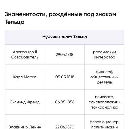
Знаменитости, рождённые под знаком
Тельца
Мужчины знака Тельца
Александр II
российский
29.04.1818
Освободитель
император
философ,
Карл Маркс
05.05.1818
общественный
деятель
психиатр,
Зигмунд Фрейд
06.05.1856
основоположник
психоанализа
революционер,
Владимир Ленин
22.04.1870
политический