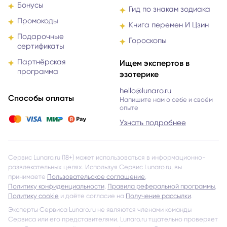
Польза
Гадание на картах Таро
Бонусы
Гид по знакам зодиака
Промокоды
Книга перемен И Цзин
Подарочные
Гороскопы
сертификаты
Партнёрская
Ищем экспертов в
программа
эзотерике
hello@lunaro.ru
Способы оплаты
Напишите нам о себе и своём
опыте
Узнать подробнее
Сервис Lunaro.ru (18+) может использоваться в информационно-
развлекательных целях. Используя Сервис Lunaro.ru, вы
принимаете
Пользовательское соглашение
,
Политику конфиденциальности
,
Правила реферальной программы
,
Политику cookie
и даёте согласие на
Получение рассылки
.
Эксперты Сервиса Lunaro.ru не являются членами команды