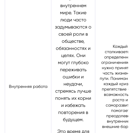
внутреннем
мире. Такие
люди часто
задумываются о
своей роли в
обществе,
Каждый
обязанностях и
сталкивается
целях. Они
определенны
могут глубоко
ограничениями.
нужно принять 
переживать
часть жизненн
ошибки и
пути. Понимание,
неудачи,
каждый кризис
Внутренняя работа
препятствие — 
стремясь лучше
возможность д
понять их корни
роста и
и избежать
саморазвития
помогает
повторения в
преодолеват
будущем.
внутренние 
внешние барь
Это время для