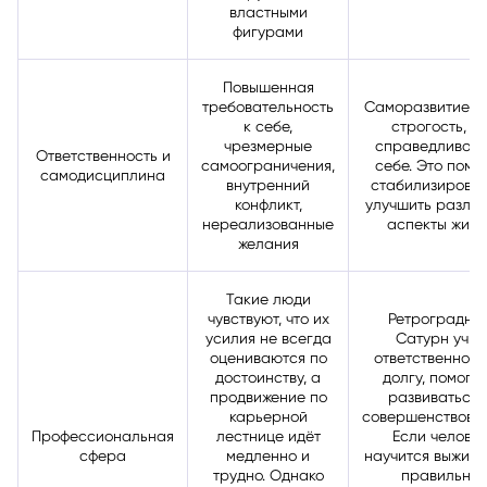
властными
фигурами
Повышенная
требовательность
Саморазвитие ч
к себе,
строгость, н
чрезмерные
справедливост
Ответственность и
самоограничения,
себе. Это помо
самодисциплина
внутренний
стабилизироват
конфликт,
улучшить разли
нереализованные
аспекты жизн
желания
Такие люди
чувствуют, что их
Ретроградны
усилия не всегда
Сатурн учит
оцениваются по
ответственност
достоинству, а
долгу, помога
продвижение по
развиваться 
карьерной
совершенствоват
Профессиональная
лестнице идёт
Если челове
сфера
медленно и
научится выжида
трудно. Однако
правильно