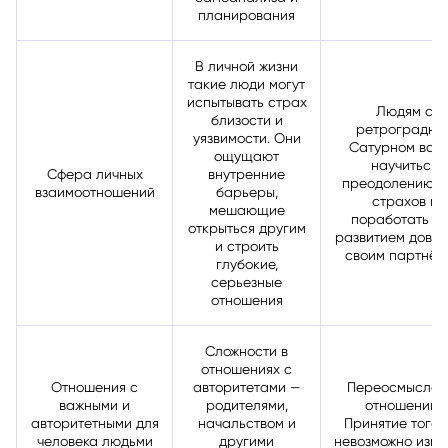
планирования
В личной жизни
такие люди могут
испытывать страх
Людям с
близости и
ретроградны
уязвимости. Они
Сатурном важ
ощущают
научиться
Сфера личных
внутренние
преодолению э
взаимоотношений
барьеры,
страхов и
мешающие
поработать н
открыться другим
развитием довер
и строить
своим партнё
глубокие,
серьезные
отношения
Сложности в
отношениях с
Отношения с
авторитетами —
Переосмыслен
важными и
родителями,
отношений.
авторитетными для
начальством и
Принятие того, 
человека людьми
другими
невозможно изме