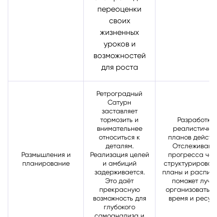
переоценки
своих
жизненных
уроков и
возможностей
для роста
Ретроградный
Сатурн
заставляет
тормозить и
Разработка
внимательнее
реалистичны
относиться к
планов действи
деталям.
Отслеживани
Размышления и
Реализация целей
прогресса чер
планирование
и амбиций
структурирован
задерживается.
планы и распис
Это даёт
поможет лучш
прекрасную
организовать с
возможность для
время и ресур
глубокого
самоанализа и