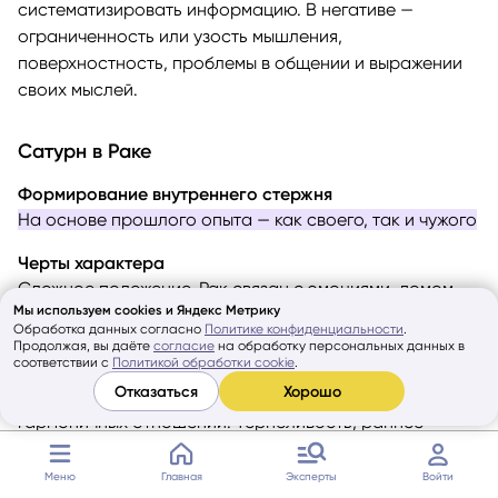
систематизировать информацию. В негативе —
ограниченность или узость мышления,
поверхностность, проблемы в общении и выражении
своих мыслей.
Сатурн в Раке
Формирование внутреннего стержня
На основе прошлого опыта — как своего, так и чужого
Черты характера
Сложное положение. Рак связан с эмоциями, домом,
Мы используем cookies и Яндекс Метрику
семейными ценностями. Эти люди могут испытывать
Обработка данных согласно
Политике конфиденциальности
.
трудности с открытым выражением чувств при
Продолжая, вы даёте
согласие
на обработку персональных данных в
соответствии с
Политикой обработки cookie
.
общении с близкими. Эмоциональные барьеры и
Отказаться
Хорошо
страхи становятся препятствием к созданию
гармоничных отношений. Терпеливость, раннее
взросление, ответственное отношение к своей семье
— если такой человек её создаёт, то потом всеми
Меню
Главная
Эксперты
Войти