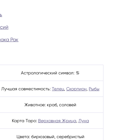
ги
Весы
Расклад Таро «Да-Нет»
ь
ссий
оги
Скорпион
Расклад на картах Таро Уэ
иака Рак
Стрелец
Расклад Таро на ситуацию
Козерог
Расклад Таро на неделю
Астрологический символ: ♋
Водолей
Расклад Таро «Карта дня»
Лучшая совместимость:
Телец
,
Скорпион
,
Рыбы
Рыбы
Расклад Таро на 2025 год
Животное: краб, соловей
Карта Таро:
Верховная Жрица
,
Луна
Цвета: бирюзовый, серебристый