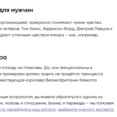
 для мужчин
организацией, прекрасно понимают чужие чувства.
х актёров: Том Хэнкс, Харрисон Форд, Дмитрий Певцов и
адают отличным чувством юмора — как, например,
ра
отнюдь не плаксивы. Да, они эмоциональны и
За примерами далеко ходить не придётся: принцесса
 действующая королева Великобритании Камилла
ным астрологом, вы можете обратиться к одному из
я, любовь и отношения, бизнес и переезды — мы поможем
то перейдите в наш каталог, выберите нужного эксперта