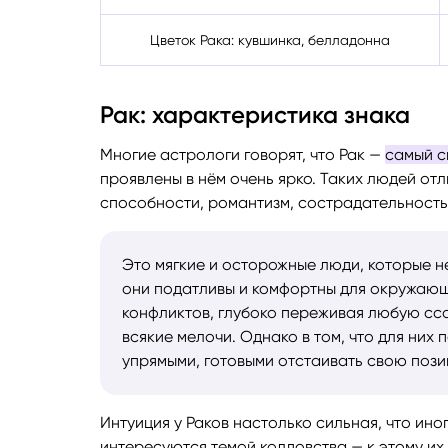
Цветок Рака: кувшинка, белладонна
Рак: характеристика знака
Многие астрологи говорят, что Рак —
самый с
проявлены в нём очень ярко. Таких людей от
способности, романтизм, сострадательность,
Это мягкие и осторожные люди, которые не
они податливы и комфортны для окружающих
конфликтов, глубоко переживая любую сс
всякие мелочи. Однако в том, что для них
упрямыми, готовыми отстаивать свою пози
Интуиция у Раков настолько сильная, что ино
интересуются темой колдовства — к этому и