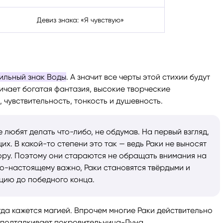
Девиз знака: «Я чувствую»
ильный знак Воды
. А значит все черты этой стихии будут
личает богатая фантазия, высокие творческие
 чувствительность, тонкость и душевность.
 любят делать что-либо, не обдумав. На первый взгляд,
. В какой-то степени это так — ведь Раки не выносят
ору. Поэтому они стараются не обращать внимания на
 по-настоящему важно, Раки становятся твёрдыми и
цию до победного конца.
гда кажется магией. Впрочем многие Раки действительно
х подталкивает покровительница-Луна.