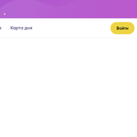
а
Карта дня
Войти
я