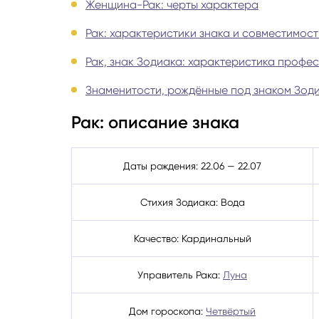
Женщина-Рак: черты характера
Руноло
Рак: характеристики знака и совместимост
Рак, знак Зодиака: характеристика профе
Чакрол
Знаменитости, рождённые под знаком Зод
Рак: описание знака
Даты рождения: 22.06 — 22.07
Стихия Зодиака: Вода
Качество: Кардинальный
Управитель Рака:
Луна
Дом гороскопа:
Четвёртый