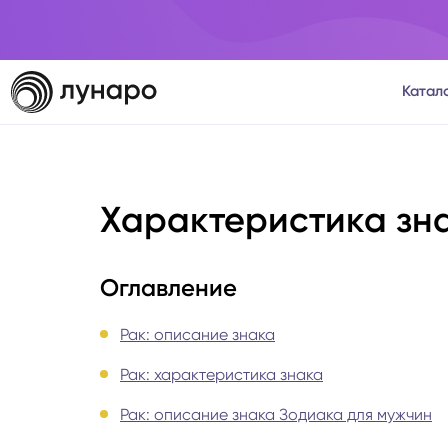
Катал
Тароло
Характеристика зн
Астрол
Нумеро
Оглавление
Матриц
Рак: описание знака
Рак: характеристика знака
Расста
Рак: описание знака Зодиака для мужчин
Психол