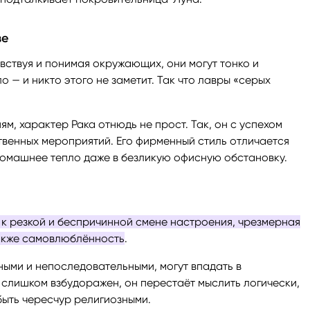
ве
вствуя и понимая окружающих, они могут тонко и
 — и никто этого не заметит. Так что лавры «серых
ям, характер Рака отнюдь не прост. Так, он с успехом
твенных мероприятий. Его фирменный стиль отличается
омашнее тепло даже в безликую офисную обстановку.
 к резкой и беспричинной смене настроения, чрезмерная
также самовлюблённость
.
ными и непоследовательными, могут впадать в
 слишком взбудоражен, он перестаёт мыслить логически,
 быть чересчур религиозными.