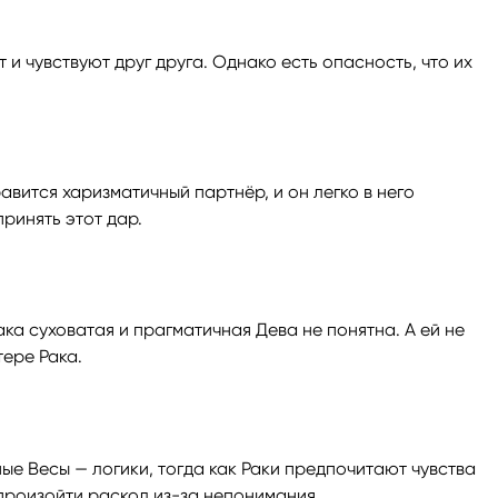
и чувствуют друг друга. Однако есть опасность, что их
равится харизматичный партнёр, и он легко в него
принять этот дар.
а суховатая и прагматичная Дева не понятна. А ей не
тере Рака.
ые Весы — логики, тогда как Раки предпочитают чувства
произойти раскол из-за непонимания.